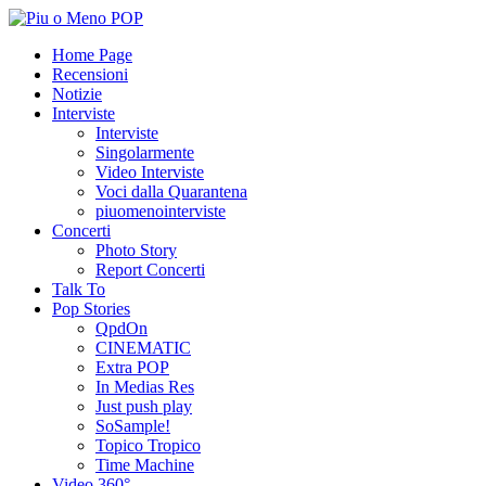
Home Page
Recensioni
Notizie
Interviste
Interviste
Singolarmente
Video Interviste
Voci dalla Quarantena
piuomenointerviste
Concerti
Photo Story
Report Concerti
Talk To
Pop Stories
QpdOn
CINEMATIC
Extra POP
In Medias Res
Just push play
SoSample!
Topico Tropico
Time Machine
Video 360°