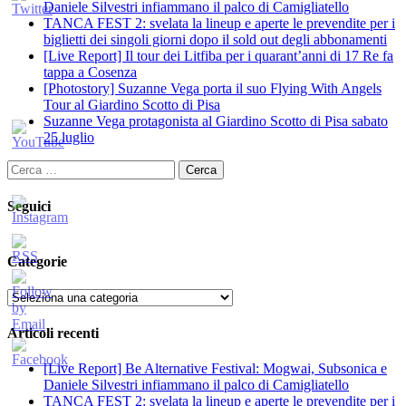
Daniele Silvestri infiammano il palco di Camigliatello
TANCA FEST 2: svelata la lineup e aperte le prevendite per i
biglietti dei singoli giorni dopo il sold out degli abbonamenti
[Live Report] Il tour dei Litfiba per i quarant’anni di 17 Re fa
tappa a Cosenza
[Photostory] Suzanne Vega porta il suo Flying With Angels
Tour al Giardino Scotto di Pisa
Suzanne Vega protagonista al Giardino Scotto di Pisa sabato
25 luglio
Ricerca
per:
Seguici
Categorie
Categorie
Articoli recenti
[Live Report] Be Alternative Festival: Mogwai, Subsonica e
Daniele Silvestri infiammano il palco di Camigliatello
TANCA FEST 2: svelata la lineup e aperte le prevendite per i