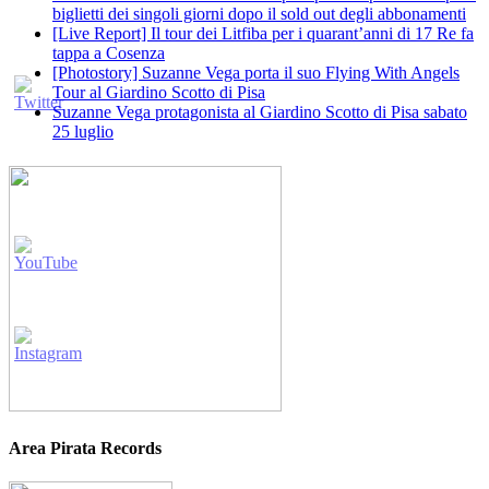
biglietti dei singoli giorni dopo il sold out degli abbonamenti
[Live Report] Il tour dei Litfiba per i quarant’anni di 17 Re fa
tappa a Cosenza
[Photostory] Suzanne Vega porta il suo Flying With Angels
Tour al Giardino Scotto di Pisa
Suzanne Vega protagonista al Giardino Scotto di Pisa sabato
25 luglio
Area Pirata Records