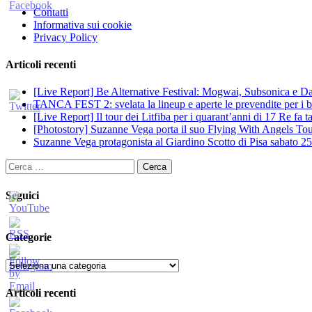
Contatti
Informativa sui cookie
Privacy Policy
Articoli recenti
[Live Report] Be Alternative Festival: Mogwai, Subsonica e Dan
TANCA FEST 2: svelata la lineup e aperte le prevendite per i big
[Live Report] Il tour dei Litfiba per i quarant’anni di 17 Re fa
[Photostory] Suzanne Vega porta il suo Flying With Angels Tour
Suzanne Vega protagonista al Giardino Scotto di Pisa sabato 25
Ricerca
per:
Seguici
Categorie
Categorie
Articoli recenti