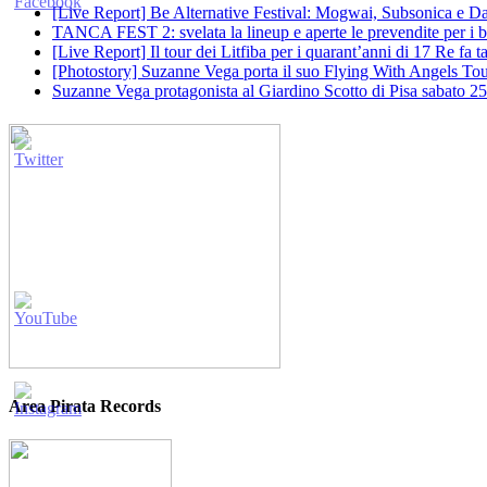
[Live Report] Be Alternative Festival: Mogwai, Subsonica e Dan
TANCA FEST 2: svelata la lineup e aperte le prevendite per i big
[Live Report] Il tour dei Litfiba per i quarant’anni di 17 Re fa
[Photostory] Suzanne Vega porta il suo Flying With Angels Tour
Suzanne Vega protagonista al Giardino Scotto di Pisa sabato 25
Area Pirata Records