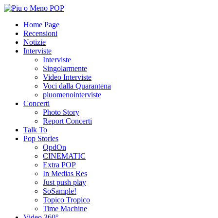
Home Page
Recensioni
Notizie
Interviste
Interviste
Singolarmente
Video Interviste
Voci dalla Quarantena
piuomenointerviste
Concerti
Photo Story
Report Concerti
Talk To
Pop Stories
QpdOn
CINEMATIC
Extra POP
In Medias Res
Just push play
SoSample!
Topico Tropico
Time Machine
Video 360°