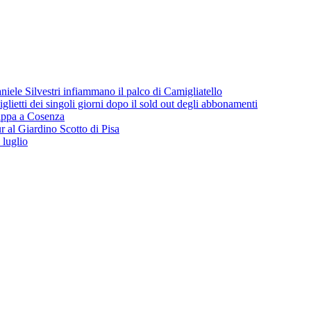
iele Silvestri infiammano il palco di Camigliatello
lietti dei singoli giorni dopo il sold out degli abbonamenti
 tappa a Cosenza
 al Giardino Scotto di Pisa
 luglio