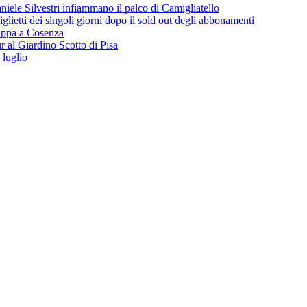
iele Silvestri infiammano il palco di Camigliatello
lietti dei singoli giorni dopo il sold out degli abbonamenti
 tappa a Cosenza
 al Giardino Scotto di Pisa
 luglio