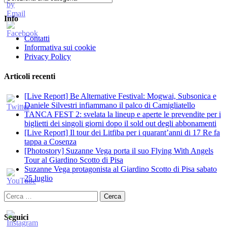
Info
Contatti
Informativa sui cookie
Privacy Policy
Articoli recenti
[Live Report] Be Alternative Festival: Mogwai, Subsonica e
Daniele Silvestri infiammano il palco di Camigliatello
TANCA FEST 2: svelata la lineup e aperte le prevendite per i
biglietti dei singoli giorni dopo il sold out degli abbonamenti
[Live Report] Il tour dei Litfiba per i quarant’anni di 17 Re fa
tappa a Cosenza
[Photostory] Suzanne Vega porta il suo Flying With Angels
Tour al Giardino Scotto di Pisa
Suzanne Vega protagonista al Giardino Scotto di Pisa sabato
25 luglio
Ricerca
per:
Seguici