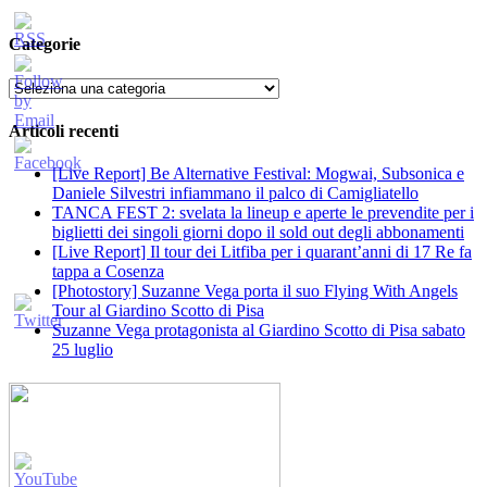
Categorie
Categorie
Articoli recenti
[Live Report] Be Alternative Festival: Mogwai, Subsonica e
Daniele Silvestri infiammano il palco di Camigliatello
TANCA FEST 2: svelata la lineup e aperte le prevendite per i
biglietti dei singoli giorni dopo il sold out degli abbonamenti
[Live Report] Il tour dei Litfiba per i quarant’anni di 17 Re fa
tappa a Cosenza
[Photostory] Suzanne Vega porta il suo Flying With Angels
Tour al Giardino Scotto di Pisa
Suzanne Vega protagonista al Giardino Scotto di Pisa sabato
25 luglio