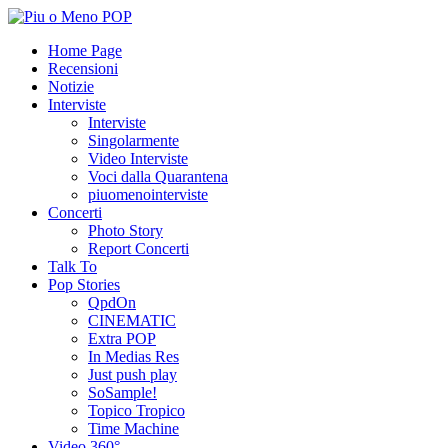
Home Page
Recensioni
Notizie
Interviste
Interviste
Singolarmente
Video Interviste
Voci dalla Quarantena
piuomenointerviste
Concerti
Photo Story
Report Concerti
Talk To
Pop Stories
QpdOn
CINEMATIC
Extra POP
In Medias Res
Just push play
SoSample!
Topico Tropico
Time Machine
Video 360°