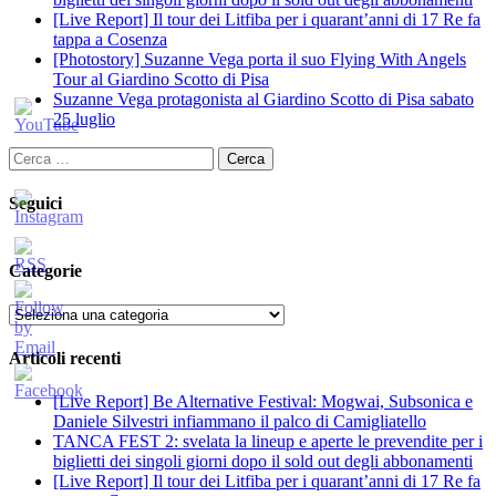
[Live Report] Il tour dei Litfiba per i quarant’anni di 17 Re fa
tappa a Cosenza
[Photostory] Suzanne Vega porta il suo Flying With Angels
Tour al Giardino Scotto di Pisa
Suzanne Vega protagonista al Giardino Scotto di Pisa sabato
25 luglio
Ricerca
per:
Seguici
Categorie
Categorie
Articoli recenti
[Live Report] Be Alternative Festival: Mogwai, Subsonica e
Daniele Silvestri infiammano il palco di Camigliatello
TANCA FEST 2: svelata la lineup e aperte le prevendite per i
biglietti dei singoli giorni dopo il sold out degli abbonamenti
[Live Report] Il tour dei Litfiba per i quarant’anni di 17 Re fa