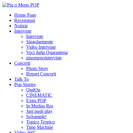
Home Page
Recensioni
Notizie
Interviste
Interviste
Singolarmente
Video Interviste
Voci dalla Quarantena
piuomenointerviste
Concerti
Photo Story
Report Concerti
Talk To
Pop Stories
QpdOn
CINEMATIC
Extra POP
In Medias Res
Just push play
SoSample!
Topico Tropico
Time Machine
Video 360°