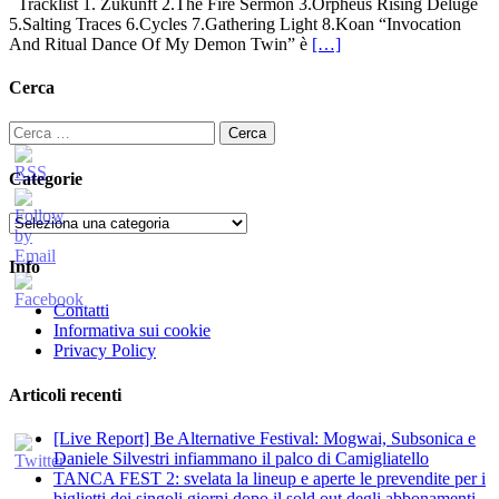
Tracklist 1. Zukunft 2.The Fire Sermon 3.Orpheus Rising Deluge
5.Salting Traces 6.Cycles 7.Gathering Light 8.Koan “Invocation
And Ritual Dance Of My Demon Twin” è
[…]
Cerca
Ricerca
per:
Categorie
Categorie
Info
Contatti
Informativa sui cookie
Privacy Policy
Articoli recenti
[Live Report] Be Alternative Festival: Mogwai, Subsonica e
Daniele Silvestri infiammano il palco di Camigliatello
TANCA FEST 2: svelata la lineup e aperte le prevendite per i
biglietti dei singoli giorni dopo il sold out degli abbonamenti