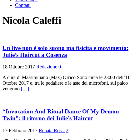
Contatti
Nicola Caleffi
Un live non è solo suono ma fisicità e movimento:
Julie’s Haircut a Cosenza
18 Ottobre 2017
Redazione
0
A cura di Massimiliano (Max) Orrico Sono circa le 23:00 dell’11
Ottobre 2017 e, tra le pedaliere e le aste dei microfoni, sul palco
vengono
[…]
“Invocation And Ritual Dance Of My Demon
Twin”: il ritorno dei Julie’s Haircut
17 Febbraio 2017
Renata Rossi
2