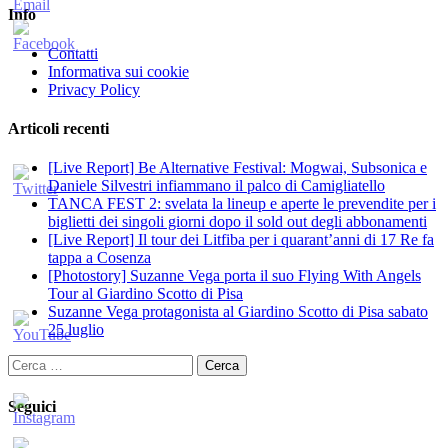
Info
Contatti
Informativa sui cookie
Privacy Policy
Articoli recenti
[Live Report] Be Alternative Festival: Mogwai, Subsonica e
Daniele Silvestri infiammano il palco di Camigliatello
TANCA FEST 2: svelata la lineup e aperte le prevendite per i
biglietti dei singoli giorni dopo il sold out degli abbonamenti
[Live Report] Il tour dei Litfiba per i quarant’anni di 17 Re fa
tappa a Cosenza
[Photostory] Suzanne Vega porta il suo Flying With Angels
Tour al Giardino Scotto di Pisa
Suzanne Vega protagonista al Giardino Scotto di Pisa sabato
25 luglio
Ricerca
per:
Seguici