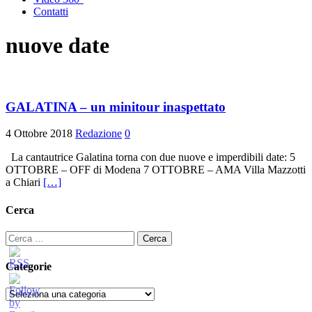
Contatti
nuove date
GALATINA – un minitour inaspettato
4 Ottobre 2018
Redazione
0
La cantautrice Galatina torna con due nuove e imperdibili date: 5
OTTOBRE – OFF di Modena 7 OTTOBRE – AMA Villa Mazzotti
a Chiari
[…]
Cerca
Ricerca
per:
Categorie
Categorie