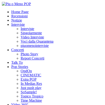
Home Page
Recensioni
Notizie
Interviste
Interviste
Singolarmente
Video Interviste
Voci dalla Quarantena
piuomenointerviste
Concerti
Photo Story
Report Concerti
Talk To
Pop Stories
QpdOn
CINEMATIC
Extra POP
In Medias Res
Just push play
SoSample!
Topico Tropico
Time Machine
Video 360°