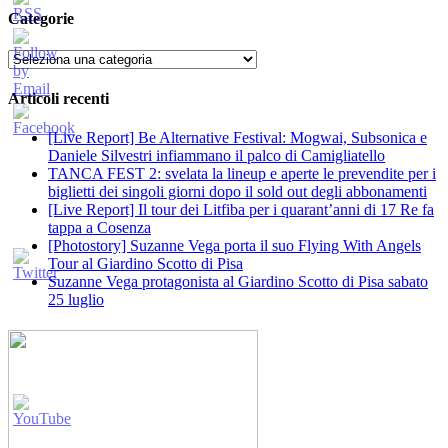
Categorie
Categorie
Articoli recenti
[Live Report] Be Alternative Festival: Mogwai, Subsonica e
Daniele Silvestri infiammano il palco di Camigliatello
TANCA FEST 2: svelata la lineup e aperte le prevendite per i
biglietti dei singoli giorni dopo il sold out degli abbonamenti
[Live Report] Il tour dei Litfiba per i quarant’anni di 17 Re fa
tappa a Cosenza
[Photostory] Suzanne Vega porta il suo Flying With Angels
Tour al Giardino Scotto di Pisa
Suzanne Vega protagonista al Giardino Scotto di Pisa sabato
25 luglio