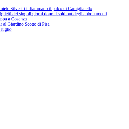
iele Silvestri infiammano il palco di Camigliatello
lietti dei singoli giorni dopo il sold out degli abbonamenti
 tappa a Cosenza
 al Giardino Scotto di Pisa
 luglio