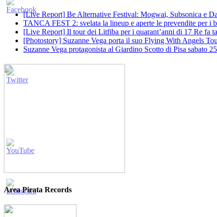
[Live Report] Be Alternative Festival: Mogwai, Subsonica e Dan
TANCA FEST 2: svelata la lineup e aperte le prevendite per i big
[Live Report] Il tour dei Litfiba per i quarant’anni di 17 Re fa
[Photostory] Suzanne Vega porta il suo Flying With Angels Tour
Suzanne Vega protagonista al Giardino Scotto di Pisa sabato 25
Area Pirata Records