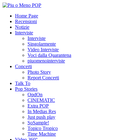
Home Page
Recensioni
Notizie
Interviste
Interviste
Singolarmente
Video Interviste
Voci dalla Quarantena
piuomenointerviste
Concerti
Photo Story
Report Concerti
Talk To
Pop Stories
QpdOn
CINEMATIC
Extra POP
In Medias Res
Just push play
SoSample!
Topico Tropico
Time Machine
Video 360°