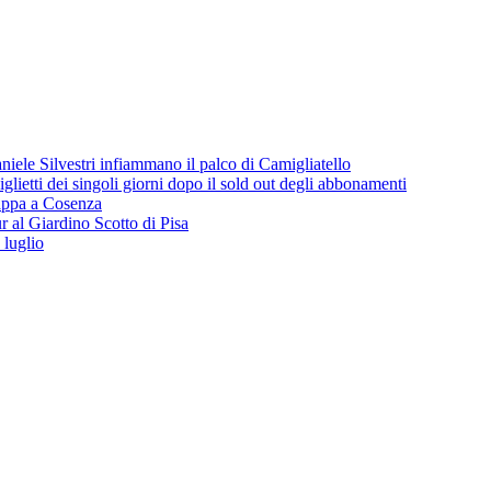
iele Silvestri infiammano il palco di Camigliatello
lietti dei singoli giorni dopo il sold out degli abbonamenti
 tappa a Cosenza
 al Giardino Scotto di Pisa
 luglio