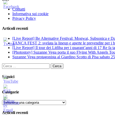
Contatti
Informativa sui cookie
Privacy Policy
Articoli recenti
[Live Report] Be Alternative Festival: Mogwai, Subsonica e Dan
TANCA FEST 2: svelata la lineup e aperte le prevendite per i big
[Live Report] Il tour dei Litfiba per i quarant’anni di 17 Re fa
[Photostory] Suzanne Vega porta il suo Flying With Angels Tour
Suzanne Vega protagonista al Giardino Scotto di Pisa sabato 25
Ricerca
per:
Seguici
Categorie
Categorie
Articoli recenti