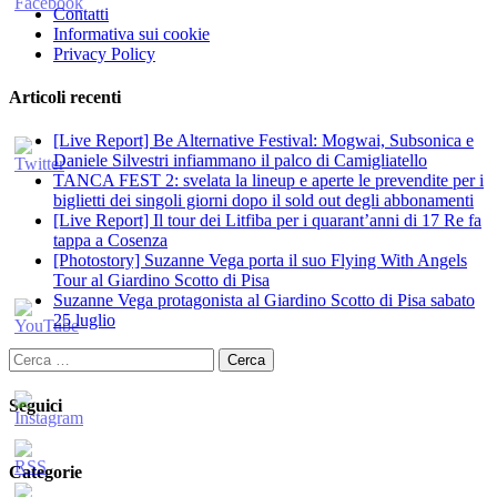
Contatti
Informativa sui cookie
Privacy Policy
Articoli recenti
[Live Report] Be Alternative Festival: Mogwai, Subsonica e
Daniele Silvestri infiammano il palco di Camigliatello
TANCA FEST 2: svelata la lineup e aperte le prevendite per i
biglietti dei singoli giorni dopo il sold out degli abbonamenti
[Live Report] Il tour dei Litfiba per i quarant’anni di 17 Re fa
tappa a Cosenza
[Photostory] Suzanne Vega porta il suo Flying With Angels
Tour al Giardino Scotto di Pisa
Suzanne Vega protagonista al Giardino Scotto di Pisa sabato
25 luglio
Ricerca
per:
Seguici
Categorie