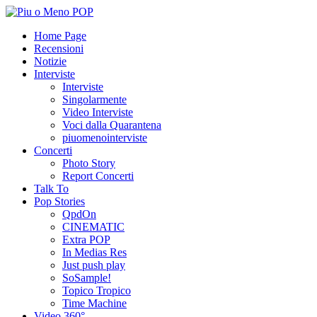
Home Page
Recensioni
Notizie
Interviste
Interviste
Singolarmente
Video Interviste
Voci dalla Quarantena
piuomenointerviste
Concerti
Photo Story
Report Concerti
Talk To
Pop Stories
QpdOn
CINEMATIC
Extra POP
In Medias Res
Just push play
SoSample!
Topico Tropico
Time Machine
Video 360°