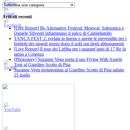
Categorie
Articoli recenti
[Live Report] Be Alternative Festival: Mogwai, Subsonica e
Daniele Silvestri infiammano il palco di Camigliatello
TANCA FEST 2: svelata la lineup e aperte le prevendite per i
biglietti dei singoli giorni dopo il sold out degli abbonamenti
[Live Report] Il tour dei Litfiba per i quarant’anni di 17 Re fa
tappa a Cosenza
[Photostory] Suzanne Vega porta il suo Flying With Angels
Tour al Giardino Scotto di Pisa
Suzanne Vega protagonista al Giardino Scotto di Pisa sabato
25 luglio