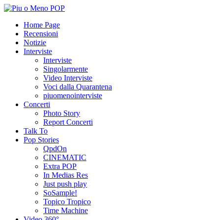
Home Page
Recensioni
Notizie
Interviste
Interviste
Singolarmente
Video Interviste
Voci dalla Quarantena
piuomenointerviste
Concerti
Photo Story
Report Concerti
Talk To
Pop Stories
QpdOn
CINEMATIC
Extra POP
In Medias Res
Just push play
SoSample!
Topico Tropico
Time Machine
Video 360°