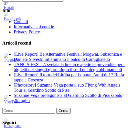
Info
Contatti
Informativa sui cookie
Privacy Policy
Articoli recenti
[Live Report] Be Alternative Festival: Mogwai, Subsonica e
Daniele Silvestri infiammano il palco di Camigliatello
TANCA FEST 2: svelata la lineup e aperte le prevendite per i
biglietti dei singoli giorni dopo il sold out degli abbonamenti
[Live Report] Il tour dei Litfiba per i quarant’anni di 17 Re fa
tappa a Cosenza
[Photostory] Suzanne Vega porta il suo Flying With Angels
Tour al Giardino Scotto di Pisa
Suzanne Vega protagonista al Giardino Scotto di Pisa sabato
25 luglio
Ricerca
per:
Seguici