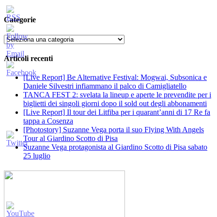
Categorie
Categorie
Articoli recenti
[Live Report] Be Alternative Festival: Mogwai, Subsonica e
Daniele Silvestri infiammano il palco di Camigliatello
TANCA FEST 2: svelata la lineup e aperte le prevendite per i
biglietti dei singoli giorni dopo il sold out degli abbonamenti
[Live Report] Il tour dei Litfiba per i quarant’anni di 17 Re fa
tappa a Cosenza
[Photostory] Suzanne Vega porta il suo Flying With Angels
Tour al Giardino Scotto di Pisa
Suzanne Vega protagonista al Giardino Scotto di Pisa sabato
25 luglio