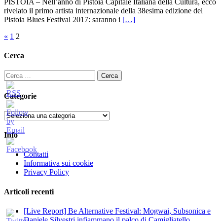
PISTOIA – Nell’anno di Pistoia Capitale Italiana della Cultura, ecco
rivelato il primo artista internazionale della 38esima edizione del
Pistoia Blues Festival 2017: saranno i
[…]
Paginazione
«
1
2
degli
Cerca
articoli
Ricerca
per:
Categorie
Categorie
Info
Contatti
Informativa sui cookie
Privacy Policy
Articoli recenti
[Live Report] Be Alternative Festival: Mogwai, Subsonica e
Daniele Silvestri infiammano il palco di Camigliatello