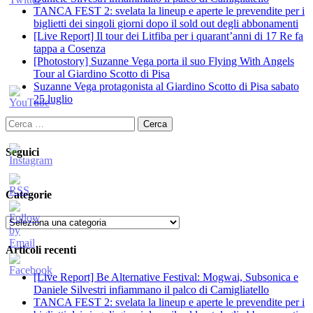
TANCA FEST 2: svelata la lineup e aperte le prevendite per i
biglietti dei singoli giorni dopo il sold out degli abbonamenti
[Live Report] Il tour dei Litfiba per i quarant’anni di 17 Re fa
tappa a Cosenza
[Photostory] Suzanne Vega porta il suo Flying With Angels
Tour al Giardino Scotto di Pisa
Suzanne Vega protagonista al Giardino Scotto di Pisa sabato
25 luglio
Ricerca
per:
Seguici
Categorie
Categorie
Articoli recenti
[Live Report] Be Alternative Festival: Mogwai, Subsonica e
Daniele Silvestri infiammano il palco di Camigliatello
TANCA FEST 2: svelata la lineup e aperte le prevendite per i