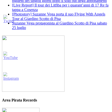
biglietti dei singoli giorni dopo il sold out degli abbonamenti
[Live Report] Il tour dei Litfiba per i quarant’anni di 17 Re fa
tappa a Cosenza
[Photostory] Suzanne Vega porta il suo Flying With Angels
Tour al Giardino Scotto di Pisa
Suzanne Vega protagonista al Giardino Scotto di Pisa sabato
25 luglio
Area Pirata Records