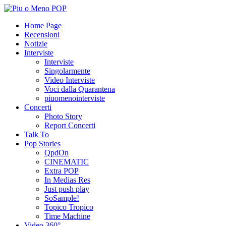
Home Page
Recensioni
Notizie
Interviste
Interviste
Singolarmente
Video Interviste
Voci dalla Quarantena
piuomenointerviste
Concerti
Photo Story
Report Concerti
Talk To
Pop Stories
QpdOn
CINEMATIC
Extra POP
In Medias Res
Just push play
SoSample!
Topico Tropico
Time Machine
Video 360°