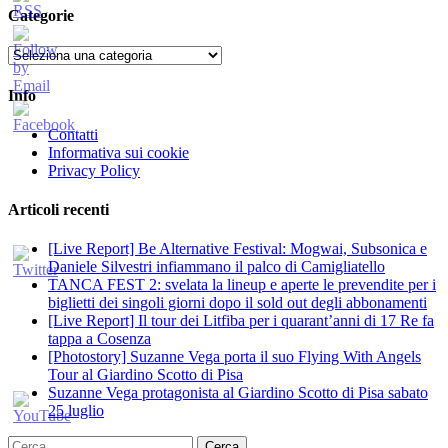
Categorie
Categorie
Info
Contatti
Informativa sui cookie
Privacy Policy
Articoli recenti
[Live Report] Be Alternative Festival: Mogwai, Subsonica e
Daniele Silvestri infiammano il palco di Camigliatello
TANCA FEST 2: svelata la lineup e aperte le prevendite per i
biglietti dei singoli giorni dopo il sold out degli abbonamenti
[Live Report] Il tour dei Litfiba per i quarant’anni di 17 Re fa
tappa a Cosenza
[Photostory] Suzanne Vega porta il suo Flying With Angels
Tour al Giardino Scotto di Pisa
Suzanne Vega protagonista al Giardino Scotto di Pisa sabato
25 luglio
Ricerca