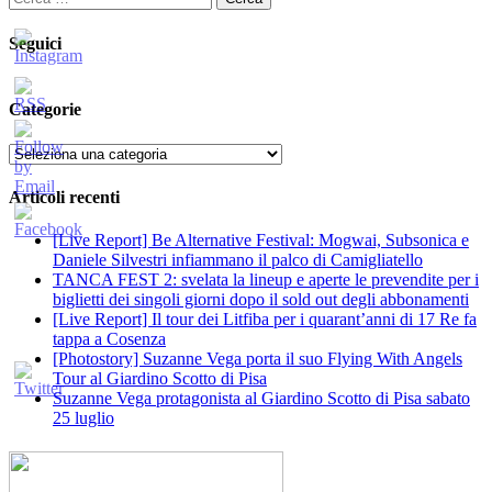
per:
Seguici
Categorie
Categorie
Articoli recenti
[Live Report] Be Alternative Festival: Mogwai, Subsonica e
Daniele Silvestri infiammano il palco di Camigliatello
TANCA FEST 2: svelata la lineup e aperte le prevendite per i
biglietti dei singoli giorni dopo il sold out degli abbonamenti
[Live Report] Il tour dei Litfiba per i quarant’anni di 17 Re fa
tappa a Cosenza
[Photostory] Suzanne Vega porta il suo Flying With Angels
Tour al Giardino Scotto di Pisa
Suzanne Vega protagonista al Giardino Scotto di Pisa sabato
25 luglio