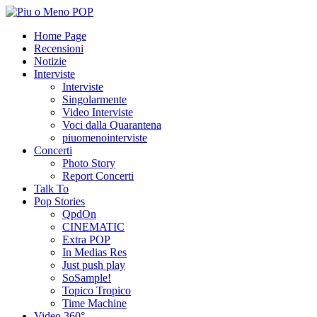
Home Page
Recensioni
Notizie
Interviste
Interviste
Singolarmente
Video Interviste
Voci dalla Quarantena
piuomenointerviste
Concerti
Photo Story
Report Concerti
Talk To
Pop Stories
QpdOn
CINEMATIC
Extra POP
In Medias Res
Just push play
SoSample!
Topico Tropico
Time Machine
Video 360°