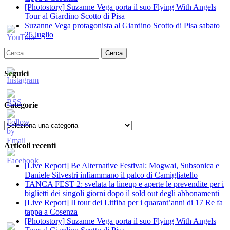
[Photostory] Suzanne Vega porta il suo Flying With Angels
Tour al Giardino Scotto di Pisa
Suzanne Vega protagonista al Giardino Scotto di Pisa sabato
25 luglio
Ricerca
per:
Seguici
Categorie
Categorie
Articoli recenti
[Live Report] Be Alternative Festival: Mogwai, Subsonica e
Daniele Silvestri infiammano il palco di Camigliatello
TANCA FEST 2: svelata la lineup e aperte le prevendite per i
biglietti dei singoli giorni dopo il sold out degli abbonamenti
[Live Report] Il tour dei Litfiba per i quarant’anni di 17 Re fa
tappa a Cosenza
[Photostory] Suzanne Vega porta il suo Flying With Angels