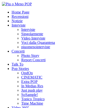
Home Page
Recensioni
Notizie
Interviste
Interviste
Singolarmente
Video Interviste
Voci dalla Quarantena
piuomenointerviste
Concerti
Photo Story
Report Concerti
Talk To
Pop Stories
QpdOn
CINEMATIC
Extra POP
In Medias Res
Just push play
SoSample!
Topico Tropico
Time Machine
Video 360°