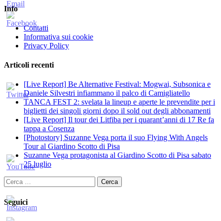
Info
Contatti
Informativa sui cookie
Privacy Policy
Articoli recenti
[Live Report] Be Alternative Festival: Mogwai, Subsonica e
Daniele Silvestri infiammano il palco di Camigliatello
TANCA FEST 2: svelata la lineup e aperte le prevendite per i
biglietti dei singoli giorni dopo il sold out degli abbonamenti
[Live Report] Il tour dei Litfiba per i quarant’anni di 17 Re fa
tappa a Cosenza
[Photostory] Suzanne Vega porta il suo Flying With Angels
Tour al Giardino Scotto di Pisa
Suzanne Vega protagonista al Giardino Scotto di Pisa sabato
25 luglio
Ricerca
per:
Seguici