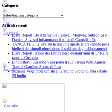
Categorie
Categorie
Articoli recenti
[Live Report] Be Alternative Festival: Mogwai, Subsonica e
Daniele Silvestri infiammano il palco di Camigliatello
TANCA FEST 2: svelata la lineup e aperte le prevendite per i
biglietti dei singoli giorni dopo il sold out degli abbonamenti
[Live Report] Il tour dei Litfiba per i quarant’anni di 17 Re fa
tappa a Cosenza
[Photostory] Suzanne Vega porta il suo Flying With Angels
Tour al Giardino Scotto di Pisa
Suzanne Vega protagonista al Giardino Scotto di Pisa sabato
25 luglio