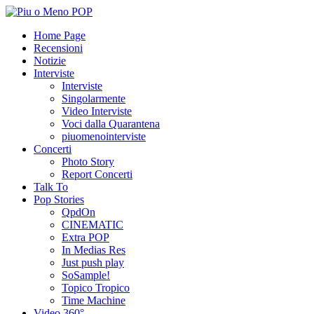
Home Page
Recensioni
Notizie
Interviste
Interviste
Singolarmente
Video Interviste
Voci dalla Quarantena
piuomenointerviste
Concerti
Photo Story
Report Concerti
Talk To
Pop Stories
QpdOn
CINEMATIC
Extra POP
In Medias Res
Just push play
SoSample!
Topico Tropico
Time Machine
Video 360°