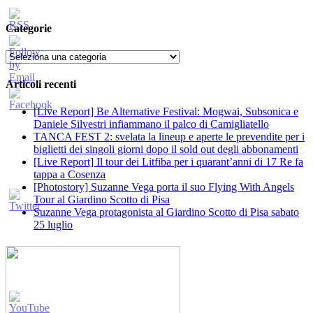
Categorie
Categorie
Articoli recenti
[Live Report] Be Alternative Festival: Mogwai, Subsonica e
Daniele Silvestri infiammano il palco di Camigliatello
TANCA FEST 2: svelata la lineup e aperte le prevendite per i
biglietti dei singoli giorni dopo il sold out degli abbonamenti
[Live Report] Il tour dei Litfiba per i quarant’anni di 17 Re fa
tappa a Cosenza
[Photostory] Suzanne Vega porta il suo Flying With Angels
Tour al Giardino Scotto di Pisa
Suzanne Vega protagonista al Giardino Scotto di Pisa sabato
25 luglio