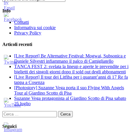
Info
Contatti
Informativa sui cookie
Privacy Policy
Articoli recenti
[Live Report] Be Alternative Festival: Mogwai, Subsonica e
Daniele Silvestri infiammano il palco di Camigliatello
TANCA FEST 2: svelata la lineup e aperte le prevendite per i
biglietti dei singoli giorni dopo il sold out degli abbonamenti
[Live Report] Il tour dei Litfiba per i quarant’anni di 17 Re fa
tappa a Cosenza
[Photostory] Suzanne Vega porta il suo Flying With Angels
Tour al Giardino Scotto di Pisa
Suzanne Vega protagonista al Giardino Scotto di Pisa sabato
25 luglio
Ricerca
per:
Seguici