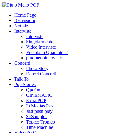
Home Page
Recensioni
Notizie
Interviste
Interviste
Singolarmente
Video Interviste
Voci dalla Quarantena
piuomenointerviste
Concerti
Photo Story
Report Concerti
Talk To
Pop Stories
QpdOn
CINEMATIC
Extra POP
In Medias Res
Just push play
SoSample!
Topico Tropico
Time Machine
Video 360°