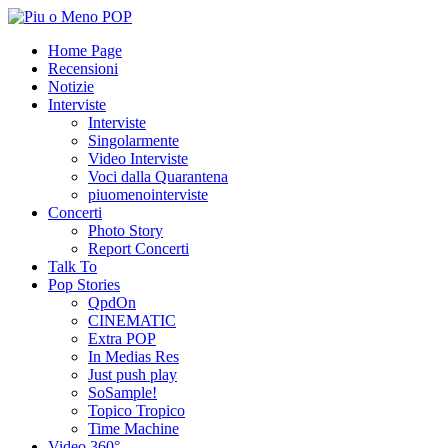
Home Page
Recensioni
Notizie
Interviste
Interviste
Singolarmente
Video Interviste
Voci dalla Quarantena
piuomenointerviste
Concerti
Photo Story
Report Concerti
Talk To
Pop Stories
QpdOn
CINEMATIC
Extra POP
In Medias Res
Just push play
SoSample!
Topico Tropico
Time Machine
Video 360°