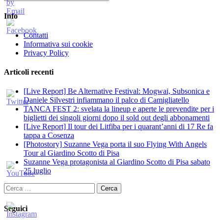
Info
Contatti
Informativa sui cookie
Privacy Policy
Articoli recenti
[Live Report] Be Alternative Festival: Mogwai, Subsonica e
Daniele Silvestri infiammano il palco di Camigliatello
TANCA FEST 2: svelata la lineup e aperte le prevendite per i
biglietti dei singoli giorni dopo il sold out degli abbonamenti
[Live Report] Il tour dei Litfiba per i quarant’anni di 17 Re fa
tappa a Cosenza
[Photostory] Suzanne Vega porta il suo Flying With Angels
Tour al Giardino Scotto di Pisa
Suzanne Vega protagonista al Giardino Scotto di Pisa sabato
25 luglio
Ricerca
per:
Seguici