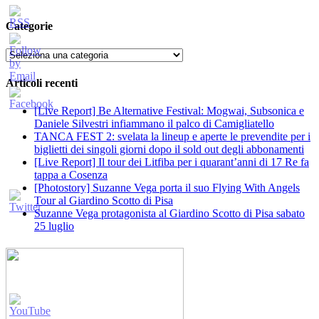
Categorie
Categorie
Articoli recenti
[Live Report] Be Alternative Festival: Mogwai, Subsonica e
Daniele Silvestri infiammano il palco di Camigliatello
TANCA FEST 2: svelata la lineup e aperte le prevendite per i
biglietti dei singoli giorni dopo il sold out degli abbonamenti
[Live Report] Il tour dei Litfiba per i quarant’anni di 17 Re fa
tappa a Cosenza
[Photostory] Suzanne Vega porta il suo Flying With Angels
Tour al Giardino Scotto di Pisa
Suzanne Vega protagonista al Giardino Scotto di Pisa sabato
25 luglio