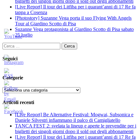
biglietti dei singoli giorni dopo il sold out degli abbonamenti
[Live Report] Il tour dei Litfiba per i quarant’anni di 17 Re fa
tappa a Cosenza
[Photostory] Suzanne Vega porta il suo Flying With Angels
Tour al Giardino Scotto di Pisa
Suzanne Vega protagonista al Giardino Scotto di Pisa sabato
25 luglio
Ricerca
per:
Seguici
Categorie
Categorie
Articoli recenti
[Live Report] Be Alternative Festival: Mogwai, Subsonica e
Daniele Silvestri infiammano il palco di Camigliatello
TANCA FEST 2: svelata la lineup e aperte le prevendite per i
biglietti dei singoli giorni dopo il sold out degli abbonamenti
[Live Report] Il tour dei Litfiba per i quarant’anni di 17 Re fa