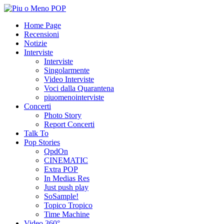
Home Page
Recensioni
Notizie
Interviste
Interviste
Singolarmente
Video Interviste
Voci dalla Quarantena
piuomenointerviste
Concerti
Photo Story
Report Concerti
Talk To
Pop Stories
QpdOn
CINEMATIC
Extra POP
In Medias Res
Just push play
SoSample!
Topico Tropico
Time Machine
Video 360°