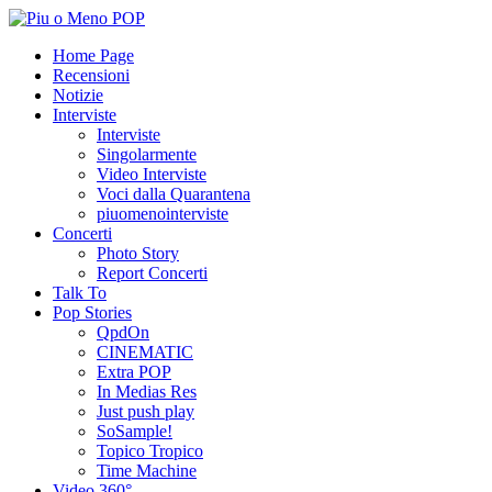
Home Page
Recensioni
Notizie
Interviste
Interviste
Singolarmente
Video Interviste
Voci dalla Quarantena
piuomenointerviste
Concerti
Photo Story
Report Concerti
Talk To
Pop Stories
QpdOn
CINEMATIC
Extra POP
In Medias Res
Just push play
SoSample!
Topico Tropico
Time Machine
Video 360°