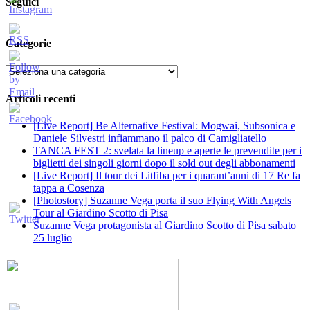
Seguici
Categorie
Categorie
Articoli recenti
[Live Report] Be Alternative Festival: Mogwai, Subsonica e
Daniele Silvestri infiammano il palco di Camigliatello
TANCA FEST 2: svelata la lineup e aperte le prevendite per i
biglietti dei singoli giorni dopo il sold out degli abbonamenti
[Live Report] Il tour dei Litfiba per i quarant’anni di 17 Re fa
tappa a Cosenza
[Photostory] Suzanne Vega porta il suo Flying With Angels
Tour al Giardino Scotto di Pisa
Suzanne Vega protagonista al Giardino Scotto di Pisa sabato
25 luglio