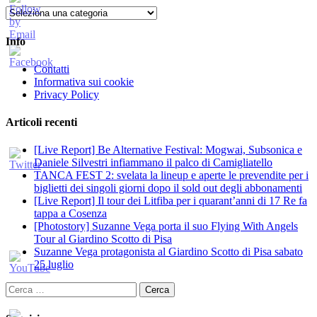
Categorie
Info
Contatti
Informativa sui cookie
Privacy Policy
Articoli recenti
[Live Report] Be Alternative Festival: Mogwai, Subsonica e
Daniele Silvestri infiammano il palco di Camigliatello
TANCA FEST 2: svelata la lineup e aperte le prevendite per i
biglietti dei singoli giorni dopo il sold out degli abbonamenti
[Live Report] Il tour dei Litfiba per i quarant’anni di 17 Re fa
tappa a Cosenza
[Photostory] Suzanne Vega porta il suo Flying With Angels
Tour al Giardino Scotto di Pisa
Suzanne Vega protagonista al Giardino Scotto di Pisa sabato
25 luglio
Ricerca
per: