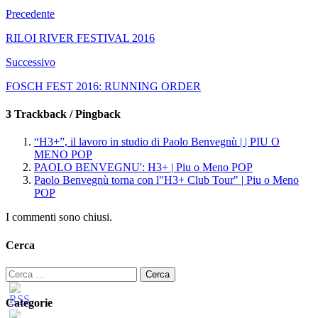
Precedente
RILOI RIVER FESTIVAL 2016
Successivo
FOSCH FEST 2016: RUNNING ORDER
3 Trackback / Pingback
“H3+”, il lavoro in studio di Paolo Benvegnù | | PIU O
MENO POP
PAOLO BENVEGNU': H3+ | Piu o Meno POP
Paolo Benvegnù torna con l"H3+ Club Tour" | Piu o Meno
POP
I commenti sono chiusi.
Cerca
Ricerca
per:
Categorie