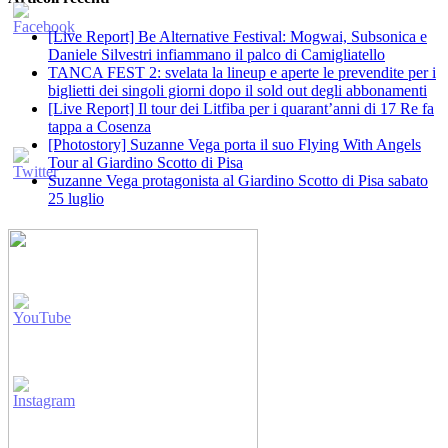
[Live Report] Be Alternative Festival: Mogwai, Subsonica e
Daniele Silvestri infiammano il palco di Camigliatello
TANCA FEST 2: svelata la lineup e aperte le prevendite per i
biglietti dei singoli giorni dopo il sold out degli abbonamenti
[Live Report] Il tour dei Litfiba per i quarant’anni di 17 Re fa
tappa a Cosenza
[Photostory] Suzanne Vega porta il suo Flying With Angels
Tour al Giardino Scotto di Pisa
Suzanne Vega protagonista al Giardino Scotto di Pisa sabato
25 luglio