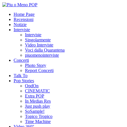
Home Page
Recensioni
Notizie
Interviste
Interviste
Singolarmente
Video Interviste
Voci dalla Quarantena
piuomenointerviste
Concerti
Photo Story
Report Concerti
Talk To
Pop Stories
QpdOn
CINEMATIC
Extra POP
In Medias Res
Just push play
SoSample!
Topico Tropico
Time Machine
Video 360°