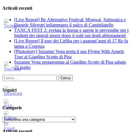
Articoli recenti
[Live Report] Be Alternative Festival: Mogwai, Subsonica e
Daniele Silvestri infiammano il palco di Camigliatello
TANCA FEST 2: svelata la lineup e aperte le prevendite per i
biglietti dei singoli giorni dopo il sold out degli abbonamenti
[Live Report] Il tour dei Litfiba per i quarant’anni di 17 Re fa
tappa a Cosenza
[Photostory] Suzanne Vega porta il suo Flying With Angels
Tour al Giardino Scotto di Pisa
Suzanne Vega protagonista al Giardino Scotto di Pisa sabato
25 luglio
Ricerca
per:
Seguici
Categorie
Categorie
Articoli recenti