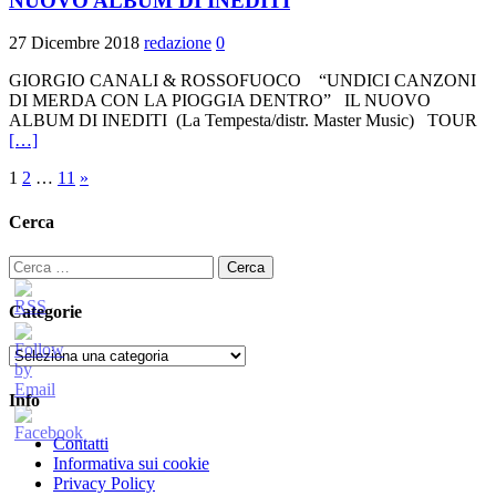
NUOVO ALBUM DI INEDITI
27 Dicembre 2018
redazione
0
GIORGIO CANALI & ROSSOFUOCO “UNDICI CANZONI
DI MERDA CON LA PIOGGIA DENTRO” IL NUOVO
ALBUM DI INEDITI (La Tempesta/distr. Master Music) TOUR
[…]
Paginazione
1
2
…
11
»
degli
Cerca
articoli
Ricerca
per:
Categorie
Categorie
Info
Contatti
Informativa sui cookie
Privacy Policy