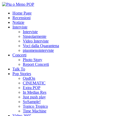
Home Page
Recensioni
Notizie
Interviste
Interviste
Singolarmente
Video Interviste
Voci dalla Quarantena
piuomenointerviste
Concerti
Photo Story
Report Concerti
Talk To
Pop Stories
QpdOn
CINEMATIC
Extra POP
In Medias Res
Just push play
SoSample!
Topico Tropico
Time Machine
Video 360°