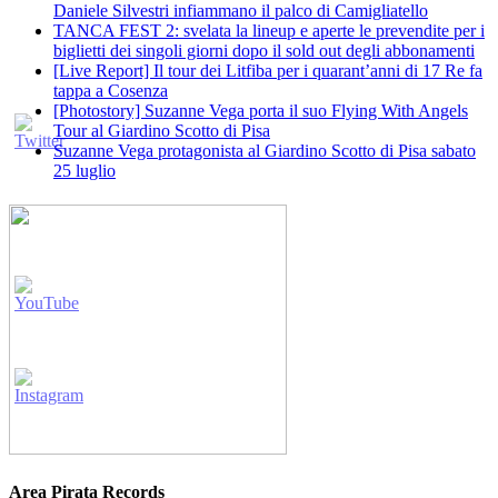
Daniele Silvestri infiammano il palco di Camigliatello
TANCA FEST 2: svelata la lineup e aperte le prevendite per i
biglietti dei singoli giorni dopo il sold out degli abbonamenti
[Live Report] Il tour dei Litfiba per i quarant’anni di 17 Re fa
tappa a Cosenza
[Photostory] Suzanne Vega porta il suo Flying With Angels
Tour al Giardino Scotto di Pisa
Suzanne Vega protagonista al Giardino Scotto di Pisa sabato
25 luglio
Area Pirata Records