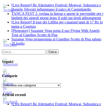
[Live Report] Be Alternative Festival: Mogwai, Subsonica e
Daniele Silvestri infiammano il palco di Camigliatello
TANCA FEST 2: svelata la lineup e aperte le prevendite per i
biglietti dei singoli giorni dopo il sold out degli abbonamenti
[Live Report] Il tour dei Litfiba per i quarant’anni di 17 Re fa
tappa a Cosenza
[Photostory] Suzanne Vega porta il suo Flying With Angels
Tour al Giardino Scotto di Pisa
Suzanne Vega protagonista al Giardino Scotto di Pisa sabato
25 luglio
Ricerca
per:
Seguici
Categorie
Categorie
Articoli recenti
[Live Report] Be Alternative Festival: Mogwai, Subsonica e