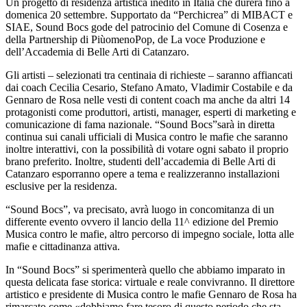
Un progetto di residenza artistica inedito in Italia che durerà fino a
domenica 20 settembre. Supportato da “Perchicrea” di MIBACT e
SIAE, Sound Bocs gode del patrocinio del Comune di Cosenza e
della Partnership di PiùomenoPop, de La voce Produzione e
dell’Accademia di Belle Arti di Catanzaro.
Gli artisti – selezionati tra centinaia di richieste – saranno affiancati
dai coach Cecilia Cesario, Stefano Amato, Vladimir Costabile e da
Gennaro de Rosa nelle vesti di content coach ma anche da altri 14
protagonisti come produttori, artisti, manager, esperti di marketing e
comunicazione di fama nazionale. “Sound Bocs”sarà in diretta
continua sui canali ufficiali di Musica contro le mafie che saranno
inoltre interattivi, con la possibilità di votare ogni sabato il proprio
brano preferito. Inoltre, studenti dell’accademia di Belle Arti di
Catanzaro esporranno opere a tema e realizzeranno installazioni
esclusive per la residenza.
“Sound Bocs”, va precisato, avrà luogo in concomitanza di un
differente evento ovvero il lancio della 11^ edizione del Premio
Musica contro le mafie, altro percorso di impegno sociale, lotta alle
mafie e cittadinanza attiva.
In “Sound Bocs” si sperimenterà quello che abbiamo imparato in
questa delicata fase storica: virtuale e reale convivranno. Il direttore
artistico e presidente di Musica contro le mafie Gennaro de Rosa ha
rimarcato come «dobbiamo fare tesoro di questo periodo che sta