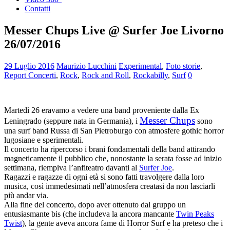
Contatti
Messer Chups Live @ Surfer Joe Livorno
26/07/2016
29 Luglio 2016
Maurizio Lucchini
Experimental
,
Foto storie
,
Report Concerti
,
Rock
,
Rock and Roll
,
Rockabilly
,
Surf
0
Martedì 26 eravamo a vedere una band proveniente dalla Ex
Messer Chups
Leningrado (seppure nata in Germania), i
sono
una surf band Russa di San Pietroburgo con atmosfere gothic horror
lugosiane e sperimentali.
Il concerto ha ripercorso i brani fondamentali della band attirando
magneticamente il pubblico che, nonostante la serata fosse ad inizio
settimana, riempiva l’anfiteatro davanti al
Surfer Joe
.
Ragazzi e ragazze di ogni età si sono fatti travolgere dalla loro
musica, così immedesimati nell’atmosfera creatasi da non lasciarli
più andar via.
Alla fine del concerto, dopo aver ottenuto dal gruppo un
entusiasmante bis (che includeva la ancora mancante
Twin Peaks
Twist
), la gente aveva ancora fame di Horror Surf e ha preteso che i