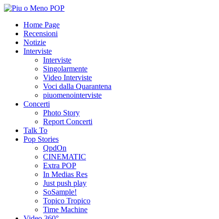
Home Page
Recensioni
Notizie
Interviste
Interviste
Singolarmente
Video Interviste
Voci dalla Quarantena
piuomenointerviste
Concerti
Photo Story
Report Concerti
Talk To
Pop Stories
QpdOn
CINEMATIC
Extra POP
In Medias Res
Just push play
SoSample!
Topico Tropico
Time Machine
Video 360°