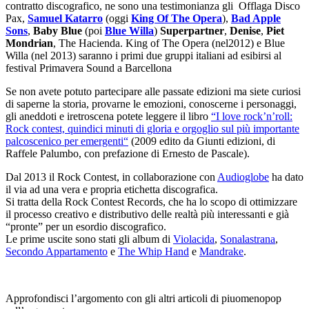
contratto discografico, ne sono una testimonianza gli Offlaga Disco
Pax,
Samuel Katarro
(oggi
King Of The Opera
),
Bad Apple
Sons
,
Baby Blue
(poi
Blue Willa
)
Superpartner
,
Denise
,
Piet
Mondrian
, The Hacienda. King of The Opera (nel2012) e Blue
Willa (nel 2013) saranno i primi due gruppi italiani ad esibirsi al
festival Primavera Sound a Barcellona
Se non avete potuto partecipare alle passate edizioni ma siete curiosi
di saperne la storia, provarne le emozioni, conoscerne i personaggi,
gli aneddoti e iretroscena potete leggere il libro
“
I love rock’n’roll:
Rock contest, quindici minuti di gloria e orgoglio sul più importante
palcoscenico per emergenti
“
(2009 edito da Giunti edizioni, di
Raffele Palumbo, con prefazione di Ernesto de Pascale).
Dal 2013 il Rock Contest, in collaborazione con
Audioglobe
ha dato
il via ad una vera e propria etichetta discografica.
Si tratta della Rock Contest Records, che ha lo scopo di ottimizzare
il processo creativo e distributivo delle realtà più interessanti e già
“pronte” per un esordio discografico.
Le prime uscite sono stati gli album di
Violacida
,
Sonalastrana
,
Secondo Appartamento
e
The Whip Hand
e
Mandrake
.
Approfondisci l’argomento con gli altri articoli di piuomenopop