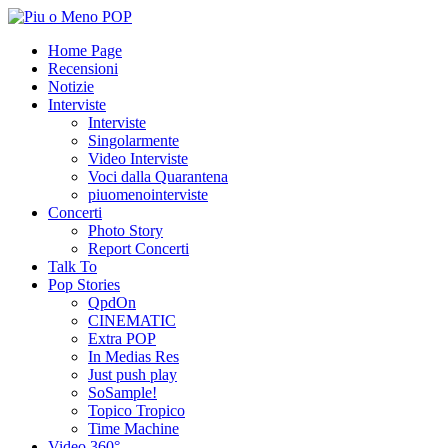
Home Page
Recensioni
Notizie
Interviste
Interviste
Singolarmente
Video Interviste
Voci dalla Quarantena
piuomenointerviste
Concerti
Photo Story
Report Concerti
Talk To
Pop Stories
QpdOn
CINEMATIC
Extra POP
In Medias Res
Just push play
SoSample!
Topico Tropico
Time Machine
Video 360°