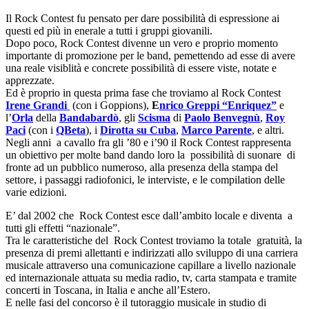
Il Rock Contest fu pensato per dare possibilità di espressione ai
questi ed più in enerale a tutti i gruppi giovanili.
Dopo poco, Rock Contest divenne un vero e proprio momento
importante di promozione per le band, pemettendo ad esse di avere
una reale visiblità e concrete possibilità di essere viste, notate e
apprezzate.
Ed è proprio in questa prima fase che troviamo al Rock Contest
Irene Grandi
(con i Goppions),
E
nrico Greppi “Enriquez”
e
l’
Orla
della
Bandabardò
, gli
Scisma
di
Paolo Benvegnù
,
Roy
Paci
(con i
Q­Beta
), i
Dirotta su Cuba
,
Marco Parente
, e altri.
Negli anni a cavallo fra gli ’80 e i’90 il Rock Contest rappresenta
un obiettivo per molte band dando loro la possibilità di suonare di
fronte ad un pubblico numeroso, alla presenza della stampa del
settore, i passaggi radiofonici, le interviste, e le compilation delle
varie edizioni.
E’ dal 2002 che Rock Contest esce dall’ambito locale e diventa a
tutti gli effetti “nazionale”.
Tra le caratteristiche del Rock Contest troviamo la totale gratuità, la
presenza di premi allettanti e indirizzati allo sviluppo di una carriera
musicale attraverso una comunicazione capillare a livello nazionale
ed internazionale attuata su media radio, tv, carta stampata e tramite
concerti in Toscana, in Italia e anche all’Estero.
E nelle fasi del concorso è il tutoraggio musicale in studio di