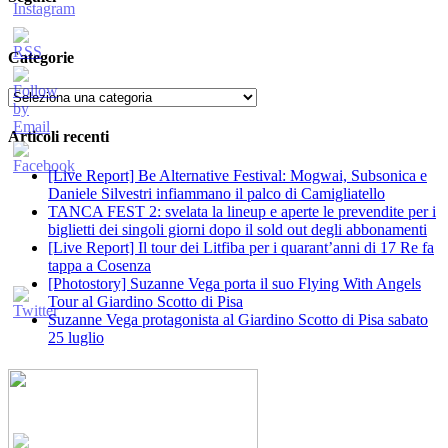
Categorie
Categorie
Articoli recenti
[Live Report] Be Alternative Festival: Mogwai, Subsonica e
Daniele Silvestri infiammano il palco di Camigliatello
TANCA FEST 2: svelata la lineup e aperte le prevendite per i
biglietti dei singoli giorni dopo il sold out degli abbonamenti
[Live Report] Il tour dei Litfiba per i quarant’anni di 17 Re fa
tappa a Cosenza
[Photostory] Suzanne Vega porta il suo Flying With Angels
Tour al Giardino Scotto di Pisa
Suzanne Vega protagonista al Giardino Scotto di Pisa sabato
25 luglio