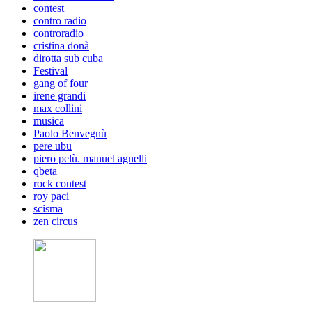
contest
contro radio
controradio
cristina donà
dirotta sub cuba
Festival
gang of four
irene grandi
max collini
musica
Paolo Benvegnù
pere ubu
piero pelù. manuel agnelli
qbeta
rock contest
roy paci
scisma
zen circus