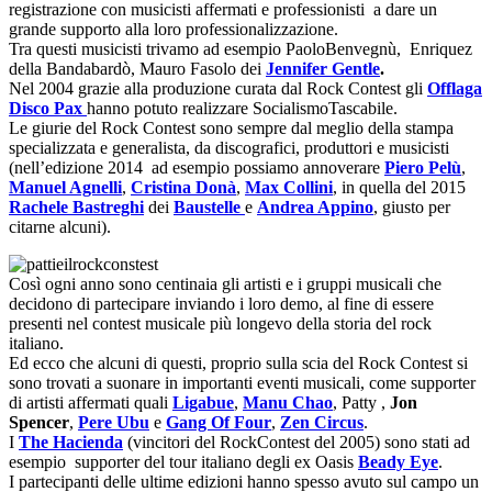
registrazione con musicisti affermati e professionisti a dare un
grande supporto alla loro professionalizzazione.
Tra questi musicisti trivamo ad esempio PaoloBenvegnù, Enriquez
della Bandabardò, Mauro Fasolo dei
Jennifer Gentle
.
Nel 2004 grazie alla produzione curata dal Rock Contest gli
Offlaga
Disco Pax
hanno potuto realizzare SocialismoTascabile.
Le giurie del Rock Contest sono sempre dal meglio della stampa
specializzata e generalista, da discografici, produttori e musicisti
(nell’edizione 2014 ad esempio possiamo annoverare
Piero Pelù
,
Manuel Agnelli
,
Cristina Donà
,
Max Collini
, in quella del 2015
Rachele Bastreghi
dei
Baustelle
e
Andrea Appino
, giusto per
citarne alcuni).
Così ogni anno sono centinaia gli artisti e i gruppi musicali che
decidono di partecipare inviando i loro demo, al fine di essere
presenti nel contest musicale più longevo della storia del rock
italiano.
Ed ecco che alcuni di questi, proprio sulla scia del Rock Contest si
sono trovati a suonare in importanti eventi musicali, come supporter
di artisti affermati quali
Ligabue
,
Manu Chao
, Patty ,
Jon
Spencer
,
Pere Ubu
e
Gang Of Four
,
Zen Circus
.
I
The Hacienda
(vincitori del RockContest del 2005) sono stati ad
esempio supporter del tour italiano degli ex Oasis
Beady Eye
.
I partecipanti delle ultime edizioni hanno spesso avuto sul campo un