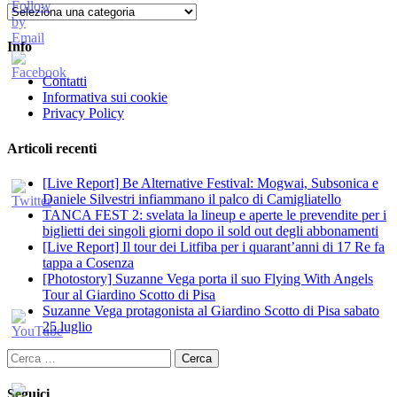
Categorie
Info
Contatti
Informativa sui cookie
Privacy Policy
Articoli recenti
[Live Report] Be Alternative Festival: Mogwai, Subsonica e
Daniele Silvestri infiammano il palco di Camigliatello
TANCA FEST 2: svelata la lineup e aperte le prevendite per i
biglietti dei singoli giorni dopo il sold out degli abbonamenti
[Live Report] Il tour dei Litfiba per i quarant’anni di 17 Re fa
tappa a Cosenza
[Photostory] Suzanne Vega porta il suo Flying With Angels
Tour al Giardino Scotto di Pisa
Suzanne Vega protagonista al Giardino Scotto di Pisa sabato
25 luglio
Ricerca
per:
Seguici