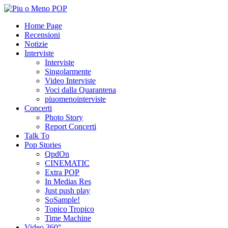
Home Page
Recensioni
Notizie
Interviste
Interviste
Singolarmente
Video Interviste
Voci dalla Quarantena
piuomenointerviste
Concerti
Photo Story
Report Concerti
Talk To
Pop Stories
QpdOn
CINEMATIC
Extra POP
In Medias Res
Just push play
SoSample!
Topico Tropico
Time Machine
Video 360°