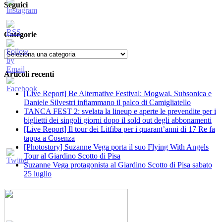
Seguici
Categorie
Categorie
Articoli recenti
[Live Report] Be Alternative Festival: Mogwai, Subsonica e
Daniele Silvestri infiammano il palco di Camigliatello
TANCA FEST 2: svelata la lineup e aperte le prevendite per i
biglietti dei singoli giorni dopo il sold out degli abbonamenti
[Live Report] Il tour dei Litfiba per i quarant’anni di 17 Re fa
tappa a Cosenza
[Photostory] Suzanne Vega porta il suo Flying With Angels
Tour al Giardino Scotto di Pisa
Suzanne Vega protagonista al Giardino Scotto di Pisa sabato
25 luglio