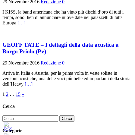
29 Novembre 2016
Redazione
0
I KISS, la band americana che ha vinto più dischi d’oro di tutti i
tempi, sono lieti di annunciare nuove date nei palazzetti di tutta
Europa
[…]
GEOFF TATE – I dettagli della data acustica a
Borgo Priolo (Pv)
29 Novembre 2016
Redazione
0
Arriva in Italia e Austria, per la prima volta in veste soliste in
versioni acustiche, una delle voci più belle ed importanti della storia
dell’Heavy
[…]
Paginazione
1
2
…
15
»
degli
Cerca
articoli
Ricerca
per:
Categorie