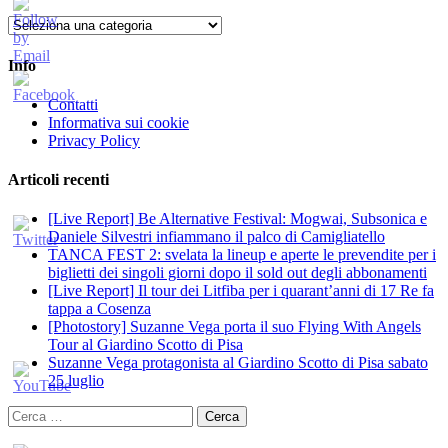
Categorie
Info
Contatti
Informativa sui cookie
Privacy Policy
Articoli recenti
[Live Report] Be Alternative Festival: Mogwai, Subsonica e
Daniele Silvestri infiammano il palco di Camigliatello
TANCA FEST 2: svelata la lineup e aperte le prevendite per i
biglietti dei singoli giorni dopo il sold out degli abbonamenti
[Live Report] Il tour dei Litfiba per i quarant’anni di 17 Re fa
tappa a Cosenza
[Photostory] Suzanne Vega porta il suo Flying With Angels
Tour al Giardino Scotto di Pisa
Suzanne Vega protagonista al Giardino Scotto di Pisa sabato
25 luglio
Ricerca
per: