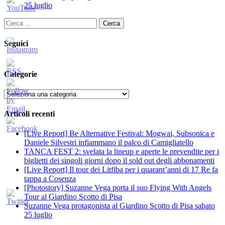
25 luglio
Ricerca
per:
Seguici
Categorie
Categorie
Articoli recenti
[Live Report] Be Alternative Festival: Mogwai, Subsonica e
Daniele Silvestri infiammano il palco di Camigliatello
TANCA FEST 2: svelata la lineup e aperte le prevendite per i
biglietti dei singoli giorni dopo il sold out degli abbonamenti
[Live Report] Il tour dei Litfiba per i quarant’anni di 17 Re fa
tappa a Cosenza
[Photostory] Suzanne Vega porta il suo Flying With Angels
Tour al Giardino Scotto di Pisa
Suzanne Vega protagonista al Giardino Scotto di Pisa sabato
25 luglio