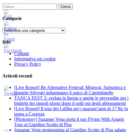
Ricerca
per:
Categorie
Categorie
Info
Contatti
Informativa sui cookie
Privacy Policy
Articoli recenti
[Live Report] Be Alternative Festival: Mogwai, Subsonica e
Daniele Silvestri infiammano il palco di Camigliatello
TANCA FEST 2: svelata la lineup e aperte le prevendite per i
biglietti dei singoli giorni dopo il sold out degli abbonamenti
[Live Report] Il tour dei Litfiba per i quarant’anni di 17 Re fa
tappa a Cosenza
[Photostory] Suzanne Vega porta il suo Flying With Angels
Tour al Giardino Scotto di Pisa
Suzanne Vega protagonista al Giardino Scotto di Pisa sabato