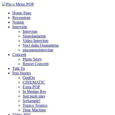
Home Page
Recensioni
Notizie
Interviste
Interviste
Singolarmente
Video Interviste
Voci dalla Quarantena
piuomenointerviste
Concerti
Photo Story
Report Concerti
Talk To
Pop Stories
QpdOn
CINEMATIC
Extra POP
In Medias Res
Just push play
SoSample!
Topico Tropico
Time Machine
Video 360°