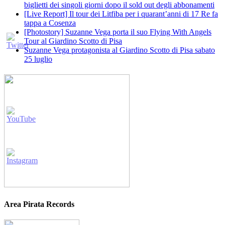
biglietti dei singoli giorni dopo il sold out degli abbonamenti
[Live Report] Il tour dei Litfiba per i quarant’anni di 17 Re fa
tappa a Cosenza
[Photostory] Suzanne Vega porta il suo Flying With Angels
Tour al Giardino Scotto di Pisa
Suzanne Vega protagonista al Giardino Scotto di Pisa sabato
25 luglio
Area Pirata Records