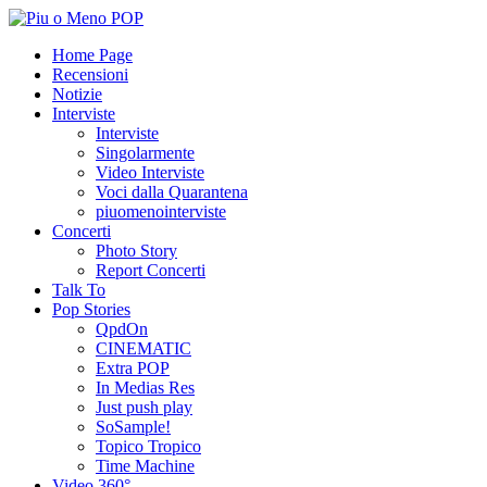
Home Page
Recensioni
Notizie
Interviste
Interviste
Singolarmente
Video Interviste
Voci dalla Quarantena
piuomenointerviste
Concerti
Photo Story
Report Concerti
Talk To
Pop Stories
QpdOn
CINEMATIC
Extra POP
In Medias Res
Just push play
SoSample!
Topico Tropico
Time Machine
Video 360°