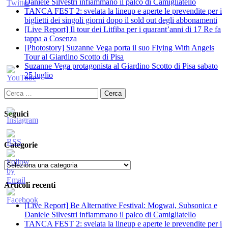
Daniele Silvestri infiammano il palco di Camigliatello
TANCA FEST 2: svelata la lineup e aperte le prevendite per i
biglietti dei singoli giorni dopo il sold out degli abbonamenti
[Live Report] Il tour dei Litfiba per i quarant’anni di 17 Re fa
tappa a Cosenza
[Photostory] Suzanne Vega porta il suo Flying With Angels
Tour al Giardino Scotto di Pisa
Suzanne Vega protagonista al Giardino Scotto di Pisa sabato
25 luglio
Ricerca
per:
Seguici
Categorie
Categorie
Articoli recenti
[Live Report] Be Alternative Festival: Mogwai, Subsonica e
Daniele Silvestri infiammano il palco di Camigliatello
TANCA FEST 2: svelata la lineup e aperte le prevendite per i