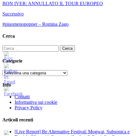
BON IVER: ANNULLATO IL TOUR EUROPEO
Successivo
#piuomenopopper – Romina Zago
Cerca
Ricerca
per:
Categorie
Categorie
Info
Contatti
Informativa sui cookie
Privacy Policy
Articoli recenti
[Live Report] Be Alternative Festival: Mogwai, Subsonica e