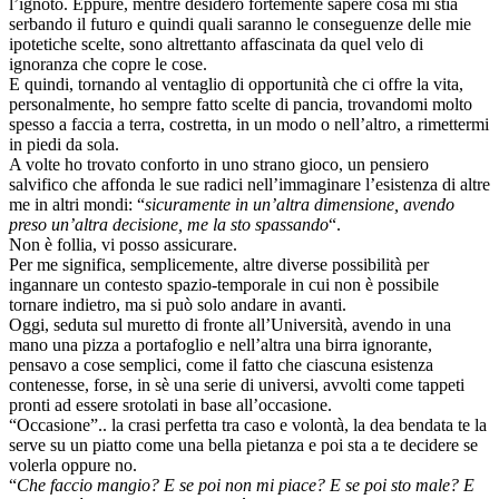
l’ignoto. Eppure, mentre desidero fortemente sapere cosa mi stia
serbando il futuro e quindi quali saranno le conseguenze delle mie
ipotetiche scelte, sono altrettanto affascinata da quel velo di
ignoranza che copre le cose.
E quindi, tornando al ventaglio di opportunità che ci offre la vita,
personalmente, ho sempre fatto scelte di pancia, trovandomi molto
spesso a faccia a terra, costretta, in un modo o nell’altro, a rimettermi
in piedi da sola.
A volte ho trovato conforto in uno strano gioco, un pensiero
salvifico che affonda le sue radici nell’immaginare l’esistenza di altre
me in altri mondi: “
sicuramente in un’altra dimensione, avendo
preso un’altra decisione, me la sto spassando
“.
Non è follia, vi posso assicurare.
Per me significa, semplicemente, altre diverse possibilità per
ingannare un contesto spazio-temporale in cui non è possibile
tornare indietro, ma si può solo andare in avanti.
Oggi, seduta sul muretto di fronte all’Università, avendo in una
mano una pizza a portafoglio e nell’altra una birra ignorante,
pensavo a cose semplici, come il fatto che ciascuna esistenza
contenesse, forse, in sè una serie di universi, avvolti come tappeti
pronti ad essere srotolati in base all’occasione.
“Occasione”.. la crasi perfetta tra caso e volontà, la dea bendata te la
serve su un piatto come una bella pietanza e poi sta a te decidere se
volerla oppure no.
“
Che faccio mangio? E se poi non mi piace? E se poi sto male? E