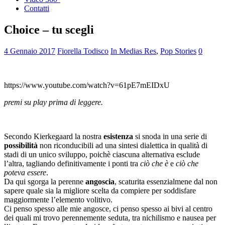
Contatti
Choice – tu scegli
4 Gennaio 2017
Fiorella Todisco
In Medias Res
,
Pop Stories
0
https://www.youtube.com/watch?v=61pE7mEIDxU
premi su play prima di leggere.
Secondo Kierkegaard la nostra
esistenza
si snoda in una serie di
possibilità
non riconducibili ad una sintesi dialettica in qualità di
stadi di un unico sviluppo, poichè ciascuna alternativa esclude
l’altra, tagliando definitivamente i ponti tra
ciò che è
e
ciò che
poteva essere
.
Da qui sgorga la perenne
angoscia
, scaturita essenzialmene dal non
sapere quale sia la migliore scelta da compiere per soddisfare
maggiormente l’elemento volitivo.
Ci penso spesso alle mie angosce, ci penso spesso ai bivi al centro
dei quali mi trovo perennemente seduta, tra nichilismo e nausea per