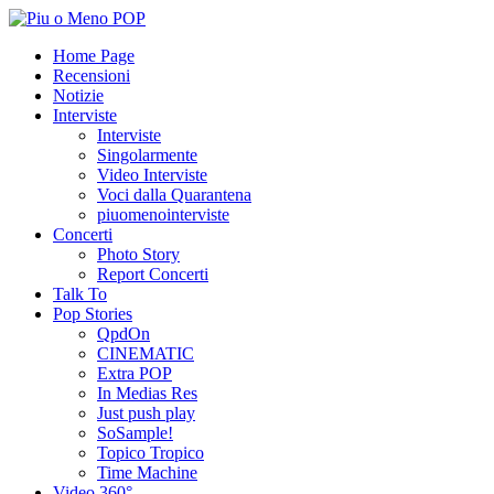
Home Page
Recensioni
Notizie
Interviste
Interviste
Singolarmente
Video Interviste
Voci dalla Quarantena
piuomenointerviste
Concerti
Photo Story
Report Concerti
Talk To
Pop Stories
QpdOn
CINEMATIC
Extra POP
In Medias Res
Just push play
SoSample!
Topico Tropico
Time Machine
Video 360°