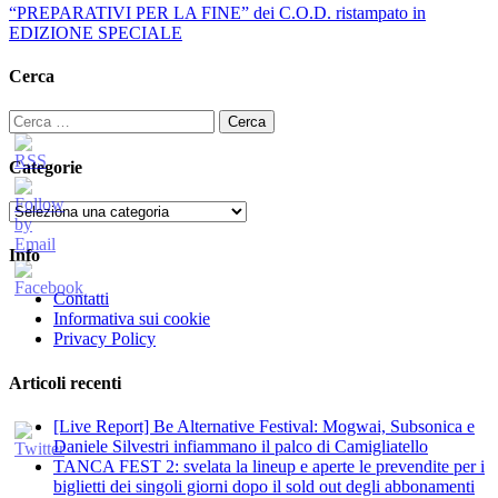
“PREPARATIVI PER LA FINE” dei C.O.D. ristampato in
EDIZIONE SPECIALE
Cerca
Ricerca
per:
Categorie
Categorie
Info
Contatti
Informativa sui cookie
Privacy Policy
Articoli recenti
[Live Report] Be Alternative Festival: Mogwai, Subsonica e
Daniele Silvestri infiammano il palco di Camigliatello
TANCA FEST 2: svelata la lineup e aperte le prevendite per i
biglietti dei singoli giorni dopo il sold out degli abbonamenti