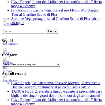
[Live Report] Il tour dei Litfiba per i quarant’anni di 17 Re fa
tappa a Cosenza
[Photostory] Suzanne Vega porta il suo Flying With Angels
Tour al Giardino Scotto di Pisa
Suzanne Vega protagonista al Giardino Scotto di Pisa sabato
25 luglio
Ricerca
per:
Seguici
Categorie
Categorie
Articoli recenti
[Live Report] Be Alternative Festival: Mogwai, Subsonica e
Daniele Silvestri infiammano il palco di Camigliatello
TANCA FEST 2: svelata la lineup e aperte le prevendite per i
biglietti dei singoli giorni dopo il sold out degli abbonamenti
[Live Report] Il tour dei Litfiba per i quarant’anni di 17 Re fa
tappa a Cosenza