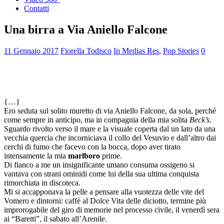
Contatti
Una birra a Via Aniello Falcone
11 Gennaio 2017
Fiorella Todisco
In Medias Res
,
Pop Stories
0
{…}
Ero seduta sul solito muretto di via Aniello Falcone, da sola, perché
come sempre in anticipo, ma in compagnia della mia solita
Beck’s
.
Sguardo rivolto verso il mare e la visuale coperta dal un lato da una
vecchia quercia che incorniciava il collo del Vesuvio e dall’altro dai
cerchi di fumo che facevo con la bocca, dopo aver tirato
intensamente la mia
marlboro
prime.
Di fianco a me un insignificante umano consuma ossigeno si
vantava con strani ominidi come lui della sua ultima
conquista
rimorchiata in discoteca.
Mi si accapponava la pelle a pensare alla vuotezza delle vite del
Vomero e dintorni: caffè al Dolce Vita delle diciotto, termine più
improrogabile del giro di memorie nel processo civile, il venerdì sera
ai “Baretti”, il sabato all’Arenile.