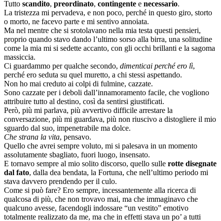
Tutto
scandito
,
preordinato
,
contingente
e
necessario
.
La tristezza mi pervadeva, e non poco, perché in questo giro, storto
o morto, ne facevo parte e mi sentivo annoiata.
Ma nel mentre che si srotolavano nella mia testa questi pensieri,
proprio quando stavo dando l’ultimo sorso alla birra, una solitudine
come la mia mi si sedette accanto, con gli occhi brillanti e la sagoma
massiccia.
Ci guardammo per qualche secondo,
dimenticai perché ero lì
,
perché ero seduta su quel muretto, a chi stessi aspettando.
Non ho mai creduto ai colpi di fulmine, cazzate.
Sono cazzate per i deboli dall’innamoramento facile, che vogliono
attribuire tutto al destino, così da sentirsi giustificati.
Però, più mi parlava, più avvertivo difficile arrestare la
conversazione, più mi guardava, più non riuscivo a distogliere il mio
sguardo dal suo, impenetrabile ma dolce.
Che strana la vita
, pensavo.
Quello che avrei sempre voluto, mi si palesava in un momento
assolutamente sbagliato, fuori luogo, insensato.
E tornavo sempre al mio solito discorso, quello sulle
rotte disegnate
dal fato
, dalla dea bendata, la Fortuna, che nell’ultimo periodo mi
stava davvero prendendo per il culo.
Come si può fare? Ero sempre, incessantemente alla ricerca di
qualcosa di più, che non trovavo mai, ma che immaginavo che
qualcuno avesse, facendogli indossare “un vestito” emotivo
totalmente realizzato da me, ma che in effetti stava un po’ a tutti