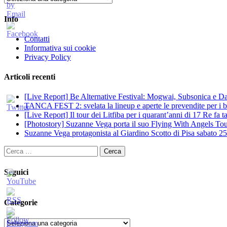
Info
Contatti
Informativa sui cookie
Privacy Policy
Articoli recenti
[Live Report] Be Alternative Festival: Mogwai, Subsonica e Dan
TANCA FEST 2: svelata la lineup e aperte le prevendite per i big
[Live Report] Il tour dei Litfiba per i quarant’anni di 17 Re fa
[Photostory] Suzanne Vega porta il suo Flying With Angels Tour
Suzanne Vega protagonista al Giardino Scotto di Pisa sabato 25
Ricerca
per:
Seguici
Categorie
Categorie