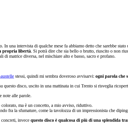
n una intervista di qualche mese fa abbiamo detto che sarebbe stato
a propria libertà
. Si potrà dire che sia bello o brutto, riuscito o non riu
ali di matrice diversa, nel mischiare alto e basso, sacro e profano.
austelle
stessi, quindi mi sembra doveroso avvisarvi:
ogni parola che 
su questo disco, uscito in una mattinata in cui Trento si risveglia ricoper
e note alle parole.
o colorato, ma è un concetto, a mio avviso, riduttivo.
ndo fra la sfumature, come la tavolozza di un impressionista che diping
 concreti, invece
questo disco è qualcosa di più di una splendida tr