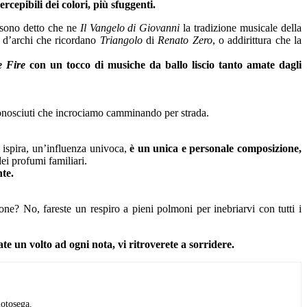
cepibili dei colori, più sfuggenti.
i sono detto che ne
Il Vangelo di Giovanni
la tradizione musicale della
i d’archi che ricordano
Triangolo
di
Renato Zero
, o addirittura che la
e Fire
con un tocco di musiche da ballo liscio tanto amate dagli
onosciuti che incrociamo camminando per strada.
i ispira, un’influenza univoca,
è un unica e personale composizione,
ei profumi familiari.
nte.
one? No, fareste un respiro a pieni polmoni per inebriarvi con tutti i
ate un volto ad ogni nota, vi ritroverete a sorridere.
motosega.