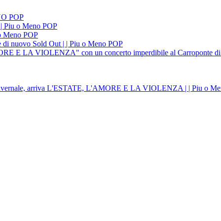
ENO POP
 | Piu o Meno POP
 o Meno POP
, è di nuovo Sold Out | | Piu o Meno POP
'AMORE E LA VIOLENZA" con un concerto imperdibile al Carroponte d
r invernale, arriva L'ESTATE, L'AMORE E LA VIOLENZA | | Piu o M