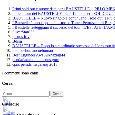
Primi sold out e nuove date per i BAUSTELLE | | PIU O M
Parte il tour dei BAUSTELLE - Già 12 i concerti SOLD OUT
BAUSTELLE – Nuovo singolo e continuano i sold out | | Piu
I Baustelle fanno tappa nello storico Teatro Petruzzelli di Bari
I Baustelle festeggiano il successo del tour "L'ESTATE, L
SilverStar835
juegos friv
Bdsm
BAUSTELLE – Dopo lo straordinario successo del loro tou
iraq coehumancoehuman
Best Engineer Aws Alkhazraji44
pendaftaran online cpns guru
cpns pemda magelang 2018
I commenti sono chiusi.
Cerca
Ricerca
per:
Categorie
Categorie