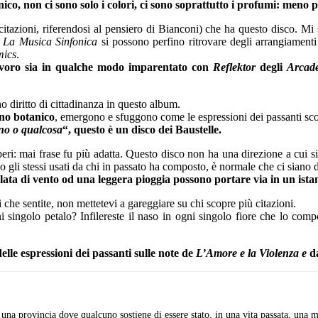
o, non ci sono solo i colori, ci sono soprattutto i profumi: meno per
 citazioni, riferendosi al pensiero di Bianconi) che ha questo disco. M
e
La Musica Sinfonica
si possono perfino ritrovare degli arrangiament
mics
.
avoro sia in qualche modo imparentato con
Reflektor
degli
Arcad
 diritto di cittadinanza in questo album.
ino botanico
, emergono e sfuggono come le espressioni dei passanti sc
no o qualcosa
“, questo è un disco dei Baustelle.
beri: mai frase fu più adatta. Questo disco non ha una direzione a cui s
 gli stessi usati da chi in passato ha composto, è normale che ci siano d
lata di vento od una leggera pioggia possono portare via in un ista
he sentite, non mettetevi a gareggiare su chi scopre più citazioni.
i singolo petalo? Infilereste il naso in ogni singolo fiore che lo comp
delle espressioni dei passanti sulle note de
L’Amore e la Violenza e
d
n una provincia dove qualcuno sostiene di essere stato, in una vita passata, una 