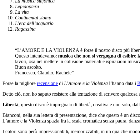
La musica sinfonica
Lepidoptera
La vita
Continental stomp
L’era dell’acquario
Ragazzina
“L’AMORE E LA VIOLENZA è forse il nostro disco più libero. I
Questo intendevamo:
musica che non si vergogna di esibire l
lavori, osa nel mettere in collisione materiali e ispirazioni music
Buon ascolto.
Francesco, Claudio, Rachele”
Forse la migliore
recensione
di
L’Amore e la Violenza
l’hanno data i
B
Detto ciò, non ho saputo resistere alla tentazione di scrivere qualcosa 
Libertà
, questo disco è impregnato di libertà, creativa e non solo, dall
Bianconi, nella sua lettera di presentazione, dice che questo è un disc
L’amore e la Violenza spazia fra la scala cromatica senza paura, danza
I colori sono però impressionabili, memorizzabili, in un qualche modo