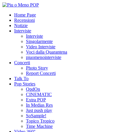
Home Page
Recensioni
Notizie
Interviste
Interviste
Singolarmente
Video Interviste
Voci dalla Quarantena
piuomenointerviste
Concerti
Photo Story
Report Concerti
Talk To
Pop Stories
QpdOn
CINEMATIC
Extra POP
In Medias Res
Just push play
SoSample!
Topico Tropico
Time Machine
Video 360°