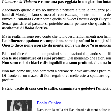
L’amore e la Violenza
è come una passeggiata in un giardino botanic
Ascoltando questo disco ho iniziato a pensare a tutte le influenze (o
band di Montepulciano si mescola con
Battiato,
mentre nell’intro d
ritmica di
Amanda Lear
ricorda quella di
Sweet Dreams
degli
Euryth
Senza guardare al passato si potrebbe anche pensare che
questo l
ascoltatori di
Radio Sorriso
.
Ma in realtà mi sono reso conto che tutti questi ragionamenti non hanno
L
e influenze appaiono e scompaiono, come i profumi in un giard
Questo disco non è ispirato da niente, non è un disco “
a la qualcu
Bianconi dice che tutti i compositori sono citazionisti quando sono li
con le sue sfumature ed i suoi profumi.
Dal momento che i fiori sono
Non sono colori chiari e distinguibili ma sono profumi, che una fo
Non fate come me, non perdetevi a cercare da dove arrivano i profumi c
Di fronte ad un mazzo di fiori regalato vi mettereste a spulciare ogn
profumi.
Fatelo, uscite di casa con le cuffie, camminate e godetevi l’unictà 
Paolo Cunico
Nato sotto la stella dei Radiohead e di mani pulite i