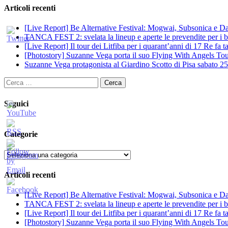
Articoli recenti
[Live Report] Be Alternative Festival: Mogwai, Subsonica e Dan
TANCA FEST 2: svelata la lineup e aperte le prevendite per i big
[Live Report] Il tour dei Litfiba per i quarant’anni di 17 Re fa
[Photostory] Suzanne Vega porta il suo Flying With Angels Tour
Suzanne Vega protagonista al Giardino Scotto di Pisa sabato 25
Ricerca
per:
Seguici
Categorie
Categorie
Articoli recenti
[Live Report] Be Alternative Festival: Mogwai, Subsonica e Dan
TANCA FEST 2: svelata la lineup e aperte le prevendite per i big
[Live Report] Il tour dei Litfiba per i quarant’anni di 17 Re fa
[Photostory] Suzanne Vega porta il suo Flying With Angels Tour