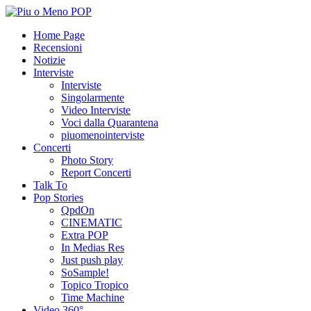
Home Page
Recensioni
Notizie
Interviste
Interviste
Singolarmente
Video Interviste
Voci dalla Quarantena
piuomenointerviste
Concerti
Photo Story
Report Concerti
Talk To
Pop Stories
QpdOn
CINEMATIC
Extra POP
In Medias Res
Just push play
SoSample!
Topico Tropico
Time Machine
Video 360°