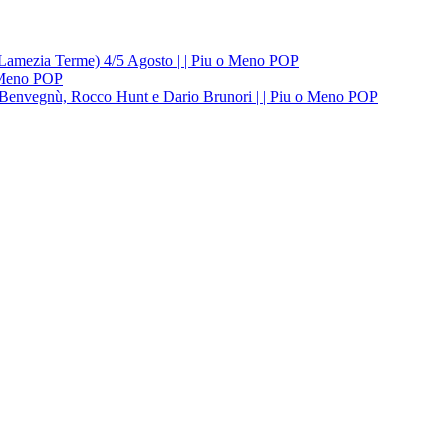
 (Lamezia Terme) 4/5 Agosto | | Piu o Meno POP
o Meno POP
lo Benvegnù, Rocco Hunt e Dario Brunori | | Piu o Meno POP