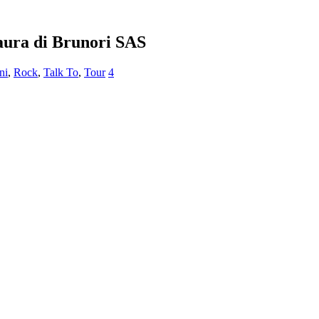
paura di Brunori SAS
ni
,
Rock
,
Talk To
,
Tour
4