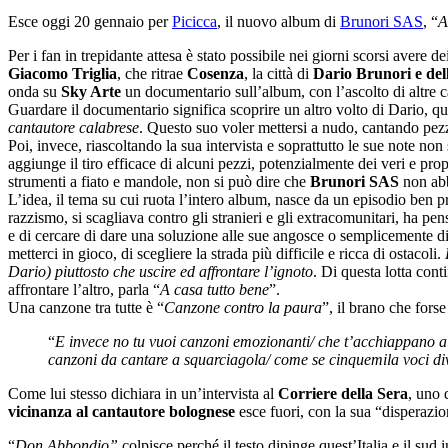
Esce oggi 20 gennaio per
Picicca
, il nuovo album di
Brunori SAS
, “
A
Per i fan in trepidante attesa è stato possibile nei giorni scorsi avere de
Giacomo Triglia
, che ritrae
Cosenza
, la città di
Dario Brunori
e de
onda su
Sky Arte
un documentario sull’album, con l’ascolto di altre c
Guardare il documentario significa scoprire un altro volto di Dario, qu
cantautore calabrese
. Questo suo voler mettersi a nudo, cantando pezz
Poi, invece, riascoltando la sua intervista e soprattutto le sue note n
aggiunge il tiro efficace di alcuni pezzi, potenzialmente dei veri e prop
strumenti a fiato e mandole, non si può dire che
Brunori SAS
non abb
L’idea, il tema su cui ruota l’intero album, nasce da un episodio ben p
razzismo, si scagliava contro gli stranieri e gli extracomunitari, ha pen
e di cercare di dare una soluzione alle sue angosce o semplicemente d
metterci in gioco, di scegliere la strada più difficile e ricca di ostacoli.
Dario) piuttosto che uscire ed affrontare l’ignoto
. Di questa lotta cont
affrontare l’altro, parla “
A casa tutto bene
”.
Una canzone tra tutte è “
Canzone contro la paura
”, il brano che forse
“
E invece no tu vuoi canzoni emozionanti/ che t’acchiappano all
canzoni da cantare a squarciagola/ come se cinquemila voci div
Come lui stesso dichiara in un’intervista al
Corriere della Sera
, uno 
vicinanza al cantautore bolognese
esce fuori, con la sua “disperazione
“
Don Abbondio”
colpisce perché il testo dipinge quest’Italia e il sud 