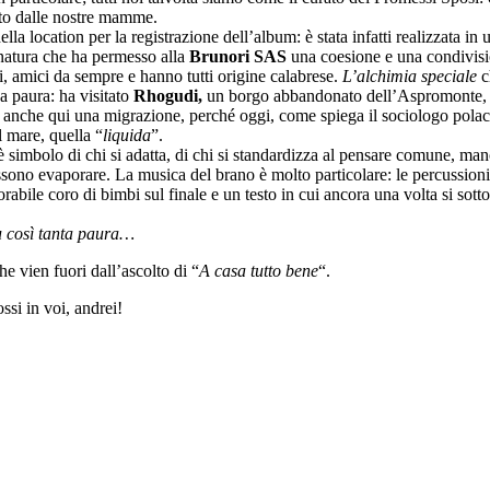
ato dalle nostre mamme.
ella location per la registrazione dell’album: è stata infatti realizzata in
a natura che ha permesso alla
Brunori SAS
una coesione e una condivisi
i, amici da sempre e hanno tutti origine calabrese.
L’alchimia speciale
c
a paura: ha visitato
Rhogudi,
un borgo abbandonato dell’Aspromonte, aff
cato anche qui una migrazione, perché oggi, come spiega il sociologo pol
l mare, quella “
liquida
”.
 è simbolo di chi si adatta, di chi si standardizza al pensare comune, ma
ssono evaporare. La musica del brano è molto particolare: le percussioni,
rabile coro di bimbi sul finale e un testo in cui ancora una volta si sot
iù così tanta paura…
he vien fuori dall’ascolto di “
A casa tutto bene
“.
si in voi, andrei!