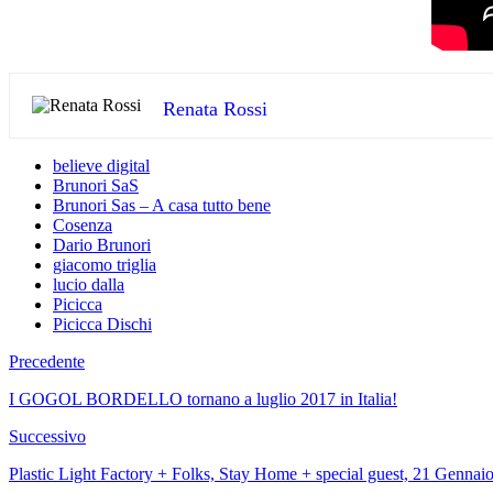
Renata Rossi
believe digital
Brunori SaS
Brunori Sas – A casa tutto bene
Cosenza
Dario Brunori
giacomo triglia
lucio dalla
Picicca
Picicca Dischi
Precedente
I GOGOL BORDELLO tornano a luglio 2017 in Italia!
Successivo
Plastic Light Factory + Folks, Stay Home + special guest, 21 Gennai