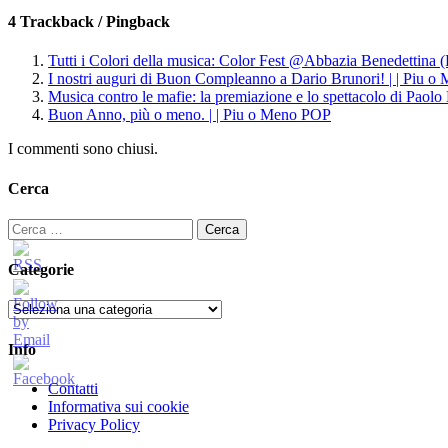
4 Trackback / Pingback
Tutti i Colori della musica: Color Fest @Abbazia Benedettina
I nostri auguri di Buon Compleanno a Dario Brunori! | | Piu 
Musica contro le mafie: la premiazione e lo spettacolo di Pao
Buon Anno, più o meno. | | Piu o Meno POP
I commenti sono chiusi.
Cerca
Ricerca
per:
Categorie
Categorie
Info
Contatti
Informativa sui cookie
Privacy Policy