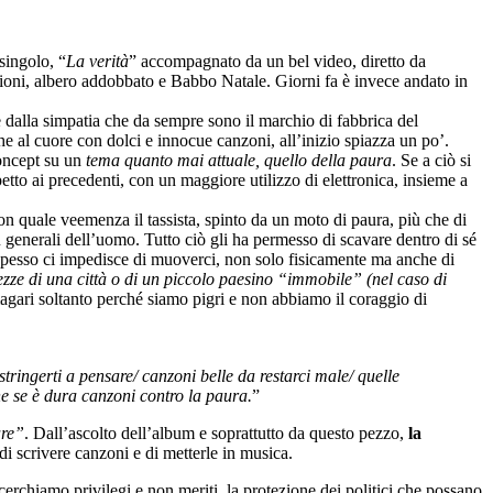
 singolo, “
La verità
” accompagnato da un bel video, diretto da
azioni, albero addobbato e Babbo Natale. Giorni fa è invece andato in
e dalla simpatia che da sempre sono il marchio di fabbrica del
 al cuore con dolci e innocue canzoni, all’inizio spiazza un po’.
concept su un
tema quanto mai attuale, quello della paura
. Se a ciò si
spetto ai precedenti, con un maggiore utilizzo di elettronica, insieme a
on quale veemenza il tassista, spinto da un moto di paura, più che di
più generali dell’uomo. Tutto ciò gli ha permesso di scavare dentro di sé
 spesso ci impedisce di muoverci, non solo fisicamente ma anche di
rezze di una città o di un piccolo paesino “immobile” (nel caso di
 magari soltanto perché siamo pigri e non abbiamo il coraggio di
ringerti a pensare/ canzoni belle da restarci male/ quelle
e se è dura canzoni contro la paura.
”
are”
. Dall’ascolto dell’album e soprattutto da questo pezzo,
la
à di scrivere canzoni e di metterle in musica.
: cerchiamo privilegi e non meriti, la protezione dei politici che possano