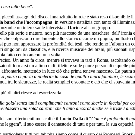
 casa tutto bene
”.
i piccoli assaggi del disco. Innanzitutto in rete è stato reso disponibile il
lla band che l’accompagna
, in versione natalizia con tanto di illumin
anzoni e un interessante intervista a
Dario
e al suo gruppo.
ello più serio e maturo, non più nascosto da una maschera, dall’ ironia 
i che colpiscono direttamente allo stomaco come un pugno, piuttosto che
on si può non apprezzare la profondità dei testi, che rendono l’album un 
ri singoloni da classifica, e la ricerca musicale dei brani, più suonati ri
ia fatto centro ancora una volta.
reciso. Un anno fa circa, mentre si trovava in taxi a Roma, ascoltando c
sato di fermarsi un attimo e di riflettere sulle paure personali e quelle 
i affrontarle, mettendo in luce ciò che prima teneva nascosto. La paura
La paura ci porta a preferire la casa, le quattro mura familiari, le sicu
inua tra le sicurezze, le realtà semplici e scontate e ciò che ci spaventa
 più di altri riesce ad esorcizzarla.
a gola/ senza tanti complimenti/ canzoni come sberle in faccia/ per cost
entassero una sola/ canzoni che ti amo ancora/ anche se è triste / anch
dei suoi riferimenti musicali è il
Lucio Dalla
di “
Come è profondo il m
 leggera”, il suo essere il cantastorie di tutti e per tutti, la sua capacit
in particolare; tutti noi talvolta siamo come il curato dei Promessi Sposi