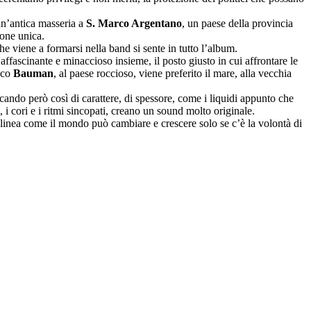
 un’antica masseria a
S. Marco Argentano
, un paese della provincia
one unica.
he viene a formarsi nella band si sente in tutto l’album.
ascinante e minaccioso insieme, il posto giusto in cui affrontare le
acco
Bauman
, al paese roccioso, viene preferito il mare, alla vecchia
ncando però così di carattere, di spessore, come i liquidi appunto che
 i cori e i ritmi sincopati, creano un sound molto originale.
tolinea come il mondo può cambiare e crescere solo se c’è la volontà di