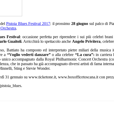
 del
Pistoia Blues Festival 2017
: il prossimo
28 giugno
sul palco di Pi
 Orchestra
.
ues Festival
: occasione perfetta per riprendere i sui più celebri bran
arlo Guaitoli
. Arricchirà lo spettacolo anche
Angelo Privitera
, celebre
oso, Battiato ha composto ed interpretato pietre miliari della musica i
are a
“Voglio vederti danzare”
o alla celebre
“La cura”:
in carriera 
to unico accompagnato dalla Royal Philharmonic Concert Orchestra (con c
ccellenza, che in passato ha già accompagnato diversi artisti di fama int
innelli, Sting e Stevie Wonder.
artedì 31 gennaio su www.ticketone.it, www.boxofficetoscana.it con prezz
pistoia_blues.