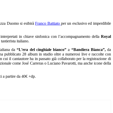
azza Duomo si esibirà
Franco Battiato
per un esclusivo ed imperdibile
i interpretati in chiave sinfonica con l’accompagnamento della
Royal
 tastierista italiano.
taliana da
“L’era del cinghiale bianco”
a
“Bandiera Bianca”,
da
ha pubblicato 28 album in studio oltre a numerosi live e raccolte con
ui il cantautore ha in passato già collaborato per la registrazione di
ernazionale come José Carreras o Luciano Pavarotti, ma anche icone della
i a partire da 40€ +dp.