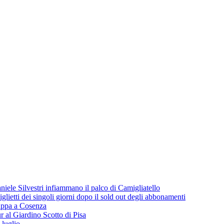
iele Silvestri infiammano il palco di Camigliatello
lietti dei singoli giorni dopo il sold out degli abbonamenti
 tappa a Cosenza
 al Giardino Scotto di Pisa
 luglio