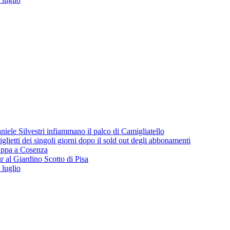
iele Silvestri infiammano il palco di Camigliatello
lietti dei singoli giorni dopo il sold out degli abbonamenti
 tappa a Cosenza
 al Giardino Scotto di Pisa
 luglio