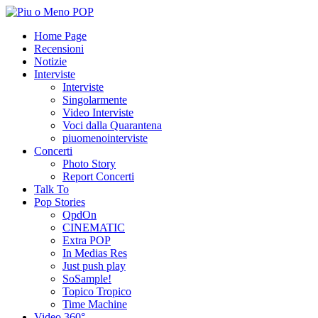
Home Page
Recensioni
Notizie
Interviste
Interviste
Singolarmente
Video Interviste
Voci dalla Quarantena
piuomenointerviste
Concerti
Photo Story
Report Concerti
Talk To
Pop Stories
QpdOn
CINEMATIC
Extra POP
In Medias Res
Just push play
SoSample!
Topico Tropico
Time Machine
Video 360°