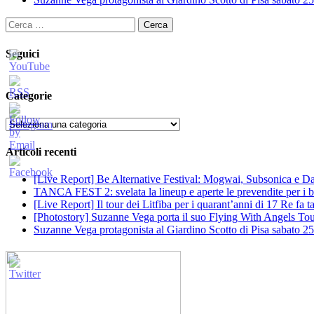
Ricerca
per:
Seguici
Categorie
Categorie
Articoli recenti
[Live Report] Be Alternative Festival: Mogwai, Subsonica e Dan
TANCA FEST 2: svelata la lineup e aperte le prevendite per i big
[Live Report] Il tour dei Litfiba per i quarant’anni di 17 Re fa
[Photostory] Suzanne Vega porta il suo Flying With Angels Tour
Suzanne Vega protagonista al Giardino Scotto di Pisa sabato 25