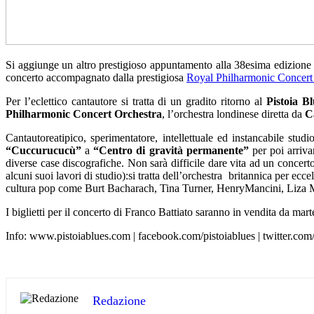
Si aggiunge un altro prestigioso appuntamento alla 38esima edizione
concerto accompagnato dalla prestigiosa
Royal Philharmonic Concert
Per l’eclettico cantautore si tratta di un gradito ritorno al
Pistoia Bl
Philharmonic Concert Orchestra
, l’orchestra londinese diretta da
C
Cantautoreatipico, sperimentatore, intellettuale ed instancabile studi
“Cuccurucucù”
a
“Centro di gravità permanente”
per poi arriv
diverse case discografiche. Non sarà difficile dare vita ad un concer
alcuni suoi lavori di studio):si tratta dell’orchestra britannica per e
cultura pop come Burt Bacharach, Tina Turner, HenryMancini, Liza M
I biglietti per il concerto di Franco Battiato saranno in vendita da m
Info: www.pistoiablues.com | facebook.com/pistoiablues | twitter.com/
Redazione