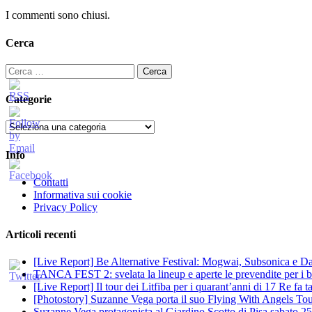
I commenti sono chiusi.
Cerca
Ricerca
per:
Categorie
Categorie
Info
Contatti
Informativa sui cookie
Privacy Policy
Articoli recenti
[Live Report] Be Alternative Festival: Mogwai, Subsonica e Dan
TANCA FEST 2: svelata la lineup e aperte le prevendite per i big
[Live Report] Il tour dei Litfiba per i quarant’anni di 17 Re fa
[Photostory] Suzanne Vega porta il suo Flying With Angels Tour
Suzanne Vega protagonista al Giardino Scotto di Pisa sabato 25