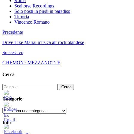
Roma
Seahorse Recordings
Solo posti in piedi in paradiso
Timoria
Vincenzo Romano
Precedente
Drive Like Maria: musica alt-rock olandese
Successivo
GHEMON : MEZZANOTTE
Cerca
Ricerca
per:
Categorie
Categorie
Info