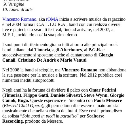
9. Vertigine
10. Linea di sale
Vincenzo Romano
, aka
rOMA
inizia a scrivere musica da ragazzino
e nel 2004 forma i C.A.T.T.U.R.A., band con cui realizza diversi
live e partecipa a svariati festival, fino ad arrivare, nel 2007, al
M.E.I., incidendo così la sua prima demo.
I suoi punti di riferimento girano tutti attorno alle principali rock
band italiane: dai
Timoria
, agli
Afterhours
, ai
P.G.R.
e
successivamente si spostano anche al cantautorato di
Giorgio
Canali, Cristiano De Andrè e Mario Venuti
.
Nel 2008 la band si scioglie, ma
Vincenzo Romano
non abbandona
la sua passione per la musica e la scrittura. Nel 2012 pubblica così
numerosi inediti autoprodotti.
Negli anni ha la fortuna di dividere il palco con
Omar Pedrini
(Timoria), Filippo Gatti, Daniele Silvestri, Steve Wynn, Giorgio
Canali, Bugo.
Queste esperienze e l’incontro con
Paolo Messere
(
Blessed Child Opera
), gli permettono di crescere e maturare sia
musicalmente che nella scrittura dei brani. Esce così il primo disco
da solista “
Solo posti in piedi in paradiso
” per
Seahorse
Recording
, prodotto da Messere.