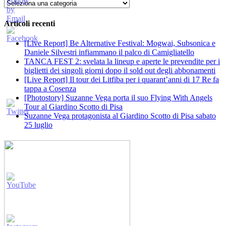
Categorie
Articoli recenti
[Live Report] Be Alternative Festival: Mogwai, Subsonica e
Daniele Silvestri infiammano il palco di Camigliatello
TANCA FEST 2: svelata la lineup e aperte le prevendite per i
biglietti dei singoli giorni dopo il sold out degli abbonamenti
[Live Report] Il tour dei Litfiba per i quarant’anni di 17 Re fa
tappa a Cosenza
[Photostory] Suzanne Vega porta il suo Flying With Angels
Tour al Giardino Scotto di Pisa
Suzanne Vega protagonista al Giardino Scotto di Pisa sabato
25 luglio