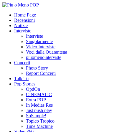
Home Page
Recensioni
Notizie
Interviste
Interviste
Singolarmente
Video Interviste
Voci dalla Quarantena
piuomenointerviste
Concerti
Photo Story
Report Concerti
Talk To
Pop Stories
QpdOn
CINEMATIC
Extra POP
In Medias Res
Just push play
SoSample!
Topico Tropico
Time Machine
Video 360°