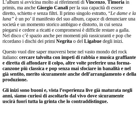
L’album si avvicina molto ai riferimenti di
Vincenzo
,
Timoria
in
primis, ma anche
Giorgio Canali
per la sua capacità di essere
diretto, schietto e senza filtri. Il primo singolo estratto, “
Le dame e la
luna”
è un po’ il manifesto del suo album, capace di denunciare una
società e un momento storico ambiguo e distorto, in cui senza
piegarsi e cedere a ricatti e compromessi è difficile restare a galla.
Nel disco c’è spazio anche per momenti più rassicuranti e pop che
ricordano i dischi dei primi
Negrita
o del
Ligabue
degli inizi.
Questo vuol dire saper muoversi bene nel vasto mondo del rock
italiano:
cercare talvolta con impeti di rabbia e musica graffiante
e diretta di affondare il colpo, altre volte preferire una forma-
canzone più classica e pop senza mai sfociare in banalità e nel
già sentito, merito sicuramente anche dell’arrangiamento e della
produzione.
Gli inizi sono buoni e, vista l’esperienza live già maturata negli
anni, siamo curiosi di ascoltarlo dal vivo dove sicuramente
uscirà fuori tutta la grinta che lo contraddistingue.