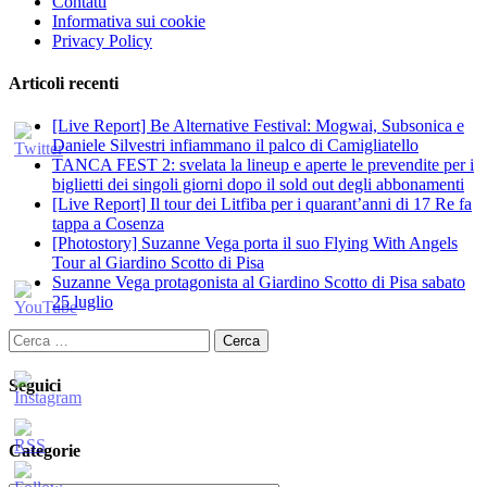
Contatti
Informativa sui cookie
Privacy Policy
Articoli recenti
[Live Report] Be Alternative Festival: Mogwai, Subsonica e
Daniele Silvestri infiammano il palco di Camigliatello
TANCA FEST 2: svelata la lineup e aperte le prevendite per i
biglietti dei singoli giorni dopo il sold out degli abbonamenti
[Live Report] Il tour dei Litfiba per i quarant’anni di 17 Re fa
tappa a Cosenza
[Photostory] Suzanne Vega porta il suo Flying With Angels
Tour al Giardino Scotto di Pisa
Suzanne Vega protagonista al Giardino Scotto di Pisa sabato
25 luglio
Ricerca
per:
Seguici
Categorie