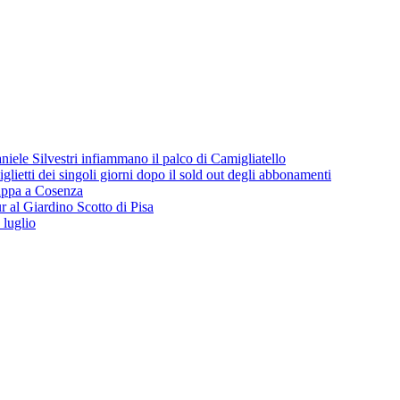
iele Silvestri infiammano il palco di Camigliatello
lietti dei singoli giorni dopo il sold out degli abbonamenti
 tappa a Cosenza
 al Giardino Scotto di Pisa
 luglio