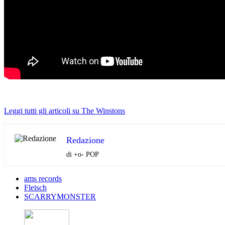
Leggi tutti gli articoli su The Winstons
Redazione
di +o- POP
ams records
Fleisch
SCARRYMONSTER