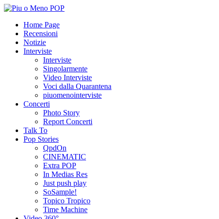
Home Page
Recensioni
Notizie
Interviste
Interviste
Singolarmente
Video Interviste
Voci dalla Quarantena
piuomenointerviste
Concerti
Photo Story
Report Concerti
Talk To
Pop Stories
QpdOn
CINEMATIC
Extra POP
In Medias Res
Just push play
SoSample!
Topico Tropico
Time Machine
Video 360°