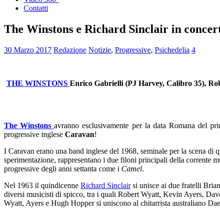
Contatti
The Winstons e Richard Sinclair in conce
30 Marzo 2017
Redazione
Notizie
,
Progressive
,
Psichedelia
4
THE WINSTONS
Enrico Gabrielli (PJ Harvey, Calibro 35), Ro
The Winstons
avranno esclusivamente per la data Romana del prim
progressive inglese
Caravan
!
I Caravan erano una band inglese del 1968, seminale per la scena di 
sperimentazione, rappresentano i due filoni principali della corrente
progressive degli anni settanta come i
Camel
.
Nel 1963 il quindicenne
Richard Sinclair
si unisce ai due fratelli Br
diversi musicisti di spicco, tra i quali Robert Wyatt, Kevin Ayers, Da
Wyatt, Ayers e Hugh Hopper si uniscono al chitarrista australiano Dae