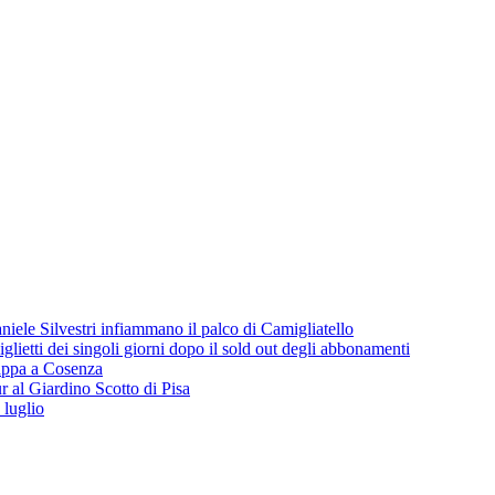
iele Silvestri infiammano il palco di Camigliatello
lietti dei singoli giorni dopo il sold out degli abbonamenti
 tappa a Cosenza
 al Giardino Scotto di Pisa
 luglio