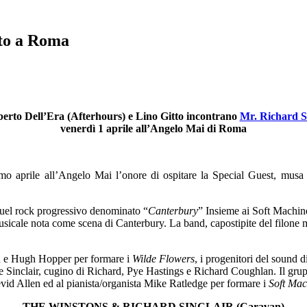
rto a Roma
berto Dell’Era (Afterhours) e Lino Gitto incontrano
Mr. Richard S
venerdì 1 aprile all’Angelo Mai di Roma
o aprile all’Angelo Mai l’onore di ospitare la Special Guest, musa
quel rock progressivo denominato “
Canterbury
” Insieme ai Soft Machine
 musicale nota come scena di Canterbury. La band, capostipite del filon
ian e Hugh Hopper per formare i
Wilde Flowers
, i progenitori del sound 
ve Sinclair, cugino di Richard, Pye Hastings e Richard Coughlan. Il grup
vid Allen ed al pianista/organista Mike Ratledge per formare i
Soft Mac
THE WINSTONS & RICHARD SINCLAIR (Caravan)