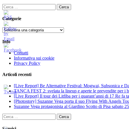
Ricerca
per:
Categorie
Categorie
Info
Contatti
Informativa sui cookie
Privacy Policy
Articoli recenti
[Live Report] Be Alternative Festival: Mogwai, Subsonica e Dan
TANCA FEST 2: svelata la lineup e aperte le prevendite per i big
[Live Report] Il tour dei Litfiba per i quarant’anni di 17 Re fa
[Photostory] Suzanne Vega porta il suo Flying With Angels Tour
Suzanne Vega protagonista al Giardino Scotto di Pisa sabato 25
Ricerca
per:
Seguici