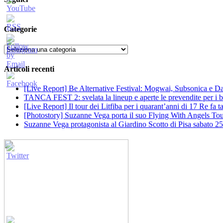
Categorie
Categorie
Articoli recenti
[Live Report] Be Alternative Festival: Mogwai, Subsonica e Dan
TANCA FEST 2: svelata la lineup e aperte le prevendite per i big
[Live Report] Il tour dei Litfiba per i quarant’anni di 17 Re fa
[Photostory] Suzanne Vega porta il suo Flying With Angels Tour
Suzanne Vega protagonista al Giardino Scotto di Pisa sabato 25