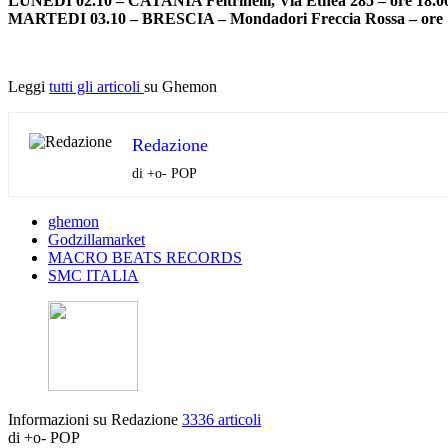
LUNEDI 02.10 – CATANIA Feltrinelli, Via Etnea 285 – ore 18.0
MARTEDI 03.10 – BRESCIA – Mondadori Freccia Rossa – ore 14
Leggi
tutti gli articoli
su Ghemon
Redazione
di +o- POP
ghemon
Godzillamarket
MACRO BEATS RECORDS
SMC ITALIA
Informazioni su Redazione
3336 articoli
di +o- POP