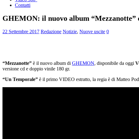
Contatti
GHEMON: il nuovo album “Mezzanotte” dispon
22 Settembre 2017
Redazione
Notizie
,
Nuove uscite
0
“Mezzanotte”
è il nuovo album di
GHEMON
, disponibile da oggi
V
versione cd e doppio vinile 180 gr.
“Un Temporale”
è il primo VIDEO estratto, la regia è di Matteo P