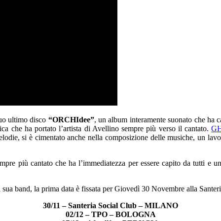
suo ultimo disco
“ORCHIdee”
, un album interamente suonato che ha ca
ica che ha portato l’artista di Avellino sempre più verso il cantato.
G
melodie, si è cimentato anche nella composizione delle musiche, un lavo
re più cantato che ha l’immediatezza per essere capito da tutti e una 
 la sua band, la prima data è fissata per Giovedì 30 Novembre alla Santer
30/11 – Santeria Social Club – MILANO
02/12 – TPO – BOLOGNA