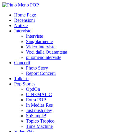
Home Page
Recensioni
Notizie
Interviste
Interviste
Singolarmente
Video Interviste
Voci dalla Quarantena
piuomenointerviste
Concerti
Photo Story
Report Concerti
Talk To
Pop Stories
QpdOn
CINEMATIC
Extra POP
In Medias Res
Just push play
SoSample!
Topico Tropico
Time Machine
Video 360°