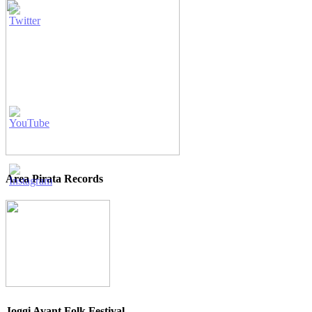
Area Pirata Records
Joggi Avant Folk Festival