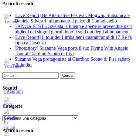
Articoli recenti
[Live Report] Be Alternative Festival: Mogwai, Subsonica e
Daniele Silvestri infiammano il palco di Camigliatello
TANCA FEST 2: svelata la lineup e aperte le prevendite per i
biglietti dei singoli giorni dopo il sold out degli abbonamenti
[Live Report] Il tour dei Litfiba per i quarant’anni di 17 Re fa
tappa a Cosenza
[Photostory] Suzanne Vega porta il suo Flying With Angels
Tour al Giardino Scotto di Pisa
Suzanne Vega protagonista al Giardino Scotto di Pisa sabato
25 luglio
Ricerca
per:
Seguici
Categorie
Categorie
Articoli recenti