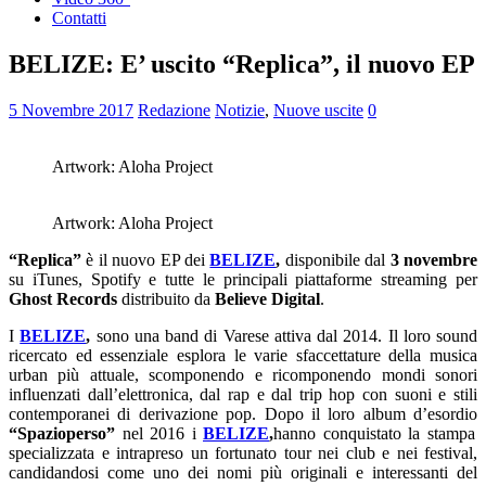
Contatti
BELIZE: E’ uscito “Replica”, il nuovo EP
5 Novembre 2017
Redazione
Notizie
,
Nuove uscite
0
Artwork: Aloha Project
Artwork: Aloha Project
“Replica”
è il nuovo EP dei
BELIZE
,
disponibile dal
3 novembre
su iTunes, Spotify e tutte le principali piattaforme streaming per
Ghost Records
distribuito da
Believe Digital
.
I
BELIZE
,
sono una band di Varese attiva dal 2014. Il loro sound
ricercato ed essenziale esplora le varie sfaccettature della musica
urban più attuale, scomponendo e ricomponendo mondi sonori
influenzati dall’elettronica, dal rap e dal trip hop con suoni e stili
contemporanei di derivazione pop. Dopo il loro album d’esordio
“Spazioperso”
nel 2016 i
BELIZE
,
hanno conquistato la stampa
specializzata e intrapreso un fortunato tour nei club e nei festival,
candidandosi come uno dei nomi più originali e interessanti del