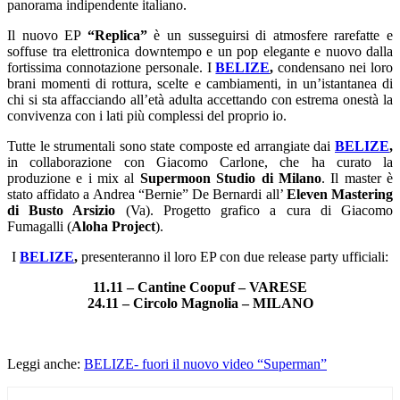
panorama indipendente italiano.
Il nuovo EP
“Replica”
è un susseguirsi di atmosfere rarefatte e
soffuse tra elettronica downtempo e un pop elegante e nuovo dalla
fortissima connotazione personale. I
BELIZE
,
condensano nei loro
brani momenti di rottura, scelte e cambiamenti, in un’istantanea di
chi si sta affacciando all’età adulta accettando con estrema onestà la
convivenza con i lati più complessi del proprio io.
Tutte le strumentali sono state composte ed arrangiate dai
BELIZE
,
in collaborazione con Giacomo Carlone, che ha curato la
produzione e i mix al
Supermoon Studio di Milano
. Il master è
stato affidato a Andrea “Bernie” De Bernardi all’
Eleven Mastering
di Busto Arsizio
(Va). Progetto grafico a cura di Giacomo
Fumagalli (
Aloha Project
).
I
BELIZE
,
presenteranno il loro EP con due release party ufficiali:
11.11 – Cantine Coopuf – VARESE
24.11 – Circolo Magnolia – MILANO
Leggi anche:
BELIZE- fuori il nuovo video “Superman”