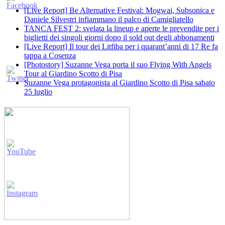
[Live Report] Be Alternative Festival: Mogwai, Subsonica e
Daniele Silvestri infiammano il palco di Camigliatello
TANCA FEST 2: svelata la lineup e aperte le prevendite per i
biglietti dei singoli giorni dopo il sold out degli abbonamenti
[Live Report] Il tour dei Litfiba per i quarant’anni di 17 Re fa
tappa a Cosenza
[Photostory] Suzanne Vega porta il suo Flying With Angels
Tour al Giardino Scotto di Pisa
Suzanne Vega protagonista al Giardino Scotto di Pisa sabato
25 luglio