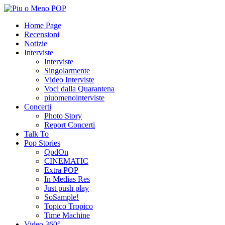
Home Page
Recensioni
Notizie
Interviste
Interviste
Singolarmente
Video Interviste
Voci dalla Quarantena
piuomenointerviste
Concerti
Photo Story
Report Concerti
Talk To
Pop Stories
QpdOn
CINEMATIC
Extra POP
In Medias Res
Just push play
SoSample!
Topico Tropico
Time Machine
Video 360°