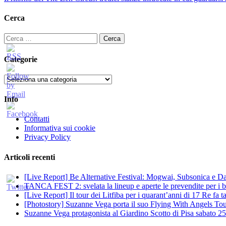
Cerca
Ricerca
per:
Categorie
Categorie
Info
Contatti
Informativa sui cookie
Privacy Policy
Articoli recenti
[Live Report] Be Alternative Festival: Mogwai, Subsonica e Dan
TANCA FEST 2: svelata la lineup e aperte le prevendite per i big
[Live Report] Il tour dei Litfiba per i quarant’anni di 17 Re fa
[Photostory] Suzanne Vega porta il suo Flying With Angels Tour
Suzanne Vega protagonista al Giardino Scotto di Pisa sabato 25