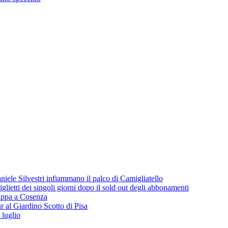
iele Silvestri infiammano il palco di Camigliatello
lietti dei singoli giorni dopo il sold out degli abbonamenti
 tappa a Cosenza
 al Giardino Scotto di Pisa
 luglio