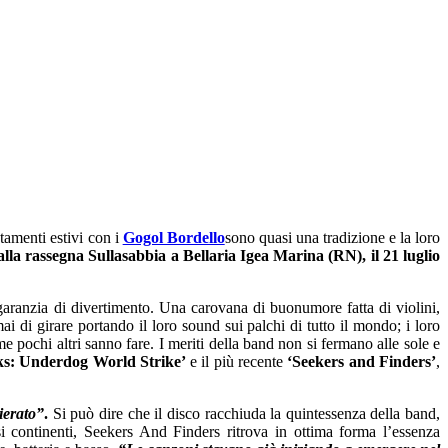
tamenti estivi con i
Gogol Bordello
sono quasi una tradizione e la loro
o alla rassegna Sullasabbia a Bellaria Igea Marina (RN), il 21 luglio
aranzia di divertimento. Una carovana di buonumore fatta di violini,
i di girare portando il loro sound sui palchi di tutto il mondo; i loro
e pochi altri sanno fare. I meriti della band non si fermano alle sole e
ks: Underdog World Strike’
e il più recente
‘Seekers and Finders’
,
ierato”
.
Si può dire che il disco racchiuda la quintessenza della band,
 continenti, Seekers And Finders ritrova in ottima forma l’essenza