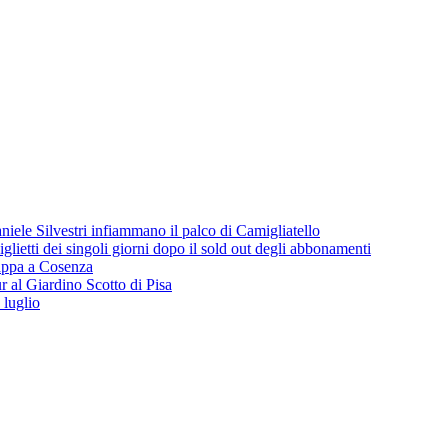
iele Silvestri infiammano il palco di Camigliatello
lietti dei singoli giorni dopo il sold out degli abbonamenti
 tappa a Cosenza
 al Giardino Scotto di Pisa
 luglio