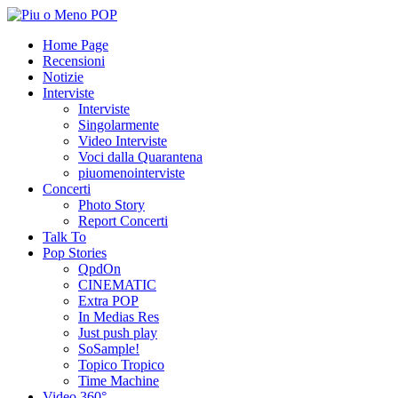
Home Page
Recensioni
Notizie
Interviste
Interviste
Singolarmente
Video Interviste
Voci dalla Quarantena
piuomenointerviste
Concerti
Photo Story
Report Concerti
Talk To
Pop Stories
QpdOn
CINEMATIC
Extra POP
In Medias Res
Just push play
SoSample!
Topico Tropico
Time Machine
Video 360°