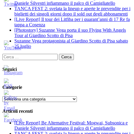
Daniele Silvestri infiammano il palco di Camigliatello
TANCA FEST 2: svelata la lineup e aperte le prevendite per i
biglietti dei singoli giorni dopo il sold out degli abbonamenti
[Live Report] Il tour dei Litfiba per i quarant’anni di 17 Re fa
tappa a Cosenza
[Photostory] Suzanne Vega porta il suo Flying With Angels
Tour al Giardino Scotto di Pisa
Suzanne Vega protagonista al Giardino Scotto di Pisa sabato
25 luglio
Ricerca
per:
Seguici
Categorie
Categorie
Articoli recenti
[Live Report] Be Alternative Festival: Mogwai, Subsonica e
Daniele Silvestri infiammano il palco di Camigliatello
TANCA FEST 2: svelata la lineup e aperte le prevendite per i