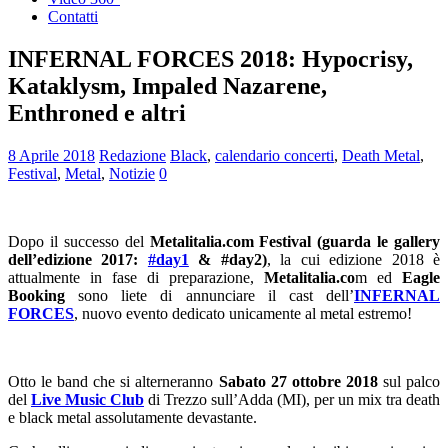
Contatti
INFERNAL FORCES 2018: Hypocrisy,
Kataklysm, Impaled Nazarene,
Enthroned e altri
8 Aprile 2018
Redazione
Black
,
calendario concerti
,
Death Metal
,
Festival
,
Metal
,
Notizie
0
Dopo il successo del
Metalitalia.com Festival (guarda le gallery
dell’edizione 2017:
#day1
& #day2)
, la cui edizione 2018 è
attualmente in fase di preparazione,
Metalitalia.co
m ed
Eagle
Booking
sono liete di annunciare il cast dell’
INFERNAL
FORCES
, nuovo evento dedicato unicamente al metal estremo!
Otto le band che si alterneranno
Sabato 27 ottobre 2018
sul palco
del
Live Music Club
di Trezzo sull’Adda (MI), per un mix tra death
e black metal assolutamente devastante.