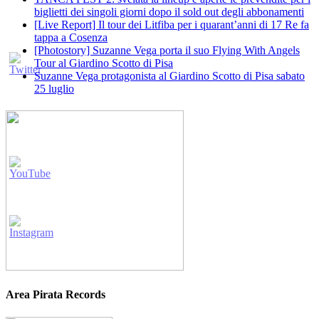
biglietti dei singoli giorni dopo il sold out degli abbonamenti
[Live Report] Il tour dei Litfiba per i quarant’anni di 17 Re fa
tappa a Cosenza
[Photostory] Suzanne Vega porta il suo Flying With Angels
Tour al Giardino Scotto di Pisa
Suzanne Vega protagonista al Giardino Scotto di Pisa sabato
25 luglio
Area Pirata Records