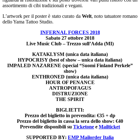
assortimento di cibi tradizionali e vegani.
L’artwork per il poster è stato curato da
Welt
, noto tatuatore romano
dello Yama Tattoo Studio.
INFERNAL FORCES 2018
Sabato 27 ottobre 2018
Live Music Club – Trezzo sull’Adda (MI)
KATAKLYSM (unica data italiana)
HYPOCRISY (best of show – unica data italiana)
IMPALED NAZARENE (special “Suomi Finland Perkele”
show)
ENTHRONED (unica data italiana)
HOUR OF PENANCE
ANTROPOFAGUS
DISTRUZIONE
THE SPIRIT
BIGLIETTI:
Prezzo del biglietto in prevendita: €35 + dp
Prezzo del biglietto in cassa la sera dello show: €40
Prevendite disponibili su
Ticketone
e
Mailticket
SUPPORTED BY:
EMP Mailorder Italia