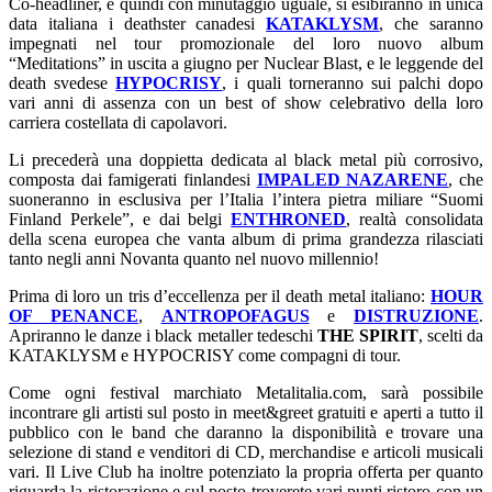
Co-headliner, e quindi con minutaggio uguale, si esibiranno in unica
data italiana i deathster canadesi
KATAKLYSM
, che saranno
impegnati nel tour promozionale del loro nuovo album
“Meditations” in uscita a giugno per Nuclear Blast, e le leggende del
death svedese
HYPOCRISY
, i quali torneranno sui palchi dopo
vari anni di assenza con un best of show celebrativo della loro
carriera costellata di capolavori.
Li precederà una doppietta dedicata al black metal più corrosivo,
composta dai famigerati finlandesi
IMPALED NAZARENE
, che
suoneranno in esclusiva per l’Italia l’intera pietra miliare “Suomi
Finland Perkele”, e dai belgi
ENTHRONED
, realtà consolidata
della scena europea che vanta album di prima grandezza rilasciati
tanto negli anni Novanta quanto nel nuovo millennio!
Prima di loro un tris d’eccellenza per il death metal italiano:
HOUR
OF PENANCE
,
ANTROPOFAGUS
e
DISTRUZIONE
.
Apriranno le danze i black metaller tedeschi
THE SPIRIT
, scelti da
KATAKLYSM e HYPOCRISY come compagni di tour.
Come ogni festival marchiato Metalitalia.com, sarà possibile
incontrare gli artisti sul posto in meet&greet gratuiti e aperti a tutto il
pubblico con le band che daranno la disponibilità e trovare una
selezione di stand e venditori di CD, merchandise e articoli musicali
vari. Il Live Club ha inoltre potenziato la propria offerta per quanto
riguarda la ristorazione e sul posto troverete vari punti ristoro con un