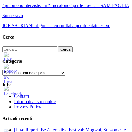
#piuomenointerviste: un “microfono” per le novità – SAM PAGLIA
Successivo
JOE SATRIANI: il guitar hero in Italia per due date estive
Cerca
Ricerca
per:
Categorie
Categorie
Info
Contatti
Informativa sui cookie
Privacy Policy
Articoli recenti
[Live Report] Be Alternative Festival: Mogwai, Subsonica e