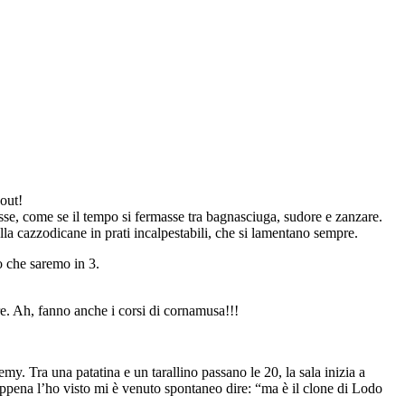
 out!
asse, come se il tempo si fermasse tra bagnasciuga, sudore e zanzare.
 alla cazzodicane in prati incalpestabili, che si lamentano sempre.
o che saremo in 3.
re. Ah, fanno anche i corsi di cornamusa!!!
my. Tra una patatina e un tarallino passano le 20, la sala inizia a
 Appena l’ho visto mi è venuto spontaneo dire: “ma è il clone di Lodo