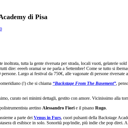
 Academy di Pisa
0
inoltrata, tutta la gente riversata per strada, locali vuoti, gelaterie sold
tutti dire: eeeeh oramai se ne parla a Settembre! Come se tutto si ibern
n 20 persone. Largo ai festival da 750€, alle vagonate di persone riversate
pomeridiano (!) che si chiama
“Backstage From The Basement”
, pens
imo, curato nei minimi dettagli, gestito con amore. Vicinissimo alla tor
 polistrumentista aretino
Alessandro Fiori
e il pisano
Rugo
.
 assieme a parte dei
Venus in Furs
, cuori pulsanti della Backstage Acade
stasera di esibisce in solo. Sonorità pop/indie, più indie che pop direi.