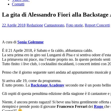
Contatti
La gita di Alessandro Fiori alla Backstage
22 Aprile 2018
Redazione
Cantautorato
,
Foto storie
,
Report Concerti
A cura di
Sonia Golemme
È il 21 Aprile 2018, è Sabato e fa caldo, abbastanza caldo.
La sera prima ero in giro sui Lungarni di Pisa e si sentiva odore d’estate 
La primavera mi piace, ma l’estate proprio no. In questo periodo senti 
Tutto finito: i live club, i cocktailini riscaldanti, i concerti intimi co
Penso che il giorno seguente sarei andata ad appuntamento musicale 
Si arriva alle 19, come da programma.
È tutto pronto. La
Backstage Academy
secondo me è un posto belliss
Gli ospiti di questa penultima edizione della stagione è il cantautore e
Niente, è ancora presto ragazzi! Si beve una birra gentilmente offerta
riempirsi e prende posto il giovane
Francesco Ferrari
dei
Rugo
che 
Guenzi?”