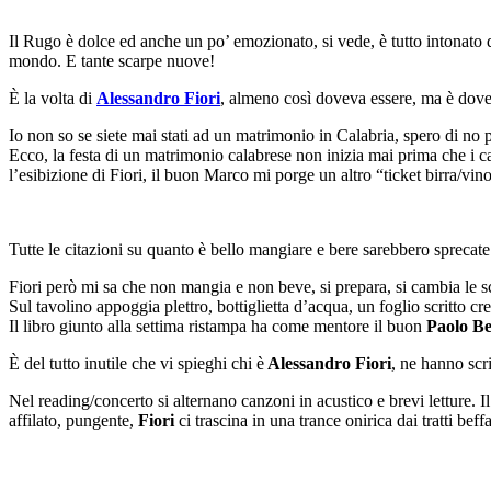
Il Rugo è dolce ed anche un po’ emozionato, si vede, è tutto intonato d
mondo. E tante scarpe nuove!
È la volta di
Alessandro Fiori
, almeno così doveva essere, ma è dover
Io non so se siete mai stati ad un matrimonio in Calabria, spero di no pe
Ecco, la festa di un matrimonio calabrese non inizia mai prima che i ca
l’esibizione di Fiori, il buon Marco mi porge un altro “ticket birra/vin
Tutte le citazioni su quanto è bello mangiare e bere sarebbero sprecat
Fiori però mi sa che non mangia e non beve, si prepara, si cambia le sc
Sul tavolino appoggia plettro, bottiglietta d’acqua, un foglio scritto cr
Il libro giunto alla settima ristampa ha come mentore il buon
Paolo B
È del tutto inutile che vi spieghi chi è
Alessandro Fiori
, ne hanno scri
Nel reading/concerto si alternano canzoni in acustico e brevi letture. I
affilato, pungente,
Fiori
ci trascina in una trance onirica dai tratti beffa