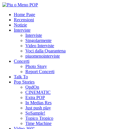
Home Page
Recensioni
Notizie
Interviste
Interviste
Singolarmente
Video Interviste
Voci dalla Quarantena
piuomenointerviste
Concerti
Photo Story
Report Concerti
Talk To
Pop Stories
QpdOn
CINEMATIC
Extra POP
In Medias Res
Just push play
SoSample!
Topico Tropico
Time Machine
Video 360°