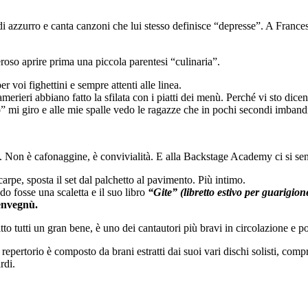
i azzurro e canta canzoni che lui stesso definisce “depresse”. A Frances
oso aprire prima una piccola parentesi “culinaria”.
r voi fighettini e sempre attenti alle linea.
merieri abbiano fatto la sfilata con i piatti dei menù. Perché vi sto di
o” mi giro e alle mie spalle vedo le ragazze che in pochi secondi imbandi
e. Non è cafonaggine, è convivialità. E alla Backstage Academy ci si se
arpe, sposta il set dal palchetto al pavimento. Più intimo.
edo fosse una scaletta e il suo libro
“Gite” (libretto estivo per guarigion
envegnù.
tto tutti un gran bene, è uno dei cantautori più bravi in circolazione e p
l repertorio è composto da brani estratti dai suoi vari dischi solisti, com
rdi.