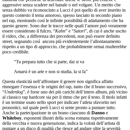
aggressive senza scadere nel banale o nel volgare. Un merito che
senza dubbio va riconosciuto a Lucci è poi quello di aver inserito in
questo contesto il tema amoroso, spesso lasciato in secondo piano
nel rap, mostrando così le infinite possibilità di adattamento che ha
questo genere. Sono due le tracce nelle quali l’amore può veramente
essere considerato il fulcro, “
Kahn
” e “
Satori
”, di cui è anche uscito
il video, che, a differenza dei precedenti, non può essere definito
street, segnando così ancora più evidentemente l’allontanamento
rispetto a un tipo di approccio, che probabilmente ormai risulterebbe
poco credibile.
“Tu prepara tutto che si parte, dai si va
Amarsi è un arte e non si studia, la si fa”
Questa elasticità nell’affrontare il genere non significa affatto
rinnegare l’essenza e le origini del rap, tanto che il brano successivo,
“
Underdog
”, è forse uno dei più carichi dell’intero album, più vicino
al classico rap hardcore sia per il ritmo che per il testo. Il titolo infatti
è un termine usato nello sport per indicare l’atleta sfavorito nei
pronostici, sul quale però Lucci si sente pronto a puntare tutto.
Anche la partecipazione in un brano ciascuno di
Danno
e
Whiteboy
, esponenti illustri della scena romana rispettivamente
della vecchia e nuova generazione, indica la volotà dell’artista di
puntare a un disco di qualità che riesce ad andare oltre la severità