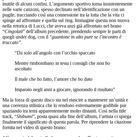
inutile di alcuni confini. L’argomento sportivo torna insistentemente
nelle varie canzoni, spesso declinato nell’identificazione con un
pugile, tracciando così una connessione tra la lotta che la vita ci
spinge ad affrontare e quella sul ring. Immagine questa non nuova
nella retorica di Lucci, che aveva anzi già affrontato nel brano
“
Cingolati
” dell’album precedente, prendendo sempre le parti di
quegli under dog, con il “
guantone in alto pure se l’incontro è
truccato”.
“Da solo all’angolo con l’occhio spaccato
Mentre rimbombano in testa i consigli che non ho
ascoltato
Il male che ho fatto, l’amore che ho dato
Imparato negli anni a giocare, ignorando il risultato”
Ma la forza di questo disco sta nel riuscire a mantenere un’unità e
una coerenza stilistica che lo rendono estremamente godibile pur
spaziando tra temi apparentemente molto distanti. Così nella title
track, “
Shibumi
”, posta quasi alla fine dell’album, l’artista ci spiega
finalmente il significato di questa parola. Per riprendere la citazione
fornita nel video di questo brano: