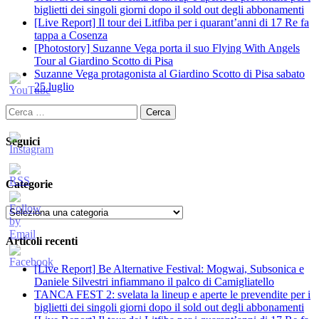
biglietti dei singoli giorni dopo il sold out degli abbonamenti
[Live Report] Il tour dei Litfiba per i quarant’anni di 17 Re fa
tappa a Cosenza
[Photostory] Suzanne Vega porta il suo Flying With Angels
Tour al Giardino Scotto di Pisa
Suzanne Vega protagonista al Giardino Scotto di Pisa sabato
25 luglio
Ricerca
per:
Seguici
Categorie
Categorie
Articoli recenti
[Live Report] Be Alternative Festival: Mogwai, Subsonica e
Daniele Silvestri infiammano il palco di Camigliatello
TANCA FEST 2: svelata la lineup e aperte le prevendite per i
biglietti dei singoli giorni dopo il sold out degli abbonamenti