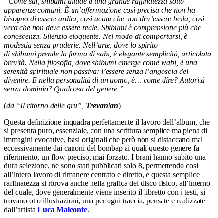
“Come sai, shibumi allude a una grande raffinatezza sotto
apparenze comuni. È un’affermazione così precisa che non ha
bisogno di essere ardita, così acuta che non dev’essere bella, così
vera che non deve essere reale. Shibumi è comprensione più che
conoscenza. Silenzio eloquente. Nel modo di comportarsi, è
modestia senza pruderie. Nell’arte, dove lo spirito
di shibumi prende la forma di sabi, è elegante semplicità, articolata
brevità. Nella filosofia, dove shibumi emerge come wabi, è una
serenità spirituale non passiva; l’essere senza l’angoscia del
divenire. E nella personalità di un uomo, è… come dire? Autorità
senza dominio? Qualcosa del genere.”
(
da “Il ritorno delle gru”,
Trevanian
)
Questa definizione inquadra perfettamente il lavoro dell’album, che
si presenta puro, essenziale, con una scrittura semplice ma piena di
immagini evocative, basi originali che però non si distaccano mai
eccessivamente dai canoni del bombap ai quali questo genere fa
riferimento, un flow preciso, mai forzato. I brani hanno subito una
dura selezione, ne sono stati pubblicati solo 8, permettendo così
all’intero lavoro di rimanere centrato e diretto, e questa semplice
raffinatezza si ritrova anche nella grafica del disco fisico, all’interno
del quale, dove generalmente viene inserito il libretto con i testi, si
trovano otto illustrazioni, una per ogni traccia, pensate e realizzate
dall’artista
Luca Maleonte
.