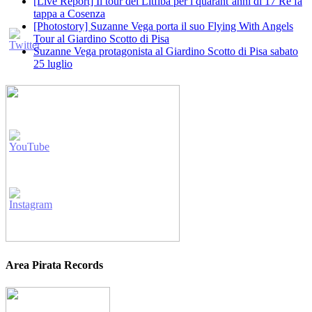
[Live Report] Il tour dei Litfiba per i quarant’anni di 17 Re fa
tappa a Cosenza
[Photostory] Suzanne Vega porta il suo Flying With Angels
Tour al Giardino Scotto di Pisa
Suzanne Vega protagonista al Giardino Scotto di Pisa sabato
25 luglio
Area Pirata Records