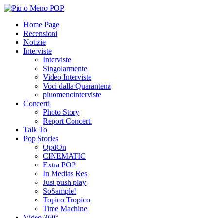
Home Page
Recensioni
Notizie
Interviste
Interviste
Singolarmente
Video Interviste
Voci dalla Quarantena
piuomenointerviste
Concerti
Photo Story
Report Concerti
Talk To
Pop Stories
QpdOn
CINEMATIC
Extra POP
In Medias Res
Just push play
SoSample!
Topico Tropico
Time Machine
Video 360°