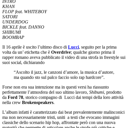
INTRO
KHAN
FLOP feat. WHITEBOY
SATORI
UNDERDOG
BICKLE feat. DANNO
SHIBUMI
BOOMBAP
Il 16 aprile è uscito l’ultimo disco di
Lucci
, seguito per la prima
volta da un’ etichetta che è
Overdrive
; qualche giorno prima il
rapper romano aveva pubblicato il video di una strofa in freestyle sui
suoi social, dichiarando
“Ascolto il jazz, le canzoni d’amore, la musica d’autore,
ma quando sto sul palco faccio solo rap hardcore”.
Forse non era sua intenzione ma in questi versi ha riassunto
perfettamente l’atmosfera del suo ultimo lavoro,
Shibumi
, prodotto
da
Ford 78
, storico compagno di Lucci dai tempi della loro attività
nella crew
Brokenspeakers
.
L’album infatti è caratterizzato dai beat prevalentemente malinconici
ma non necessariamente tristi, uniti a testi che evocano immagini
classiche dello scenario hip hop, affrontate però con una nuova
maturità che permette di articolare anche le strofe più critiche e