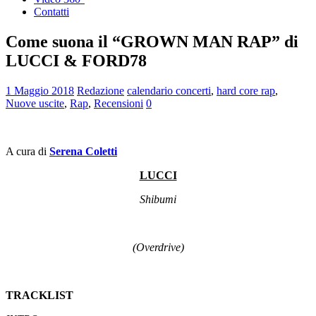
Contatti
Come suona il “GROWN MAN RAP” di
LUCCI & FORD78
1 Maggio 2018
Redazione
calendario concerti
,
hard core rap
,
Nuove uscite
,
Rap
,
Recensioni
0
A cura di
Serena Coletti
LUCCI
Shibumi
(Overdrive)
TRACKLIST