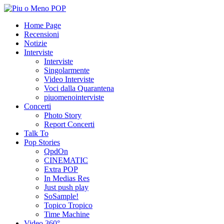
Home Page
Recensioni
Notizie
Interviste
Interviste
Singolarmente
Video Interviste
Voci dalla Quarantena
piuomenointerviste
Concerti
Photo Story
Report Concerti
Talk To
Pop Stories
QpdOn
CINEMATIC
Extra POP
In Medias Res
Just push play
SoSample!
Topico Tropico
Time Machine
Video 360°