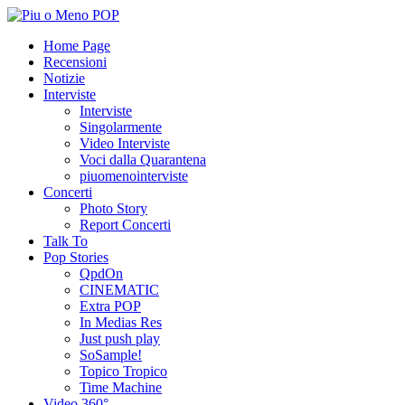
Home Page
Recensioni
Notizie
Interviste
Interviste
Singolarmente
Video Interviste
Voci dalla Quarantena
piuomenointerviste
Concerti
Photo Story
Report Concerti
Talk To
Pop Stories
QpdOn
CINEMATIC
Extra POP
In Medias Res
Just push play
SoSample!
Topico Tropico
Time Machine
Video 360°