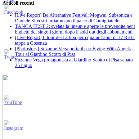
Articoli recenti
[Live Report] Be Alternative Festival: Mogwai, Subsonica e
Daniele Silvestri infiammano il palco di Camigliatello
TANCA FEST 2: svelata la lineup e aperte le prevendite per i
biglietti dei singoli giorni dopo il sold out degli abbonamenti
[Live Report] Il tour dei Litfiba per i quarant’anni di 17 Re fa
tappa a Cosenza
[Photostory] Suzanne Vega porta il suo Flying With Angels
Tour al Giardino Scotto di Pisa
Suzanne Vega protagonista al Giardino Scotto di Pisa sabato
25 luglio