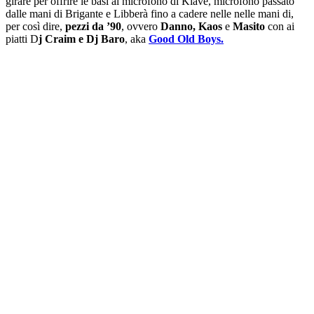
girare per offrire le basi al microfono di Kiave, microfono passato
dalle mani di Brigante e Libberà fino a cadere nelle nelle mani di,
per così dire,
pezzi da ’90
, ovvero
Danno, Kaos
e
Masito
con ai
piatti D
j Craim e Dj Baro
, aka
Good Old Boys.