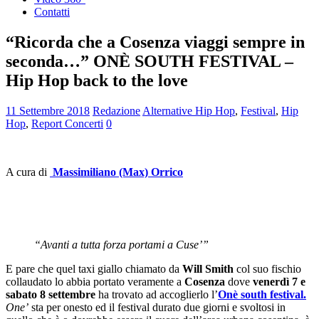
Contatti
“Ricorda che a Cosenza viaggi sempre in
seconda…” ONÈ SOUTH FESTIVAL –
Hip Hop back to the love
11 Settembre 2018
Redazione
Alternative Hip Hop
,
Festival
,
Hip
Hop
,
Report Concerti
0
A cura di
Massimiliano (Max) Orrico
“Avanti a tutta forza portami a Cuse’”
E pare che quel taxi giallo chiamato da
Will Smith
col suo fischio
collaudato lo abbia portato veramente a
Cosenza
dove
venerdì 7 e
sabato 8 settembre
ha trovato ad accoglierlo l’
Onè south festival.
One’
sta per onesto ed il festival durato due giorni e svoltosi in