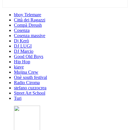
bboy Telemare
Città dei Ragazzi
Compà Dreush
Cosenza
Cosenza massive
Dj Kerò
DJ LUGI
DJ Marcio
Good Old Boys
Hip Hop
kiave
Mujina Crew
Onè south festival
Radio Ciroma
stefano cuzzocrea
Street Art School
Turi