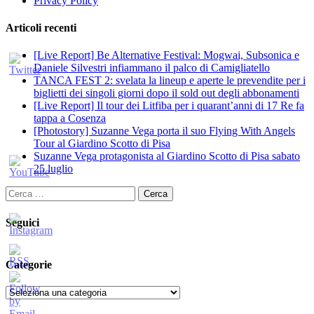
Privacy Policy
Articoli recenti
[Live Report] Be Alternative Festival: Mogwai, Subsonica e
Daniele Silvestri infiammano il palco di Camigliatello
TANCA FEST 2: svelata la lineup e aperte le prevendite per i
biglietti dei singoli giorni dopo il sold out degli abbonamenti
[Live Report] Il tour dei Litfiba per i quarant’anni di 17 Re fa
tappa a Cosenza
[Photostory] Suzanne Vega porta il suo Flying With Angels
Tour al Giardino Scotto di Pisa
Suzanne Vega protagonista al Giardino Scotto di Pisa sabato
25 luglio
Ricerca
per:
Seguici
Categorie
Categorie