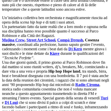
quello che è o dovrebbe essere il cuore dell’area urbana cosentina, è
stato più che onesto, rispettoso e pieno di calore al di là delle
temperature che a queste latitudini sono ancora estive.
Un’iniziativa collettiva ben orchestrata e magnificamente riuscita ad
opera della
scena hip hop
e di tutti i suoi attori.
Un partenariato fatto da tante realtà che a loro modo e ognuna nella
sua disciplina hanno reso possibile quanto è successo al Parco
Robinson e alla Città dei Ragazzi.
Mujina Crew
,
Street Art School
,
Compà Dreush
, Cosenza
massive
, coordinati alla perfezione, hanno saputo gestire l’evento,
cadenzando i momenti come i beat dati da
Dj Kerò
mentre girava i
suoi dischi e le rime dettate da
Kiave
durante le qualificazioni del
“Tecniche Perfette”.
Una due giorni quindi, il primo giorno al Parco Robinson dove fin
dal mattino si sono riuniti writers, dj’s, breakers, Mc, cominciando a
dare vita a una vera e propria
Hip hop Hope land
, tra stands, birra,
beat e breakbeat disegnata con una bomboletta. Il 7 poi è stata anche
la data della reunion dei ciromisti, i ragazzi che si sono alternati negli
anni ‘90 proponendo Hip hop dai microfoni di
Radio Ciroma
,
storica radio comunitaria cosentina che non è voluta mancare
neanche a questo appuntamento trasmettendo in diretta FM e
streaming l’intero evento. Special guests della serata di venerdì
Turi
e
Dj Lugi
che si sono divisi il palco a colpi di scratch e rime
facendo ballare i partecipanti a ritmo di soul e funky, inframezzando