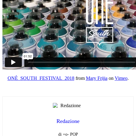
ONÈ_SOUTH_FESTIVAL_2018
from
Mary Frijia
on
Vimeo
.
Redazione
di +o- POP