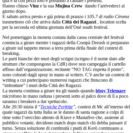
qua e là con pezzi loro e portando a cantare i presenti.
Hanno chiuso
Vinz
e la sua
Mujina Crew
dando l’arrivederci al
giorno dopo.
E sabato arriva presto e già prima di pranzo i 1
05.7 di radio Ciroma
trasmettono ciò che arriva dalla
Città dei Ragazzi
, location scelta
per la seconda ed ultima giornata dell’Onè south festival.
Nel pomeriggio la moneta coniata dalla cassa centrale del festival
comincia a girare mentre i ragazzi della Compà Dreush si preparano
a girare sul tappeto messo a terra prima della finale del contest di
breaking.
Le parti bianche dei muri degli scrigni (scrigno è il nome dato alle
strutture che compongono la CdR) dove non campeggia il cartello
affisso dall’organizzazione, recitante “NO TAG rispetta il posto”,
sono colorati dagli spray in mano ai writers. C’è anche un contest di
writing a cui partecipano numerosi ragazzi che finiscono di
“imbrattare” i muri della Città dei Ragazzi.
La moneta continua a girare tra gli stands quando
bboy Telemare
microfono in mano raduna i presenti sotto al palco dove di lì a poco
saranno i breakers a dar spettacolo.
Alle 20:30 inizia il “
Tecniche Perfette
”
, contest di Mc all’interno del
quale ragazzi da tutta Italia se le danno di santa ragione a colpi di
rime sotto l’orecchio attento di Kiave e Mastafive che, assieme al
pubblico votante, decidono match dopo match chi debba passare il
turno. Senza soluzione di continuità i piatti di Kerò continuano a