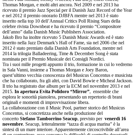
Thomas Morgan, e molti altri ancora. Nel 2009 e nel 2013 ha
ricevuto il premio Jazz Special per il Danish Jazz Record of the Year
e nel 2012 il premio onorario DJBFA mentre nel 2013 è stato
inserito nella top 10 dell’Annual Critics Poll Rising Stars della
celebre rivista Downbeat e ha ricevuto il premio “Compositore
dell’anno” dalla Danish Music Publishers Association.
Jakob Bro ha inoltre ricevuto 5 Danish Music Awards ed è stato
inserito nella Jazz Denmark’s Hall of Fame, sia nel 2006 che nel
2012 è stato premiato dalla Danish Arts Foundation, mentre nel
2014 la trilogia Balladeering, Time & December Song è stata
nominata per il Premio Musicale dei Consigli Nordici.
Tra i suoi mille progetti appunto il trio, formazione in cui lo vedremo
in Sala Vanni, insieme a Thomas Morgan e Joey Baron,
quest’ultimo vecchia conoscenza del Musicus Concentus e musicista
che ha collaborato, fra gli altri, con David Bowie e Micheal Jackson.
Il trio ha registrato due album per la ECM nel novembre 2013 e nel
2015.
In apertura Evita Polidoro “Mirror”
, ensemble che
esplora le sonorità pianoless, presentando un repertorio di brani
originali e momenti di improvvisazione libera.
La collaborazione con il Music Pool, partner storico del Musicus
Concentus, si concretizza anche nella produzione del
concerto
Stefano Tamborrino Seacup
, previsto per
venerdì 16
novembre
. Seacup, letteralmente “tazza di acqua marina” è la
sintesi di un mare interiore. Apparentemente circoscrivibile all’area
di un contenitore, esso conserva la difficoltà di controllo dovutagli