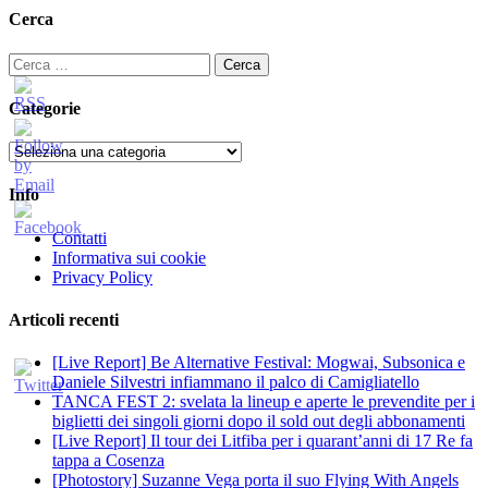
Cerca
Ricerca
per:
Categorie
Categorie
Info
Contatti
Informativa sui cookie
Privacy Policy
Articoli recenti
[Live Report] Be Alternative Festival: Mogwai, Subsonica e
Daniele Silvestri infiammano il palco di Camigliatello
TANCA FEST 2: svelata la lineup e aperte le prevendite per i
biglietti dei singoli giorni dopo il sold out degli abbonamenti
[Live Report] Il tour dei Litfiba per i quarant’anni di 17 Re fa
tappa a Cosenza
[Photostory] Suzanne Vega porta il suo Flying With Angels