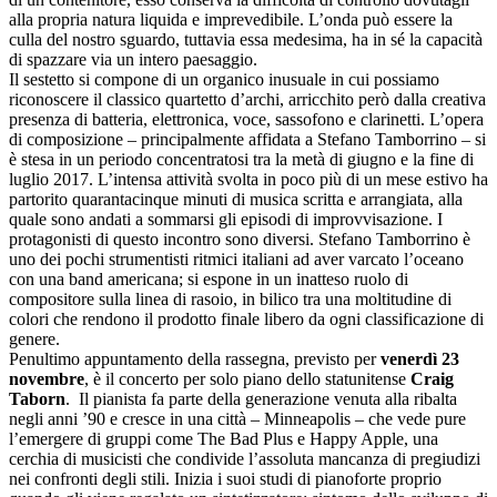
alla propria natura liquida e imprevedibile. L’onda può essere la
culla del nostro sguardo, tuttavia essa medesima, ha in sé la capacità
di spazzare via un intero paesaggio.
Il sestetto si compone di un organico inusuale in cui possiamo
riconoscere il classico quartetto d’archi, arricchito però dalla creativa
presenza di batteria, elettronica, voce, sassofono e clarinetti. L’opera
di composizione – principalmente affidata a Stefano Tamborrino – si
è stesa in un periodo concentratosi tra la metà di giugno e la fine di
luglio 2017. L’intensa attività svolta in poco più di un mese estivo ha
partorito quarantacinque minuti di musica scritta e arrangiata, alla
quale sono andati a sommarsi gli episodi di improvvisazione. I
protagonisti di questo incontro sono diversi. Stefano Tamborrino è
uno dei pochi strumentisti ritmici italiani ad aver varcato l’oceano
con una band americana; si espone in un inatteso ruolo di
compositore sulla linea di rasoio, in bilico tra una moltitudine di
colori che rendono il prodotto finale libero da ogni classificazione di
genere.
Penultimo appuntamento della rassegna, previsto per
venerdì 23
novembre
, è il concerto per solo piano dello statunitense
Craig
Taborn
. Il pianista fa parte della generazione venuta alla ribalta
negli anni ’90 e cresce in una città – Minneapolis – che vede pure
l’emergere di gruppi come The Bad Plus e Happy Apple, una
cerchia di musicisti che condivide l’assoluta mancanza di pregiudizi
nei confronti degli stili. Inizia i suoi studi di pianoforte proprio