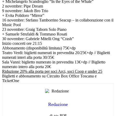
+ Michelangelo Scandroglio “In the Eyes of the Whale”
2 novembre: Pipe Dream
9 novembre: Jakob Bro Trio
+ Evita Polidoro “Mirror”
16 novembre: Stefano Tamborrino Seacup – in collaborazione con il
Music Pool
23 novembre: Graig Taborn Solo Piano
+ Samuele Strufaldi & Tommaso Rosati
30 novembre: Gabriele Mitelli Ong “Crash”
Inizio concerti ore 21:15
Abbonamento (disponibilità limitata) 75€+dp
Teatro Verdi: biglietti numerati in prevendita 20/25€+dp // Biglietti
numerati interi alla porta 30/35€
Sala Vanni: biglietto numerato in prevendita 13€+dp // Biglietto
numerato intero alla porta 20€
Riduzione 20% alla porta per soci Arci, soci Coop e under 25
Biglietti e abbonamento su Circuito Box Office Toscana e
TicketOne
Redazione
di +o- POP