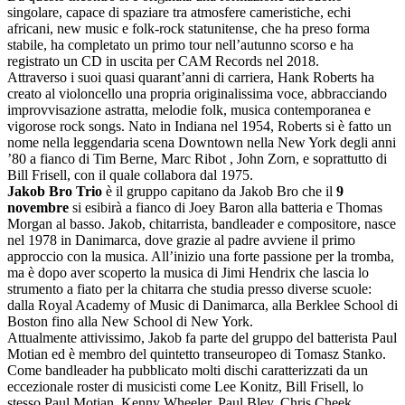
singolare, capace di spaziare tra atmosfere cameristiche, echi
africani, new music e folk-rock statunitense, che ha preso forma
stabile, ha completato un primo tour nell’autunno scorso e ha
registrato un CD in uscita per CAM Records nel 2018.
Attraverso i suoi quasi quarant’anni di carriera, Hank Roberts ha
creato al violoncello una propria originalissima voce, abbracciando
improvvisazione astratta, melodie folk, musica contemporanea e
vigorose rock songs. Nato in Indiana nel 1954, Roberts si è fatto un
nome nella leggendaria scena Downtown nella New York degli anni
’80 a fianco di Tim Berne, Marc Ribot , John Zorn, e soprattutto di
Bill Frisell, con il quale collabora dal 1975.
Jakob Bro Trio
è il gruppo capitano da Jakob Bro che il
9
novembre
si esibirà a fianco di Joey Baron alla batteria e Thomas
Morgan al basso. Jakob, chitarrista, bandleader e compositore, nasce
nel 1978 in Danimarca, dove grazie al padre avviene il primo
approccio con la musica. All’inizio una forte passione per la tromba,
ma è dopo aver scoperto la musica di Jimi Hendrix che lascia lo
strumento a fiato per la chitarra che studia presso diverse scuole:
dalla Royal Academy of Music di Danimarca, alla Berklee School di
Boston fino alla New School di New York.
Attualmente attivissimo, Jakob fa parte del gruppo del batterista Paul
Motian ed è membro del quintetto transeuropeo di Tomasz Stanko.
Come bandleader ha pubblicato molti dischi caratterizzati da un
eccezionale roster di musicisti come Lee Konitz, Bill Frisell, lo
stesso Paul Motian, Kenny Wheeler, Paul Bley, Chris Cheek,