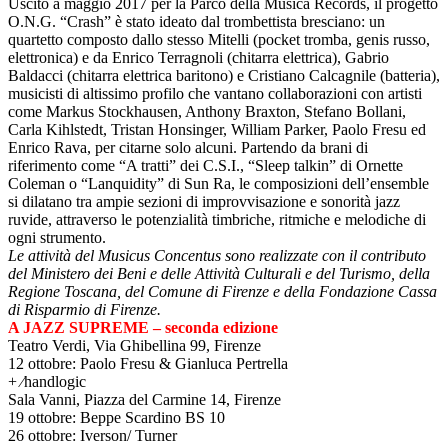
Uscito a maggio 2017 per la Parco della Musica Records, il progetto
O.N.G. “Crash” è stato ideato dal trombettista bresciano: un
quartetto composto dallo stesso Mitelli (pocket tromba, genis russo,
elettronica) e da Enrico Terragnoli (chitarra elettrica), Gabrio
Baldacci (chitarra elettrica baritono) e Cristiano Calcagnile (batteria),
musicisti di altissimo profilo che vantano collaborazioni con artisti
come Markus Stockhausen, Anthony Braxton, Stefano Bollani,
Carla Kihlstedt, Tristan Honsinger, William Parker, Paolo Fresu ed
Enrico Rava, per citarne solo alcuni. Partendo da brani di
riferimento come “A tratti” dei C.S.I., “Sleep talkin” di Ornette
Coleman o “Lanquidity” di Sun Ra, le composizioni dell’ensemble
si dilatano tra ampie sezioni di improvvisazione e sonorità jazz
ruvide, attraverso le potenzialità timbriche, ritmiche e melodiche di
ogni strumento.
Le attività del Musicus Concentus sono realizzate con il contributo
del Ministero dei Beni e delle Attività Culturali e del Turismo, della
Regione Toscana, del Comune di Firenze e della Fondazione Cassa
di Risparmio di Firenze.
A JAZZ SUPREME – seconda edizione
Teatro Verdi, Via Ghibellina 99, Firenze
12 ottobre: Paolo Fresu & Gianluca Pertrella
+ ⁄handlogic
Sala Vanni, Piazza del Carmine 14, Firenze
19 ottobre: Beppe Scardino BS 10
26 ottobre: Iverson/ Turner