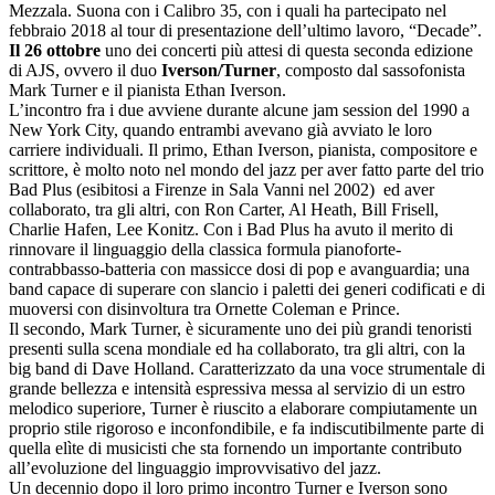
Mezzala. Suona con i Calibro 35, con i quali ha partecipato nel
febbraio 2018 al tour di presentazione dell’ultimo lavoro, “Decade”.
Il 26 ottobre
uno dei concerti più attesi di questa seconda edizione
di AJS, ovvero il duo
Iverson/Turner
, composto dal sassofonista
Mark Turner e il pianista Ethan Iverson.
L’incontro fra i due avviene durante alcune jam session del 1990 a
New York City, quando entrambi avevano già avviato le loro
carriere individuali. Il primo, Ethan Iverson, pianista, compositore e
scrittore, è molto noto nel mondo del jazz per aver fatto parte del trio
Bad Plus (esibitosi a Firenze in Sala Vanni nel 2002) ed aver
collaborato, tra gli altri, con Ron Carter, Al Heath, Bill Frisell,
Charlie Hafen, Lee Konitz. Con i Bad Plus ha avuto il merito di
rinnovare il linguaggio della classica formula pianoforte-
contrabbasso-
batteria con massicce dosi di pop e avanguardia; una
band capace di superare con slancio i paletti dei generi codificati e di
muoversi con disinvoltura tra Ornette Coleman e Prince.
Il secondo, Mark Turner, è sicuramente uno dei più grandi tenoristi
presenti sulla scena mondiale ed ha collaborato, tra gli altri, con la
big band di Dave Holland. Caratterizzato da una voce strumentale di
grande bellezza e intensità espressiva messa al servizio di un estro
melodico superiore, Turner è riuscito a elaborare compiutamente un
proprio stile rigoroso e inconfondibile, e fa indiscutibilmente parte di
quella elìte di musicisti che sta fornendo un importante contributo
all’evoluzione del linguaggio improvvisativo del jazz.
Un decennio dopo il loro primo incontro Turner e Iverson sono