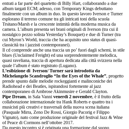
entrati a far parte del quartetto di Billy Hart, collaborando a due
album targati ECM; adesso, con Temporary Kings debuttano
finalmente con un album in duo. In questo lavoro Iverson e Turner
esplorano il terreno comune tra gli intricati toni della scuola
Trsitano/Marsh e la crescente intimità della moderna musica da
camera. L’album presenta sei brani originali di Iverson (tra cui il
nostalgico pezzo solista Yesterday’s Bouquet) e due di Turner (tra
cui Myron’s World, traccia che ha acquisito uno status di quasi-
classicità tra i jazzisti contemporanei).
Il cd comprende anche una traccia un po’ fuori dagli schemi, in stile
blues (Unclaimed Freight) ed una sorprendentemente melodica,
quasi raveliana, traccia di apertura dedicata alla città svizzera nella
quale l’album è stato registrato (Lugano).
L’esibizione di Iverson/ Turner sarà introdotta da
Michelangelo Scandroglio “In the Eyes of the Whale”
, progetto
prende spunto dalle melodie rockeggianti e malinconiche dei
Radiohead e dei Beatles, ispirandosi fortemente al jazz
contemporaneo di Ambrose Akinmusire e Gerald Clayton.
Pipe Dream
, in Sala Vanni
venerdì 2 novembre
, è il frutto della
collaborazione internazionale tra Hank Roberts e quattro tra i
musicisti più creativi e trasversali della nuova scena italiana
(Pasquale Mirra, Zeno De Rossi, Giorgio Pacorig e Filippo
Vignato), nato come produzione originale del festival Jazz & Wine
of Peace di Cormons nell’ottobre 2017.
Da questo incontro si è originata una formazione dal suono