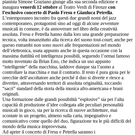
pianista Simone Graziano giunge alla sua seconda edizione e
inaugura
venerdì 12 ottobre
al Teatro Verdi di Firenze
con
l’esclusivo concerto di Paolo Fresu e Gianluca Petrella
.
L’estemporaneo incontro fra questi due grandi nomi del jazz
contemporaneo, protagonisti sino ad oggi di alcune avventure
musicali in comune, è da annoverare nel libro della creatività
assoluta. Fresu e Petrella hanno dalla loro una grande preparazione
tecnica, volta innanzitutto alla ricerca del suono tout-court; anche per
questo entrambi non sono nuovi alle frequentazioni nel mondo
dell’elettronica, usata appunto anche in questa occasione con la
massima duttilità ed intelligenza possibili, seguendo l’ormai famoso
motto inventato da Brian Eno, che indica un uso appunto
“intelligente” della macchina, laddove dunque sia l’uomo a
controllare la macchina e mai il contrario. Il resto è pura gioia per le
orecchie dell’ascoltatore anche perché il duo si diverte e riesce a
divertire, attraversando territori di assoluta originalità, toccando
“sacri” standard della storia della musica afro-americana e brani
originali.
Una formazione dalle grandi possibilità “esplosive” sia per l’alta
capacità di produzione d’idee collegata alle peculiari personalità
musicali in gioco, sia per la ricerca di nuove architetture, mai
scontate in un progetto, almeno sulla carta, impegnativo e
comunicativo come quello del duo, figurazione tra le più difficili del
mondo della musica improvvisata.
Ad aprire il concerto di Fresu e Petrella saranno i