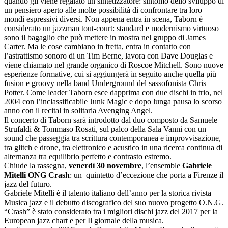
quando gli viene regalato un sintetizzatore: sintomo dello sviluppo di
un pensiero aperto alle molte possibilità di confrontare tra loro
mondi espressivi diversi. Non appena entra in scena, Taborn è
considerato un jazzman tout-court: standard e modernismo virtuoso
sono il bagaglio che può mettere in mostra nel gruppo di James
Carter. Ma le cose cambiano in fretta, entra in contatto con
l’astrattismo sonoro di un Tim Berne, lavora con Dave Douglas e
viene chiamato nel grande organico di Roscoe Mitchell. Sono nuove
esperienze formative, cui si aggiungerà in seguito anche quella più
fusion e groovy nella band Underground del sassofonista Chris
Potter. Come leader Taborn esce dapprima con due dischi in trio, nel
2004 con l’inclassificabile Junk Magic e dopo lunga pausa lo scorso
anno con il recital in solitaria Avenging Angel.
Il concerto di Taborn sarà introdotto dal duo composto da Samuele
Strufaldi & Tommaso Rosati, sul palco della Sala Vanni con un
sound che passeggia tra scrittura contemporanea e improvvisazione,
tra glitch e drone, tra elettronico e acustico in una ricerca continua di
alternanza tra equilibrio perfetto e contrasto estremo.
Chiude la rassegna,
venerdì 30 novembre
, l’ensemble
Gabriele
Mitelli ONG Crash
: un quintetto d’eccezione che porta a Firenze il
jazz del futuro.
Gabriele Mitelli è il talento italiano dell’anno per la storica rivista
Musica jazz e il debutto discografico del suo nuovo progetto O.N.G.
“Crash” è stato considerato tra i migliori dischi jazz del 2017 per la
European jazz chart e per Il giornale della musica.