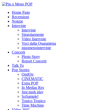
Home Page
Recensioni
Notizie
Interviste
Interviste
Singolarmente
Video Interviste
Voci dalla Quarantena
piuomenointerviste
Concerti
Photo Story
Report Concerti
Talk To
Pop Stories
QpdOn
CINEMATIC
Extra POP
In Medias Res
Just push play
SoSample!
Topico Tropico
Time Machine
Video 360°