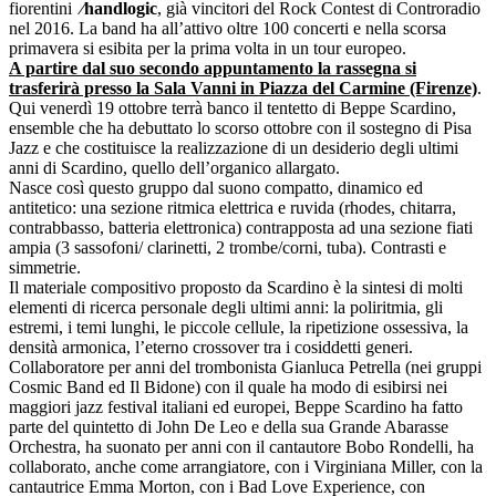
fiorentini
⁄handlogic
, già vincitori del Rock Contest di Controradio
nel 2016. La band ha all’attivo oltre 100 concerti e nella scorsa
primavera si esibita per la prima volta in un tour europeo.
A partire dal suo secondo appuntamento la rassegna si
trasferirà presso la Sala Vanni in Piazza del Carmine (Firenze)
.
Qui venerdì 19 ottobre terrà banco il tentetto di Beppe Scardino,
ensemble che ha debuttato lo scorso ottobre con il sostegno di Pisa
Jazz e che costituisce la realizzazione di un desiderio degli ultimi
anni di Scardino, quello dell’organico allargato.
Nasce così questo gruppo dal suono compatto, dinamico ed
antitetico: una sezione ritmica elettrica e ruvida (rhodes, chitarra,
contrabbasso, batteria elettronica) contrapposta ad una sezione fiati
ampia (3 sassofoni/ clarinetti, 2 trombe/corni, tuba). Contrasti e
simmetrie.
Il materiale compositivo proposto da Scardino è la sintesi di molti
elementi di ricerca personale degli ultimi anni: la poliritmia, gli
estremi, i temi lunghi, le piccole cellule, la ripetizione ossessiva, la
densità armonica, l’eterno crossover tra i cosiddetti generi.
Collaboratore per anni del trombonista Gianluca Petrella (nei gruppi
Cosmic Band ed Il Bidone) con il quale ha modo di esibirsi nei
maggiori jazz festival italiani ed europei, Beppe Scardino ha fatto
parte del quintetto di John De Leo e della sua Grande Abarasse
Orchestra, ha suonato per anni con il cantautore Bobo Rondelli, ha
collaborato, anche come arrangiatore, con i Virginiana Miller, con la
cantautrice Emma Morton, con i Bad Love Experience, con