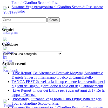
Tour al Giardino Scotto di Pisa
Suzanne Vega protagonista al Giardino Scotto di Pisa sabato
25 luglio
Ricerca
per:
Seguici
Categorie
Categorie
Articoli recenti
[Live Report] Be Alternative Festival: Mogwai, Subsonica e
Daniele Silvestri infiammano il palco di Camigliatello
TANCA FEST 2: svelata la lineup e aperte le prevendite per i
biglietti dei singoli giorni dopo il sold out degli abbonamenti
[Live Report] Il tour dei Litfiba per i quarant’anni di 17 Re fa
tappa a Cosenza
[Photostory] Suzanne Vega porta il suo Flying With Angels
Tour al Giardino Scotto di Pisa
Suzanne Vega protagonista al Giardino Scotto di Pisa sabato