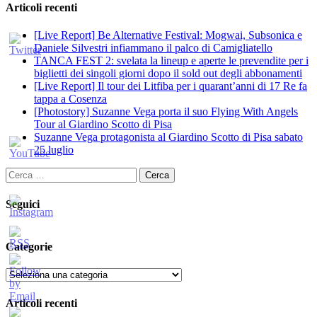
Articoli recenti
[Live Report] Be Alternative Festival: Mogwai, Subsonica e
Daniele Silvestri infiammano il palco di Camigliatello
TANCA FEST 2: svelata la lineup e aperte le prevendite per i
biglietti dei singoli giorni dopo il sold out degli abbonamenti
[Live Report] Il tour dei Litfiba per i quarant’anni di 17 Re fa
tappa a Cosenza
[Photostory] Suzanne Vega porta il suo Flying With Angels
Tour al Giardino Scotto di Pisa
Suzanne Vega protagonista al Giardino Scotto di Pisa sabato
25 luglio
Ricerca
per:
Seguici
Categorie
Categorie
Articoli recenti