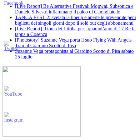
[Live Report] Be Alternative Festival: Mogwai, Subsonica e
Daniele Silvestri infiammano il palco di Camigliatello
TANCA FEST 2: svelata la lineup e aperte le prevendite per i
biglietti dei singoli giorni dopo il sold out degli abbonamenti
[Live Report] Il tour dei Litfiba per i quarant’anni di 17 Re fa
tappa a Cosenza
[Photostory] Suzanne Vega porta il suo Flying With Angels
Tour al Giardino Scotto di Pisa
Suzanne Vega protagonista al Giardino Scotto di Pisa sabato
25 luglio