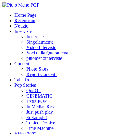
Home Page
Recensioni
Notizie
Interviste
Interviste
Singolarmente
Video Interviste
Voci dalla Quarantena
piuomenointerviste
Concerti
Photo Story
Report Concerti
Talk To
Pop Stories
QpdOn
CINEMATIC
Extra POP
In Medias Res
Just push play
SoSample!
Topico Tropico
Time Machine
Video 360°