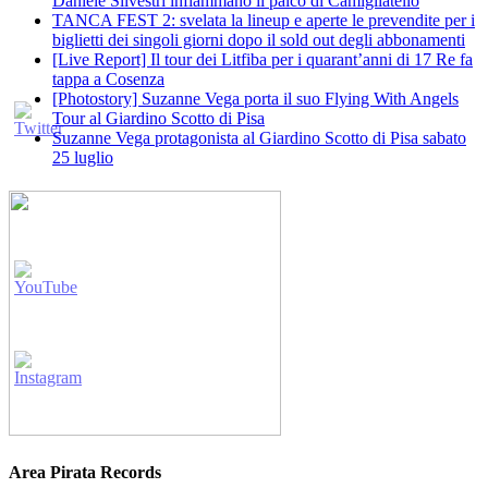
Daniele Silvestri infiammano il palco di Camigliatello
TANCA FEST 2: svelata la lineup e aperte le prevendite per i
biglietti dei singoli giorni dopo il sold out degli abbonamenti
[Live Report] Il tour dei Litfiba per i quarant’anni di 17 Re fa
tappa a Cosenza
[Photostory] Suzanne Vega porta il suo Flying With Angels
Tour al Giardino Scotto di Pisa
Suzanne Vega protagonista al Giardino Scotto di Pisa sabato
25 luglio
Area Pirata Records