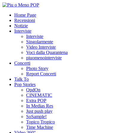
Home Page
Recensioni
Notizie
Interviste
Interviste
Singolarmente
Video Interviste
Voci dalla Quarantena
piuomenointerviste
Concerti
Photo Story
Report Concerti
Talk To
Pop Stories
QpdOn
CINEMATIC
Extra POP
In Medias Res
Just push play
SoSample!
Topico Tropico
Time Machine
Video 360°