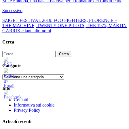
Mike Shinoda, una data a Padova per il fondatore dei Linkin Park
Successivo
SZIGET FESTIVAL 2019: FOO FIGHTERS, FLORENCE +
THE MACHINE, TWENTY ONE PILOTS, THE 1975, MARTIN
GARRIX e tanti altri nomi
Cerca
Ricerca
per:
Categorie
Categorie
Info
Contatti
Informativa sui cookie
Privacy Policy
Articoli recenti