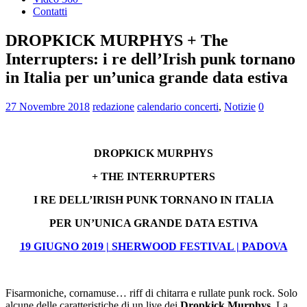
Contatti
DROPKICK MURPHYS + The
Interrupters: i re dell’Irish punk tornano
in Italia per un’unica grande data estiva
27 Novembre 2018
redazione
calendario concerti
,
Notizie
0
DROPKICK MURPHYS
+ THE INTERRUPTERS
I RE DELL’IRISH PUNK TORNANO
IN ITALIA
PER UN’UNICA GRANDE DATA ESTIVA
19 GIUGNO 2019 | SHERWOOD FESTIVAL | PADOVA
Fisarmoniche, cornamuse… riff di chitarra e rullate punk rock. Solo
alcune delle caratteristiche di un live dei
Dropkick Murphys
. La