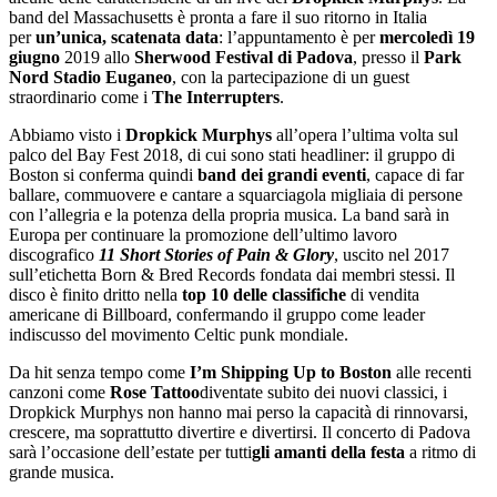
band del Massachusetts è pronta a fare il suo ritorno in Italia
per
un’unica, scatenata data
: l’appuntamento è per
mercoledì 19
giugno
2019 allo
Sherwood Festival di Padova
, presso il
Park
Nord Stadio Euganeo
, con la partecipazione di un guest
straordinario come i
The Interrupters
.
Abbiamo visto i
Dropkick Murphys
all’opera l’ultima volta sul
palco del Bay Fest 2018, di cui sono stati headliner: il gruppo di
Boston si conferma quindi
band dei grandi eventi
, capace di far
ballare, commuovere e cantare a squarciagola migliaia di persone
con l’allegria e la potenza della propria musica. La band sarà in
Europa per continuare la promozione dell’ultimo lavoro
discografico
11 Short Stories of Pain & Glory
, uscito nel 2017
sull’etichetta Born & Bred Records fondata dai membri stessi. Il
disco è finito dritto nella
top 10 delle classifiche
di vendita
americane di Billboard, confermando il gruppo come leader
indiscusso del movimento Celtic punk mondiale.
Da hit senza tempo come
I’m Shipping Up to Boston
alle recenti
canzoni come
Rose Tattoo
diventate subito dei nuovi classici, i
Dropkick Murphys non hanno mai perso la capacità di rinnovarsi,
crescere, ma soprattutto divertire e divertirsi. Il concerto di Padova
sarà l’occasione dell’estate per tutti
gli amanti della festa
a ritmo di
grande musica.