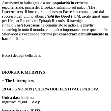
Attesissimi in Italia grazie a una
popolarità in crescita
esponenziale
, prima dei Dropkick saliranno sul palco i
The
Interrupters
. Il loro ritorno nel nostro Paese è accompagnato dal
successo dell’ultimo album
Fight the Good Fight
, uscito quest’anno
per Hellcat Records ed Epitaph Records. Il travolgente
singolo
She’s Kerosene
ha conquistato le radio e le playlist
streaming in tutto il mondo, e un palco importante come quello dello
Sherwood è l’occasione perfetta per
consacrare definitivamente la
band
in Italia.
Ecco i dettagli della data:
DROPKICK MURPHYS
+ The Interrupters
19 GIUGNO 2019 | SHERWOOD FESTIVAL | PADOVA
Unica data italiana
Ingresso: 25,00€ + d.d.p.
Ingresso in cassa: 30,00€