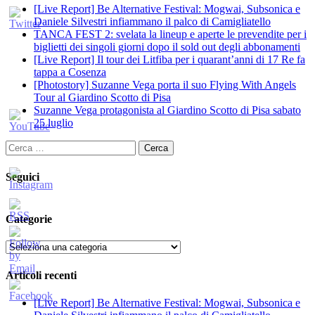
[Live Report] Be Alternative Festival: Mogwai, Subsonica e
Daniele Silvestri infiammano il palco di Camigliatello
TANCA FEST 2: svelata la lineup e aperte le prevendite per i
biglietti dei singoli giorni dopo il sold out degli abbonamenti
[Live Report] Il tour dei Litfiba per i quarant’anni di 17 Re fa
tappa a Cosenza
[Photostory] Suzanne Vega porta il suo Flying With Angels
Tour al Giardino Scotto di Pisa
Suzanne Vega protagonista al Giardino Scotto di Pisa sabato
25 luglio
Ricerca
per:
Seguici
Categorie
Categorie
Articoli recenti
[Live Report] Be Alternative Festival: Mogwai, Subsonica e