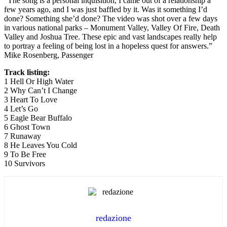
“The song is a personal inquisition, I came out of a relationship a
few years ago, and I was just baffled by it. Was it something I’d
done? Something she’d done? The video was shot over a few days
in various national parks – Monument Valley, Valley Of Fire, Death
Valley and Joshua Tree. These epic and vast landscapes really help
to portray a feeling of being lost in a hopeless quest for answers.”
Mike Rosenberg, Passenger
Track listing:
1 Hell Or High Water
2 Why Can’t I Change
3 Heart To Love
4 Let’s Go
5 Eagle Bear Buffalo
6 Ghost Town
7 Runaway
8 He Leaves You Cold
9 To Be Free
10 Survivors
redazione