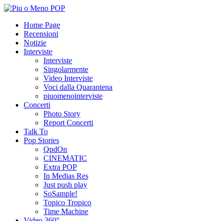
Home Page
Recensioni
Notizie
Interviste
Interviste
Singolarmente
Video Interviste
Voci dalla Quarantena
piuomenointerviste
Concerti
Photo Story
Report Concerti
Talk To
Pop Stories
QpdOn
CINEMATIC
Extra POP
In Medias Res
Just push play
SoSample!
Topico Tropico
Time Machine
Video 360°