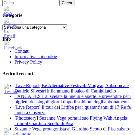
Ricerca
per:
Categorie
Categorie
Info
Contatti
Informativa sui cookie
Privacy Policy
Articoli recenti
[Live Report] Be Alternative Festival: Mogwai, Subsonica e
Daniele Silvestri infiammano il palco di Camigliatello
TANCA FEST 2: svelata la lineup e aperte le prevendite per i
biglietti dei singoli giorni dopo il sold out degli abbonamenti
[Live Report] Il tour dei Litfiba per i quarant’anni di 17 Re fa
tappa a Cosenza
[Photostory] Suzanne Vega porta il suo Flying With Angels
Tour al Giardino Scotto di Pisa
Suzanne Vega protagonista al Giardino Scotto di Pisa sabato
25 luglio