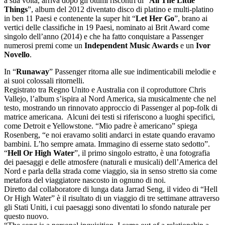
a sua volta, arriva dopo gli ottimi riscontri di “
All The Little
Things
”, album del 2012 diventato disco di platino e multi-platino
in ben 11 Paesi e contenente la super hit “
Let Her Go
”, brano ai
vertici delle classifiche in 19 Paesi, nominato ai Brit Award come
singolo dell’anno (2014) e che ha fatto conquistare a Passenger
numerosi premi come un
Independent Music Awards
e un
Ivor
Novello
.
In “
Runaway
” Passenger ritorna alle sue indimenticabili melodie e
ai suoi colossali ritornelli.
Registrato tra Regno Unito e Australia con il coproduttore Chris
Vallejo, l’album s’ispira al Nord America, sia musicalmente che nel
testo, mostrando un rinnovato approccio di Passenger al pop-folk di
matrice americana. Alcuni dei testi si riferiscono a luoghi specifici,
come Detroit e Yellowstone. “Mio padre è americano” spiega
Rosenberg, “e noi eravamo soliti andarci in estate quando eravamo
bambini. L’ho sempre amata. Immagino di esserne stato sedotto”.
“
Hell Or High Water
”, il primo singolo estratto, è una fotografia
dei paesaggi e delle atmosfere (naturali e musicali) dell’America del
Nord e parla della strada come viaggio, sia in senso stretto sia come
metafora del viaggiatore nascosto in ognuno di noi.
Diretto dal collaboratore di lunga data Jarrad Seng, il video di “Hell
Or High Water” è il risultato di un viaggio di tre settimane attraverso
gli Stati Uniti, i cui paesaggi sono diventati lo sfondo naturale per
questo nuovo.