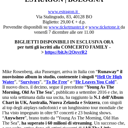
www.estragon.it
Via Stalingrado, 83, 40128 BO
Biglietto: 29,00 € + d.p.
Prevendite disponibili su
www.ticketmaster.it
e
www.ticketone.it
da
venerdì 7 dicembre alle ore 11.00
BIGLIETTI DISPONIBILI IN ESCLUSIVA ORA
per tutti gli iscritti alla COMCERTO FAMILY -
>
https://bit.ly/2QxyrR2
Mike Rosenberg, aka Passenger, arriva in Italia con “
Runaway” il
nuovissimo album in studio, contenente i singoli “
Hell Or High
Water
”, “
Survivors
”, “
To Be Free
” e “
He Leaves You Cold
”.
Il nuovo disco, il decimo, segue il precedente “
Young As The
Morning, Old As The Sea
”, pubblicato a settembre 2016 e che, in
una sola settimana dalla sua uscita, ha raggiunto la
N.1 dell’Album
Chart in UK, Australia, Nuova Zelanda e Svizzera
, con singoli
al top degli airplays radiofonici e un lunghissimo tour mondiale che
l’ha visto impegnato in oltre 97 concerti e 23 busking shows.
“
Anywhere
”, brano tratto da “Young As The Morning, Old Has
The Sea”,
ha superato i 60 milioni di streaming
. Un successo che,