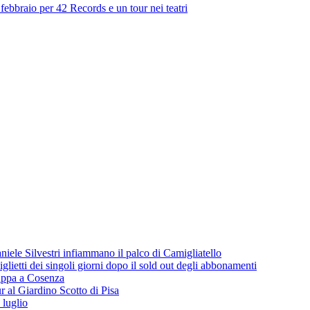
febbraio per 42 Records e un tour nei teatri
iele Silvestri infiammano il palco di Camigliatello
lietti dei singoli giorni dopo il sold out degli abbonamenti
 tappa a Cosenza
 al Giardino Scotto di Pisa
 luglio