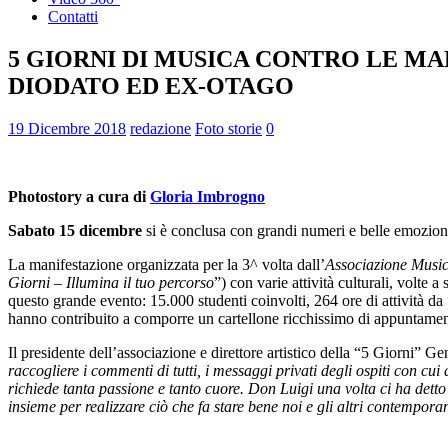
Contatti
5 GIORNI DI MUSICA CONTRO LE MA
DIODATO ED EX-OTAGO
19 Dicembre 2018
redazione
Foto storie
0
Photostory a cura di
Gloria Imbrogno
Sabato 15 dicembre
si è conclusa con grandi numeri e belle emozion
La manifestazione organizzata per la 3^ volta dall’
Associazione Music
Giorni – Illumina il tuo percorso
”) con varie attività culturali, volte
questo grande evento: 15.000 studenti coinvolti, 264 ore di attività da “I
hanno contribuito a comporre un cartellone ricchissimo di appuntament
Il presidente dell’associazione e direttore artistico della “5 Giorni” 
raccogliere i commenti di tutti, i messaggi privati degli ospiti con c
richiede tanta passione e tanto cuore. Don Luigi una volta ci ha detto
insieme per realizzare ciò che fa stare bene noi e gli altri contemporan