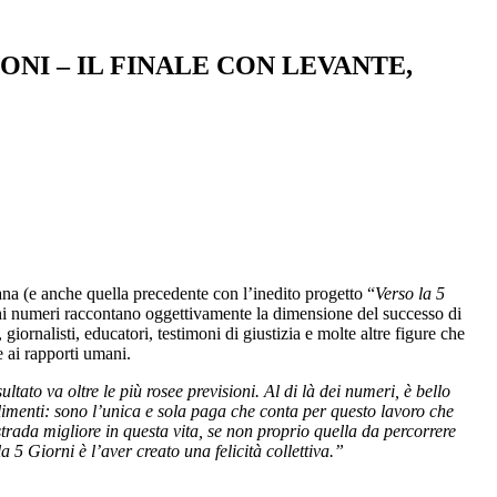
NI – IL FINALE CON LEVANTE,
mana (e anche quella precedente con l’inedito progetto “
Verso la 5
 Pochi numeri raccontano oggettivamente la dimensione del successo di
giornalisti, educatori, testimoni di giustizia e molte altre figure che
 ai rapporti umani.
sultato va oltre le più rosee previsioni. Al di là dei numeri, è bello
limenti: sono
l’unica e sola paga che conta per questo lavoro che
trada migliore in questa vita, se non proprio quella da percorrere
a 5 Giorni è l’aver creato una felicità collettiva.”