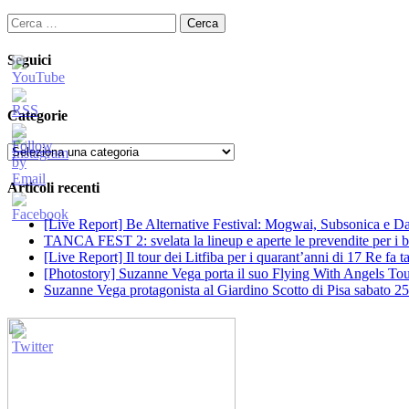
Ricerca
per:
Seguici
Categorie
Categorie
Articoli recenti
[Live Report] Be Alternative Festival: Mogwai, Subsonica e Dan
TANCA FEST 2: svelata la lineup e aperte le prevendite per i big
[Live Report] Il tour dei Litfiba per i quarant’anni di 17 Re fa
[Photostory] Suzanne Vega porta il suo Flying With Angels Tour
Suzanne Vega protagonista al Giardino Scotto di Pisa sabato 25