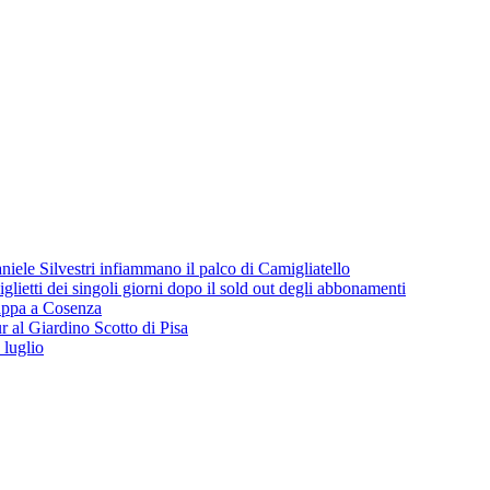
iele Silvestri infiammano il palco di Camigliatello
lietti dei singoli giorni dopo il sold out degli abbonamenti
 tappa a Cosenza
 al Giardino Scotto di Pisa
 luglio