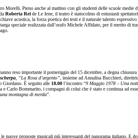
atro Morelli. Pieno anche al mattino con gli studenti delle scuole medie d
 da
Roberta Rei
de Le Iene, il teatro è statocolmo di entusiasti spettat
hiave acustica, la forza poetica dei testi e il naturale talento espressivo 
a targa speciale realizzata dall’orafo Michele Affidato, per il merito di t
tago.
i hanno reso importante il pomeriggio del 15 dicembre, a degna chiusur
scherpa
, “La Rosa d’argento”
, insieme ad Annalisa Bucchieri, direttri
zo Giordano. È seguito alle
18.00
l’incontro “
9 Maggio 1978 – Una nott
 e Carlo Bommarito, i compagni di colui che è stato e continua ad essere 
è una montagna di merda
”.
ra le nuove proposte musicali più interessanti del panorama italiano. E dop