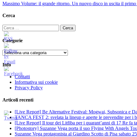
Massimo Volume: il grande ritorno. Un nuovo disco in uscita il primo 
Cerca
Ricerca
per:
Categorie
Categorie
Info
Contatti
Informativa sui cookie
Privacy Policy
Articoli recenti
[Live Report] Be Alternative Festival: Mogwai, Subsonica e Dan
TANCA FEST 2: svelata la lineup e aperte le prevendite per i big
[Live Report] Il tour dei Litfiba per i quarant’anni di 17 Re fa
[Photostory] Suzanne Vega porta il suo Flying With Angels Tour
Suzanne Vega protagonista al Giardino Scotto di Pisa sabato 25