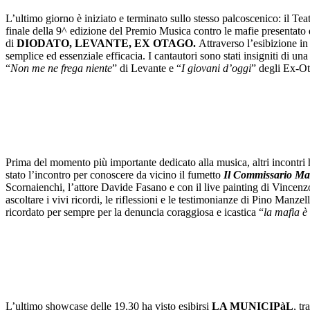
L’ultimo giorno è iniziato e terminato sullo stesso palcoscenico: il Te
finale della
9^ edizione del Premio Musica contro le mafie presentato
di
DIODATO, LEVANTE, EX OTAGO.
Attraverso l’esibizione in c
semplice ed essenziale efficacia. I cantautori sono stati insigniti di un
“
Non me ne frega niente
” di Levante e “
I giovani d’oggi
” degli Ex-O
Prima del momento più importante dedicato alla musica, altri incontr
stato l’incontro per conoscere da vicino il fumetto
Il Commissario Ma
Scornaienchi, l’attore Davide Fasano e con il live painting di Vincen
ascoltare i vivi ricordi, le riflessioni e le testimonianze
di Pino Manzella
ricordato per sempre per la denuncia coraggiosa e icastica “
la mafia 
L’ultimo showcase delle 19.30 ha visto esibirsi
LA MUNICIPàL
, t