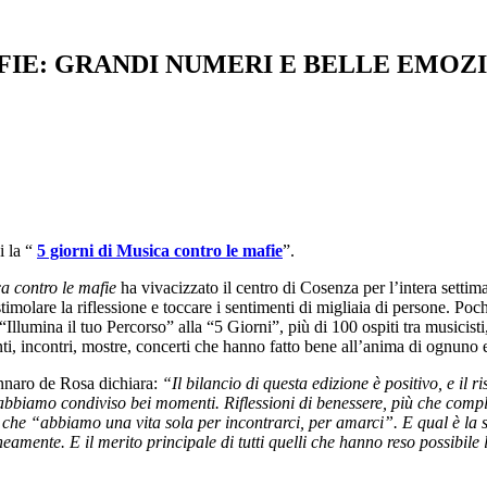
FIE: GRANDI NUMERI E BELLE EMOZIO
i la “
5 giorni di Musica contro le mafie
”.
a contro le mafie
ha vivacizzato il centro di Cosenza per l’intera setti
 a stimolare la riflessione e toccare i sentimenti di migliaia di persone.
llumina il tuo Percorso” alla “5 Giorni”, più di 100 ospiti tra musicisti, 
i, incontri, mostre, concerti che hanno fatto bene all’anima di ognuno e
Gennaro de Rosa dichiara:
“Il bilancio di questa edizione è positivo, e il ri
ui abbiamo condiviso bei momenti. Riflessioni di benessere, più che comp
 che “abbiamo una vita sola per incontrarci, per amarci”. E qual è la s
eamente. E il merito principale di tutti quelli che hanno reso possibile l