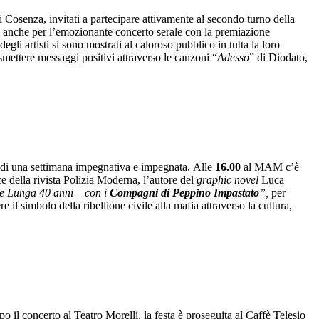
i Cosenza, invitati a partecipare attivamente al secondo turno della
ori anche per l’emozionante concerto serale con la premiazione
degli artisti si sono mostrati al caloroso pubblico in tutta la loro
rasmettere messaggi positivi attraverso le canzoni “
Adesso
” di Diodato,
a di una settimana impegnativa e impegnata. Alle
16.00
al MAM
c’è
ce della rivista Polizia Moderna, l’autore del
graphic novel
Luca
e Lunga 40 anni – con i
Compagni di Peppino Impastato
”,
per
il simbolo della ribellione civile alla mafia attraverso la cultura,
o il concerto al Teatro Morelli, la festa è proseguita al Caffè Telesio