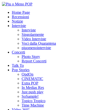
Home Page
Recensioni
Notizie
Interviste
Interviste
Singolarmente
Video Interviste
Voci dalla Quarantena
piuomenointerviste
Concerti
Photo Story
Report Concerti
Talk To
Pop Stories
QpdOn
CINEMATIC
Extra POP
In Medias Res
Just push play
SoSample!
Topico Tropico
Time Machine
Video 360°