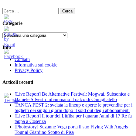
Ricerca
per:
Categorie
Categorie
Info
Contatti
Informativa sui cookie
Privacy Policy
Articoli recenti
[Live Report] Be Alternative Festival: Mogwai, Subsonica e
Daniele Silvestri infiammano il palco di Camigliatello
TANCA FEST 2: svelata la lineup e aperte le prevendite per i
biglietti dei singoli giorni dopo il sold out degli abbonamenti
[Live Report] Il tour dei Litfiba per i quarant’anni di 17 Re fa
tappa a Cosenza
[Photostory] Suzanne Vega porta il suo Flying With Angels
Tour al Giardino Scotto di Pisa