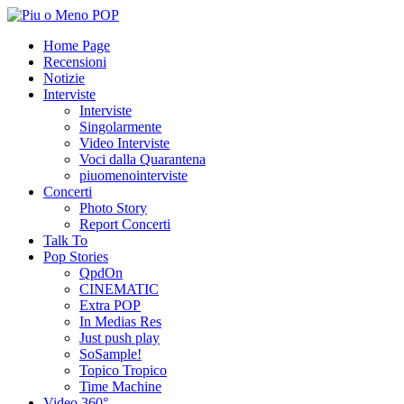
Home Page
Recensioni
Notizie
Interviste
Interviste
Singolarmente
Video Interviste
Voci dalla Quarantena
piuomenointerviste
Concerti
Photo Story
Report Concerti
Talk To
Pop Stories
QpdOn
CINEMATIC
Extra POP
In Medias Res
Just push play
SoSample!
Topico Tropico
Time Machine
Video 360°