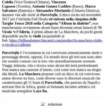
Colella
(Voce/Tastiera/Chitarra),
Vincenzo
Capasso
(Tromba),
Antonio Gomez Caddeo
(Basso),
Marco
Salvatore
(Batteria) e
Alessandro Morlando
(Chitarra Elettrica),
daranno vita alle storie di
ParcoSofia
, il disco uscito nel novembre
2017 per l’etichetta Full Heads
ed entrato nella cinquina delle
Targhe Tenco 2018 nella Categoria “Album in dialetto”
; non
mancheranno ovviamente alcuni brani diventati ormai famosi di
’O
Vicolo ‘e l’Aller
ì
a
, il primo album de La Maschera,
da pochi giorni
disponibile anche in
vinile
(acquistabile al
link:
https://fullheadsstore.bigcartel.com/product/la-maschera-vinile-
o-vicolo-e-l-alleria
).
ParcoSofia
è l’ecosistema in cui convivono armonicamente storie e
personaggi diversi, opposti. Un mondo dove gli eroi non sono altro
che uomini comuni con la loro vita straordinariamente normale.
Viaggi, infanzia, vita e ricerca sono alcuni dei temi predominanti.
Non manca una canzone d’amore, così come non manca un elogio
alla libertà.
La Maschera
propone così un disco in cui convivono
anime diverse tra loro, come diverse sono le direzioni musicali che
caratterizzano gli 11 brani di
ParcoSofia
, che partono da Napoli e
arrivano fino in Africa, grazie al fortunato incontro artistico col
musicista senegalese
Laye Ba
.