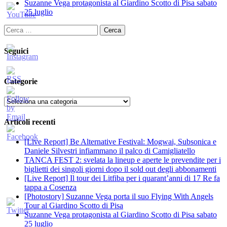
Suzanne Vega protagonista al Giardino Scotto di Pisa sabato
25 luglio
Ricerca
per:
Seguici
Categorie
Categorie
Articoli recenti
[Live Report] Be Alternative Festival: Mogwai, Subsonica e
Daniele Silvestri infiammano il palco di Camigliatello
TANCA FEST 2: svelata la lineup e aperte le prevendite per i
biglietti dei singoli giorni dopo il sold out degli abbonamenti
[Live Report] Il tour dei Litfiba per i quarant’anni di 17 Re fa
tappa a Cosenza
[Photostory] Suzanne Vega porta il suo Flying With Angels
Tour al Giardino Scotto di Pisa
Suzanne Vega protagonista al Giardino Scotto di Pisa sabato
25 luglio