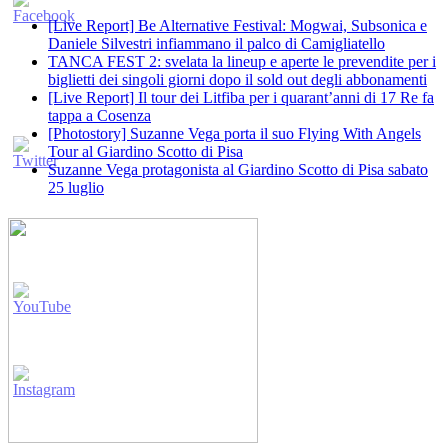
[Live Report] Be Alternative Festival: Mogwai, Subsonica e
Daniele Silvestri infiammano il palco di Camigliatello
TANCA FEST 2: svelata la lineup e aperte le prevendite per i
biglietti dei singoli giorni dopo il sold out degli abbonamenti
[Live Report] Il tour dei Litfiba per i quarant’anni di 17 Re fa
tappa a Cosenza
[Photostory] Suzanne Vega porta il suo Flying With Angels
Tour al Giardino Scotto di Pisa
Suzanne Vega protagonista al Giardino Scotto di Pisa sabato
25 luglio