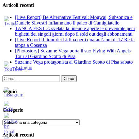
Articoli recenti
[Live Report] Be Alternative Festival: Mogwai, Subsonica e
Daniele Silvestri infiammano il palco di Camigliatello
TANCA FEST 2: svelata la lineup e aperte le prevendite per i
biglietti dei singoli giorni dopo il sold out degli abbonamenti
[Live Report] Il tour dei Litfiba per i quarant’anni di 17 Re fa
tappa a Cosenza
[Photostory] Suzanne Vega porta il suo Flying With Angels
Tour al Giardino Scotto di Pisa
Suzanne Vega protagonista al Giardino Scotto di Pisa sabato
25 luglio
Ricerca
per:
Seguici
Categorie
Categorie
Articoli recenti