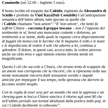
Commedie
(ore 22.00 – biglietto 5 euro).
Il brano (scritto ed eseguito dai
Caleido
, registrato da
Alessandro di
Sciullo
e prodotto da
Vlad KayaDub Costabile)
è un’anticipazione
semantica dell’intero album, tutto giocato su quello che
i
Caleido
chiamano “non amore”: “
Il ‘non amore’, che tanto fa
soffrire Chiara
–
racconta il gruppo toscano
–
non è l’opposto del
sentimento in sé, bensì una mancanza costante e dolorosa, un
sentimento a se stante, dalla quale la ragazza cerca disperatamente
di fuggire (in moto) con le lacrime che le bagnano il volto e le mani
e le impediscono di vedere il sole che attorno a lei, continua a
splendere
. Il dolore, in questi casi, acceca tutto, fa vedere piovoso
anche un cielo terso e ogni stimolo esterno diventa sterile ed
insignificante.
Questo è ciò che succede a Chiara, che invano tenta di scappare da
un amore non corrisposto che la rincorre, che si ripresenta nella sua
mente nonostante rincorra futili sensazioni svestite e stupide
amicizie per impiegare il suo tempo, nella speranza che davvero la
facciano sentire meglio.
Con la voglia di esser sexy per un mondo che non la apprezza e un
chewing-gum in bocca Chiara sancisce il ritorno agli anni 80 che
nell’ultimo periodo son tornati idealizzati dalla poetica indie-pop, in
cui i Caleido facilmente si collocano”.