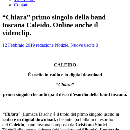
Contatti
“Chiara” primo singolo della band
toscana Caleido. Online anche il
videoclip.
12 Febbraio 2019
redazione
Notizie
,
Nuove uscite
0
CALEIDO
È uscito in radio e in digital download
“Chiara”
primo singolo che anticipa il disco d’esordio della band toscana.
“Chiara”
(Lumaca Dischi) è il titolo del primo singolo,uscito
in
radio e in digital download,
che anticipa l’album di esordio
dei
Caleido
, band toscana composta da
Cristiano Sbolci
Tortoli
alla voce e chitarra (già bassista nei
Siberia
),
Leonardo