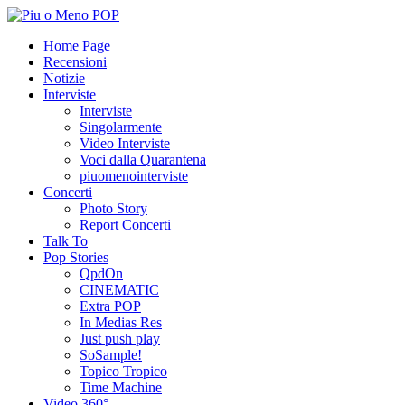
Home Page
Recensioni
Notizie
Interviste
Interviste
Singolarmente
Video Interviste
Voci dalla Quarantena
piuomenointerviste
Concerti
Photo Story
Report Concerti
Talk To
Pop Stories
QpdOn
CINEMATIC
Extra POP
In Medias Res
Just push play
SoSample!
Topico Tropico
Time Machine
Video 360°