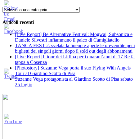
Categorie
Articoli recenti
[Live Report] Be Alternative Festival: Mogwai, Subsonica e
Daniele Silvestri infiammano il palco di Camigliatello
TANCA FEST 2: svelata la lineup e aperte le prevendite per i
biglietti dei singoli giorni dopo il sold out degli abbonamenti
[Live Report] Il tour dei Litfiba per i quarant’anni di 17 Re fa
tappa a Cosenza
[Photostory] Suzanne Vega porta il suo Flying With Angels
Tour al Giardino Scotto di Pisa
Suzanne Vega protagonista al Giardino Scotto di Pisa sabato
25 luglio