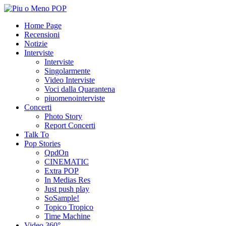
Home Page
Recensioni
Notizie
Interviste
Interviste
Singolarmente
Video Interviste
Voci dalla Quarantena
piuomenointerviste
Concerti
Photo Story
Report Concerti
Talk To
Pop Stories
QpdOn
CINEMATIC
Extra POP
In Medias Res
Just push play
SoSample!
Topico Tropico
Time Machine
Video 360°