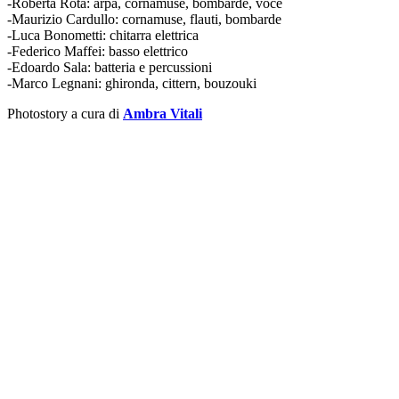
-Roberta Rota: arpa, cornamuse, bombarde, voce
-Maurizio Cardullo: cornamuse, flauti, bombarde
-Luca Bonometti: chitarra elettrica
-Federico Maffei: basso elettrico
-Edoardo Sala: batteria e percussioni
-Marco Legnani: ghironda, cittern, bouzouki
Photostory a cura di
Ambra Vitali