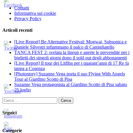
Contatti
Informativa sui cookie
Privacy Policy
Articoli recenti
[Live Report] Be Alternative Festival: Mogwai, Subsonica e
Daniele Silvestri infiammano il palco di Camigliatello
TANCA FEST 2: svelata la lineup e aperte le prevendite per i
biglietti dei singoli giorni dopo il sold out degli abbonamenti
[Live Report] Il tour dei Litfiba per i quarant’anni di 17 Re fa
tappa a Cosenza
[Photostory] Suzanne Vega porta il suo Flying With Angels
Tour al Giardino Scotto di Pisa
Suzanne Vega protagonista al Giardino Scotto di Pisa sabato
25 luglio
Ricerca
per:
Seguici
Categorie