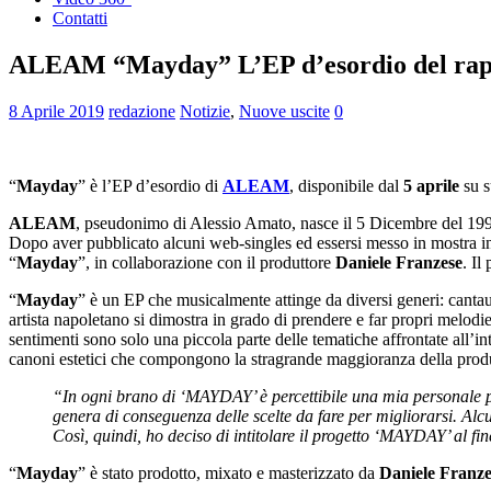
Contatti
ALEAM “Mayday” L’EP d’esordio del r
8 Aprile 2019
redazione
Notizie
,
Nuove uscite
0
“
Mayday
” è l’EP d’esordio di
ALEAM
, disponibile dal
5 aprile
su 
ALEAM
, pseudonimo di Alessio Amato, nasce il 5 Dicembre del 1998
Dopo aver pubblicato alcuni web-singles ed essersi messo in mostra in C
“
Mayday
”, in collaborazione con il produttore
Daniele Franzese
. Il
“
Mayday
” è un EP che musicalmente attinge da diversi generi: cantau
artista napoletano si dimostra in grado di prendere e far propri melodi
sentimenti sono solo una piccola parte delle tematiche affrontate all’in
canoni estetici che compongono la stragrande maggioranza della pro
“In ogni brano di ‘MAYDAY’ è percettibile una mia personale pres
genera di conseguenza delle scelte da fare per migliorarsi. Alc
Così, quindi, ho deciso di intitolare il progetto ‘MAYDAY’ al fi
“
Mayday
” è stato prodotto, mixato e masterizzato da
Daniele Franz