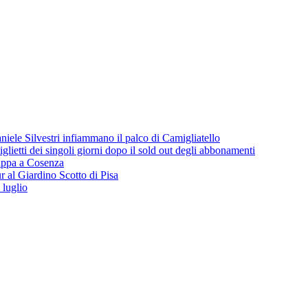
iele Silvestri infiammano il palco di Camigliatello
lietti dei singoli giorni dopo il sold out degli abbonamenti
 tappa a Cosenza
 al Giardino Scotto di Pisa
 luglio