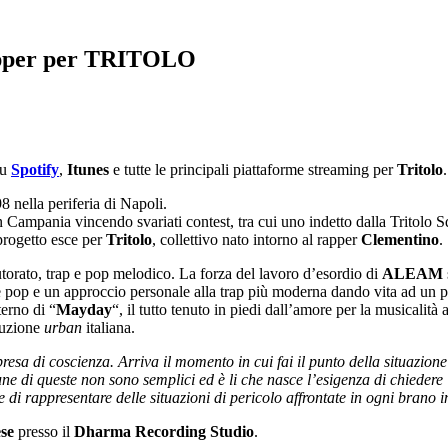
apper per TRITOLO
su
Spotify
,
Itunes
e tutte le principali piattaforme streaming per
Tritolo
.
 nella periferia di Napoli.
ampania vincendo svariati contest, tra cui uno indetto dalla Tritolo Squad
 progetto esce per
Tritolo
, collettivo nato intorno al rapper
Clementino
.
torato, trap e pop melodico. La forza del lavoro d’esordio di
ALEAM
e pop e un approccio personale alla trap più moderna dando vita ad un pr
terno di “
Mayday
“, il tutto tenuto in piedi dall’amore per la musicalit
duzione
urban
italiana.
a di coscienza. Arriva il momento in cui fai il punto della situazione e
une di queste non sono semplici ed è li che nasce l’esigenza di chiedere
ne di rappresentare delle situazioni di pericolo affrontate in ogni brano
ese
presso il
Dharma Recording Studio
.