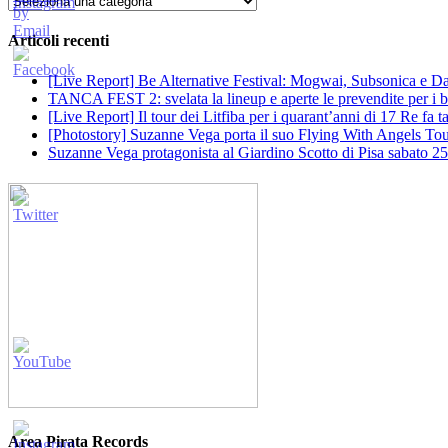
Articoli recenti
[Live Report] Be Alternative Festival: Mogwai, Subsonica e Dan
TANCA FEST 2: svelata la lineup e aperte le prevendite per i big
[Live Report] Il tour dei Litfiba per i quarant’anni di 17 Re fa
[Photostory] Suzanne Vega porta il suo Flying With Angels Tour
Suzanne Vega protagonista al Giardino Scotto di Pisa sabato 25
Area Pirata Records