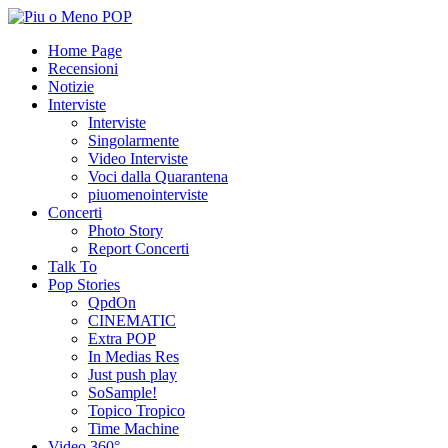
Home Page
Recensioni
Notizie
Interviste
Interviste
Singolarmente
Video Interviste
Voci dalla Quarantena
piuomenointerviste
Concerti
Photo Story
Report Concerti
Talk To
Pop Stories
QpdOn
CINEMATIC
Extra POP
In Medias Res
Just push play
SoSample!
Topico Tropico
Time Machine
Video 360°