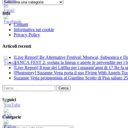
Categorie
Info
Contatti
Informativa sui cookie
Privacy Policy
Articoli recenti
[Live Report] Be Alternative Festival: Mogwai, Subsonica e Dan
TANCA FEST 2: svelata la lineup e aperte le prevendite per i big
[Live Report] Il tour dei Litfiba per i quarant’anni di 17 Re fa
[Photostory] Suzanne Vega porta il suo Flying With Angels Tour
Suzanne Vega protagonista al Giardino Scotto di Pisa sabato 25
Ricerca
per:
Seguici
Categorie
Categorie