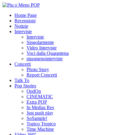
Home Page
Recensioni
Notizie
Interviste
Interviste
Singolarmente
Video Interviste
Voci dalla Quarantena
piuomenointerviste
Concerti
Photo Story
Report Concerti
Talk To
Pop Stories
QpdOn
CINEMATIC
Extra POP
In Medias Res
Just push play
SoSample!
Topico Tropico
Time Machine
Video 360°