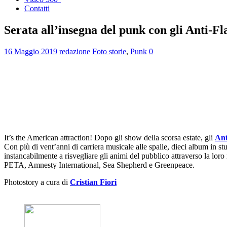
Contatti
Serata all’insegna del punk con gli Anti-F
16 Maggio 2019
redazione
Foto storie
,
Punk
0
It’s the American attraction! Dopo gli show della scorsa estate, gli
Ant
Con più di vent’anni di carriera musicale alle spalle, dieci album in 
instancabilmente a risvegliare gli animi del pubblico attraverso la loro
PETA, Amnesty International, Sea Shepherd e Greenpeace.
Photostory a cura di
Cristian Fiori