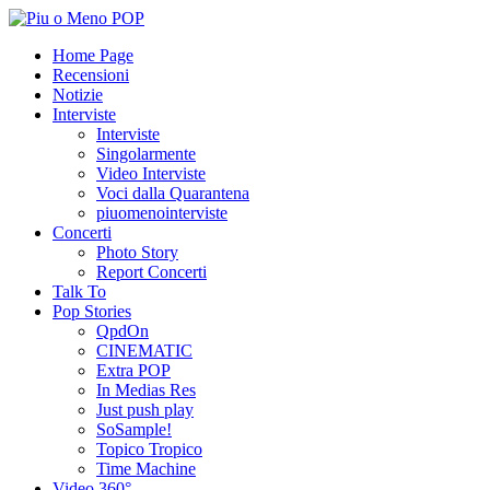
Home Page
Recensioni
Notizie
Interviste
Interviste
Singolarmente
Video Interviste
Voci dalla Quarantena
piuomenointerviste
Concerti
Photo Story
Report Concerti
Talk To
Pop Stories
QpdOn
CINEMATIC
Extra POP
In Medias Res
Just push play
SoSample!
Topico Tropico
Time Machine
Video 360°