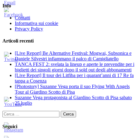
Info
Contatti
Informativa sui cookie
Privacy Policy
Articoli recenti
[Live Report] Be Alternative Festival: Mogwai, Subsonica e
Daniele Silvestri infiammano il palco di Camigliatello
TANCA FEST 2: svelata la lineup e aperte le prevendite per i
biglietti dei singoli giorni dopo il sold out degli abbonamenti
[Live Report] Il tour dei Litfiba per i quarant’anni di 17 Re fa
tappa a Cosenza
[Photostory] Suzanne Vega porta il suo Flying With Angels
Tour al Giardino Scotto di Pisa
Suzanne Vega protagonista al Giardino Scotto di Pisa sabato
25 luglio
Ricerca
per:
Seguici