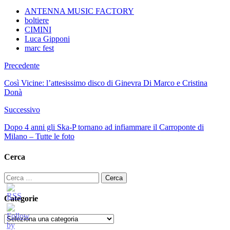
ANTENNA MUSIC FACTORY
boltiere
CIMINI
Luca Gipponi
marc fest
Precedente
Così Vicine: l’attesissimo disco di Ginevra Di Marco e Cristina
Donà
Successivo
Dopo 4 anni gli Ska-P tornano ad infiammare il Carroponte di
Milano – Tutte le foto
Cerca
Ricerca
per:
Categorie
Categorie