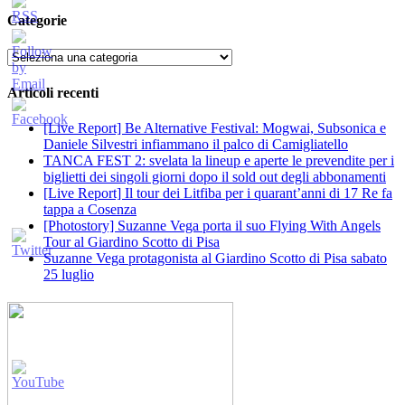
Categorie
Categorie
Articoli recenti
[Live Report] Be Alternative Festival: Mogwai, Subsonica e
Daniele Silvestri infiammano il palco di Camigliatello
TANCA FEST 2: svelata la lineup e aperte le prevendite per i
biglietti dei singoli giorni dopo il sold out degli abbonamenti
[Live Report] Il tour dei Litfiba per i quarant’anni di 17 Re fa
tappa a Cosenza
[Photostory] Suzanne Vega porta il suo Flying With Angels
Tour al Giardino Scotto di Pisa
Suzanne Vega protagonista al Giardino Scotto di Pisa sabato
25 luglio