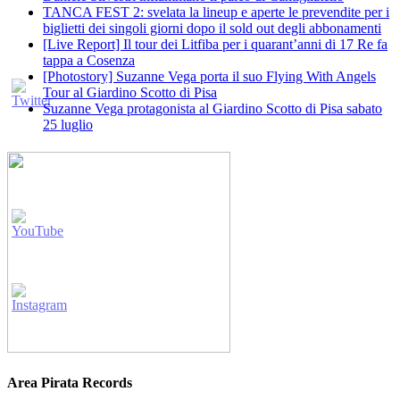
TANCA FEST 2: svelata la lineup e aperte le prevendite per i
biglietti dei singoli giorni dopo il sold out degli abbonamenti
[Live Report] Il tour dei Litfiba per i quarant’anni di 17 Re fa
tappa a Cosenza
[Photostory] Suzanne Vega porta il suo Flying With Angels
Tour al Giardino Scotto di Pisa
Suzanne Vega protagonista al Giardino Scotto di Pisa sabato
25 luglio
Area Pirata Records