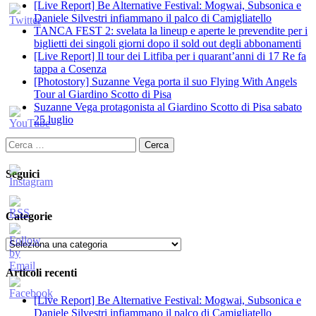
[Live Report] Be Alternative Festival: Mogwai, Subsonica e
Daniele Silvestri infiammano il palco di Camigliatello
TANCA FEST 2: svelata la lineup e aperte le prevendite per i
biglietti dei singoli giorni dopo il sold out degli abbonamenti
[Live Report] Il tour dei Litfiba per i quarant’anni di 17 Re fa
tappa a Cosenza
[Photostory] Suzanne Vega porta il suo Flying With Angels
Tour al Giardino Scotto di Pisa
Suzanne Vega protagonista al Giardino Scotto di Pisa sabato
25 luglio
Ricerca
per:
Seguici
Categorie
Categorie
Articoli recenti
[Live Report] Be Alternative Festival: Mogwai, Subsonica e
Daniele Silvestri infiammano il palco di Camigliatello