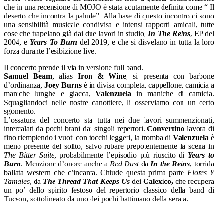
che in una recensione di MOJO è stata acutamente definita come “ Il
deserto che incontra la palude”. Alla base di questo incontro ci sono
una sensibilità musicale condivisa e intensi rapporti amicali, tutte
cose che trapelano già dai due lavori in studio,
In The Reins
, EP del
2004, e
Years To Burn
del 2019, e che si disvelano in tutta la loro
forza durante l’esibizione live.
Il concerto prende il via in versione full band.
Samuel Beam
, alias
Iron & Wine
, si presenta con barbone
d’ordinanza,
Joey Burns
è in divisa completa, cappellone, camicia a
maniche lunghe e giacca,
Valenzuela
in maniche di camicia.
Squagliandoci nelle nostre canottiere, li osserviamo con un certo
sgomento.
L’ossatura del concerto sta tutta nei due lavori summenzionati,
intercalati da pochi brani dai singoli repertori.
Convertino
lavora di
fino riempiendo i vuoti con tocchi leggeri, la tromba di
Valenzuela
è
meno presente del solito, salvo rubare prepotentemente la scena in
The Bitter Suite
, probabilmente l’episodio più riuscito di
Years to
Burn
. Menzione d’onore anche a
Red Dust
da
In the Reins
, torrida
ballata western che c’incanta. Chiude questa prima parte
Flores Y
Tamales
, da
The Thread That Keeps Us
dei
Calexico,
che recupera
un po’ dello spirito festoso del repertorio classico della band di
Tucson, sottolineato da uno dei pochi battimano della serata.