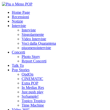
Home Page
Recensioni
Notizie
Interviste
Interviste
Singolarmente
Video Interviste
Voci dalla Quarantena
piuomenointerviste
Concerti
Photo Story
Report Concerti
Talk To
Pop Stories
QpdOn
CINEMATIC
Extra POP
In Medias Res
Just push play
SoSample!
Topico Tropico
Time Machine
Video 360°