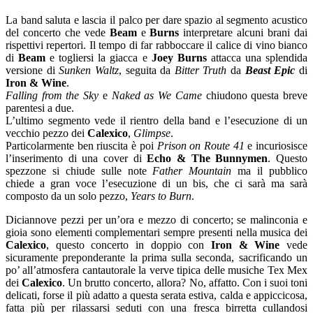
La band saluta e lascia il palco per dare spazio al segmento acustico
del concerto che vede
Beam
e
Burns
interpretare alcuni brani dai
rispettivi repertori. Il tempo di far rabboccare il calice di vino bianco
di
Beam
e togliersi la giacca e
Joey Burns
attacca una splendida
versione di
Sunken Waltz
, seguita da
Bitter Truth
da
Beast Epic
di
Iron & Wine
.
Falling from the Sky
e
Naked as We Came
chiudono questa breve
parentesi a due.
L’ultimo segmento vede il rientro della band e l’esecuzione di un
vecchio pezzo dei
Calexico
,
Glimpse
.
Particolarmente ben riuscita è poi
Prison on Route 41
e incuriosisce
l’inserimento di una cover di
Echo & The Bunnymen
. Questo
spezzone si chiude sulle note
Father Mountain
ma il pubblico
chiede a gran voce l’esecuzione di un bis, che ci sarà ma sarà
composto da un solo pezzo,
Years to Burn
.
Diciannove pezzi per un’ora e mezzo di concerto; se malinconia e
gioia sono elementi complementari sempre presenti nella musica dei
Calexico
, questo concerto in doppio con
Iron & Wine
vede
sicuramente preponderante la prima sulla seconda, sacrificando un
po’ all’atmosfera cantautorale la verve tipica delle musiche Tex Mex
dei
Calexico
. Un brutto concerto, allora? No, affatto. Con i suoi toni
delicati, forse il più adatto a questa serata estiva, calda e appiccicosa,
fatta più per rilassarsi seduti con una fresca birretta cullandosi