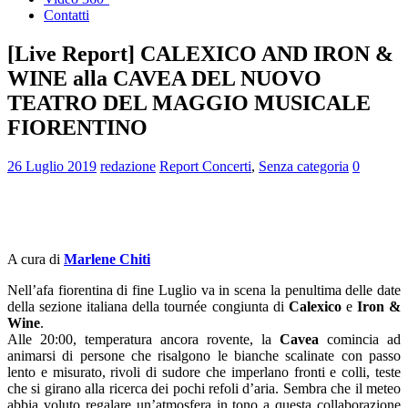
Contatti
[Live Report] CALEXICO AND IRON &
WINE alla CAVEA DEL NUOVO
TEATRO DEL MAGGIO MUSICALE
FIORENTINO
26 Luglio 2019
redazione
Report Concerti
,
Senza categoria
0
A cura di
Marlene Chiti
Nell’afa fiorentina di fine Luglio va in scena la penultima delle date
della sezione italiana della tournée congiunta di
Calexico
e
Iron &
Wine
.
Alle 20:00, temperatura ancora rovente, la
Cavea
comincia ad
animarsi di persone che risalgono le bianche scalinate con passo
lento e misurato, rivoli di sudore che imperlano fronti e colli, teste
che si girano alla ricerca dei pochi refoli d’aria. Sembra che il meteo
abbia voluto regalare un’atmosfera in tono a questa collaborazione