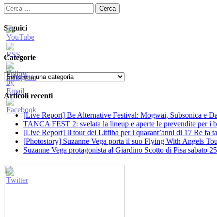
Ricerca
per:
Seguici
Categorie
Categorie
Articoli recenti
[Live Report] Be Alternative Festival: Mogwai, Subsonica e Dan
TANCA FEST 2: svelata la lineup e aperte le prevendite per i big
[Live Report] Il tour dei Litfiba per i quarant’anni di 17 Re fa
[Photostory] Suzanne Vega porta il suo Flying With Angels Tour
Suzanne Vega protagonista al Giardino Scotto di Pisa sabato 25