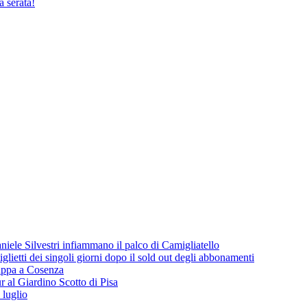
a serata!
iele Silvestri infiammano il palco di Camigliatello
lietti dei singoli giorni dopo il sold out degli abbonamenti
 tappa a Cosenza
 al Giardino Scotto di Pisa
 luglio