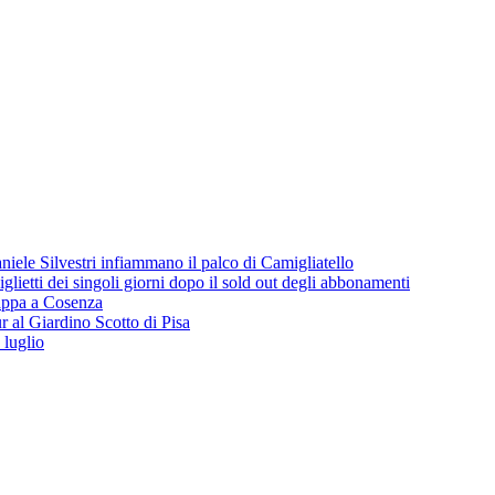
iele Silvestri infiammano il palco di Camigliatello
lietti dei singoli giorni dopo il sold out degli abbonamenti
 tappa a Cosenza
 al Giardino Scotto di Pisa
 luglio