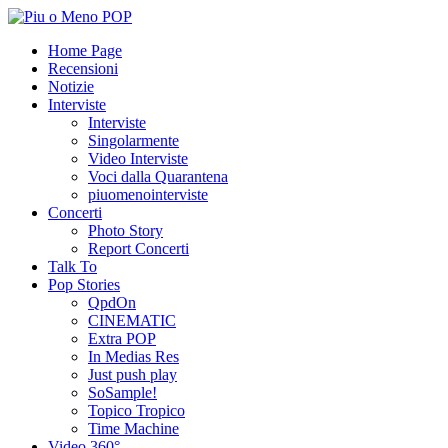
Home Page
Recensioni
Notizie
Interviste
Interviste
Singolarmente
Video Interviste
Voci dalla Quarantena
piuomenointerviste
Concerti
Photo Story
Report Concerti
Talk To
Pop Stories
QpdOn
CINEMATIC
Extra POP
In Medias Res
Just push play
SoSample!
Topico Tropico
Time Machine
Video 360°