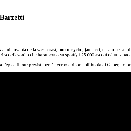
 Barzetti
k anni novanta della west coast, motorpsycho, jannacci, e stato per an
l disco d’esordio che ha superato su spotify i 25.000 ascolti ed un singo
 l’ep ed il tour previsti per l’inverno e riporta all’ironia di Gaber, i rito