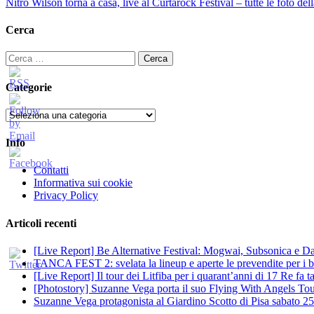
Nitro Wilson torna a casa, live al Curtarock Festival – tutte le foto dell
Cerca
Ricerca
per:
Categorie
Categorie
Info
Contatti
Informativa sui cookie
Privacy Policy
Articoli recenti
[Live Report] Be Alternative Festival: Mogwai, Subsonica e Dan
TANCA FEST 2: svelata la lineup e aperte le prevendite per i big
[Live Report] Il tour dei Litfiba per i quarant’anni di 17 Re fa
[Photostory] Suzanne Vega porta il suo Flying With Angels Tour
Suzanne Vega protagonista al Giardino Scotto di Pisa sabato 25